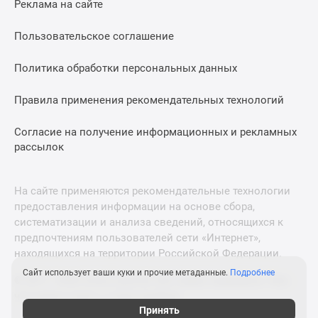
Реклама на сайте
Дзен
Машино-
Пользовательское соглашение
места
Апартаменты
Политика обработки персональных данных
#траншевая
Правила применения рекомендательных технологий
ипотека
#рассрочка
Согласие на получение информационных и рекламных
ИТ-
рассылок
ипотека
Квартиры
со
На сайте применяются рекомендательные технологии
скидками
предоставления информации на основе сбора,
до
систематизации и анализа сведений, относящихся к
41%
предпочтениям пользователей сети «Интернет»,
находящихся на территории Российской Федерации.
Видео
360°
Сайт использует ваши куки и прочие метаданные.
Подробнее
© 2011—2026 Новострой-М. Все права защищены. Всё,
новостроек
что нужно знать о новостройках
Субсидированная
Принять