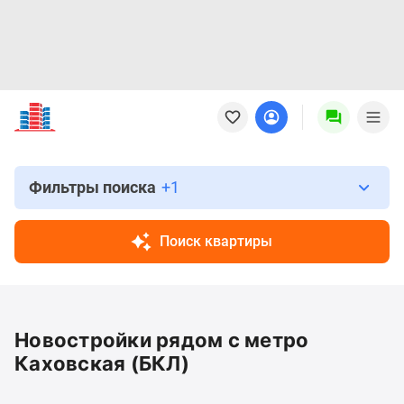
Новостройки
Квартиры
Ипотека
Новостройки
Москвы
Фильтры поиска
+1
Новостройки
Подмосковья
Поиск квартиры
Новостройки
Новой
Москвы
Готовые
Новостройки рядом с метро
новостройки
Новостройки
Каховская (БКЛ)
на
карте