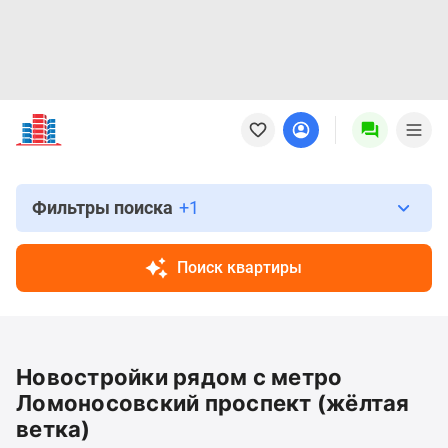
Новостройки
Квартиры
Ипотека
Новостройки
Москвы
Фильтры поиска
+1
Новостройки
Подмосковья
Поиск квартиры
Новостройки
Новой
Москвы
Готовые
Новостройки рядом с метро
новостройки
Новостройки
Ломоносовский проспект (жёлтая
на
ветка)
карте