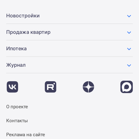
Новости
недвижимости
Новостройки
Мнение
эксперта
Продажа квартир
Аналитика
рынка
Ипотека
Покупателю
Экспертиза
новостроек
Журнал
Эксперты
и
авторы
О
проекте
О проекте
Контакты
Реклама
Контакты
на
сайте
Реклама на сайте
Vk