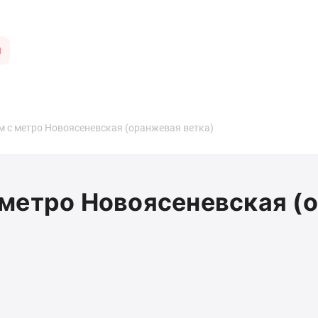
ы
 с метро Новоясеневская (оранжевая ветка)
метро Новоясеневская (