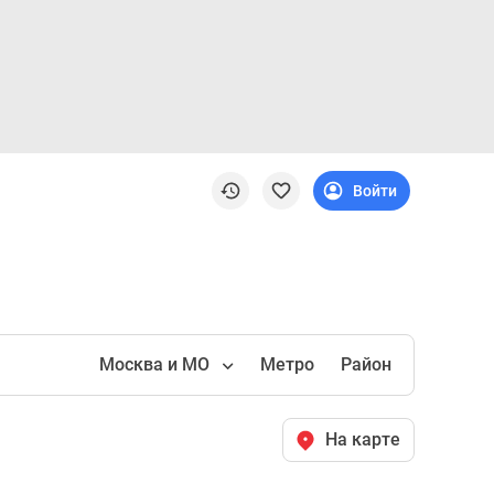
Войти
Москва и МО
Метро
Район
На карте