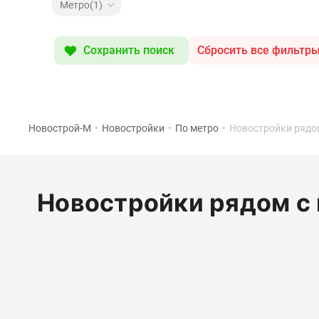
Специальные
Метро(1)
предложения
Коммерческие
помещения
Сохранить поиск
Сбросить все фильтр
Продавцы
и
застройщики
Панорамы
новостроек
Видеообзор
Новострой-М
•
Новостройки
•
По метро
•
Новостройки рядом
новостроек
Экспертиза
новостроек
Экология
Новостройки рядом с 
Москвы
и
Подмосковья
Студии
1-
комнатные
2-
комнатные
3-