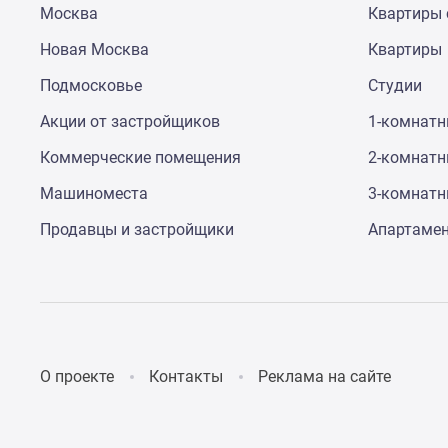
Москва
Квартиры 
до
41%
Новая Москва
Квартиры
Видео
360°
Подмосковье
Студии
новостроек
Субсидированная
Акции от застройщиков
1-комнат
застройщиком
Коммерческие помещения
2-комнат
Rutube
Поиск
Машиноместа
3-комнат
дома
в
Продавцы и застройщики
Апартаме
Москве
Программа
реновации
в
Москве
Новостройки
премиум-
О проекте
Контакты
Реклама на сайте
класса
Новостройки
бизнес-
класса