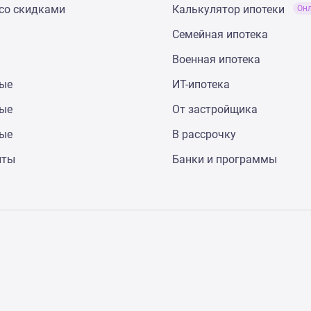
со скидками
Калькулятор ипотеки
Он
Семейная ипотека
Военная ипотека
ные
ИТ-ипотека
ные
От застройщика
ные
В рассрочку
нты
Банки и программы