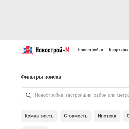
Новостройки
Квартиры
Новостройки
Квартиры
Ипотека
Новостройки
Москвы
Новостройки
Фильтры поиска
Подмосковья
Новостройки
Новой
Москвы
Новостройка, застройщик, район или метр
Готовые
новостройки
Новостройки
Комнатность
Стоимость
Ипотека
на
карте