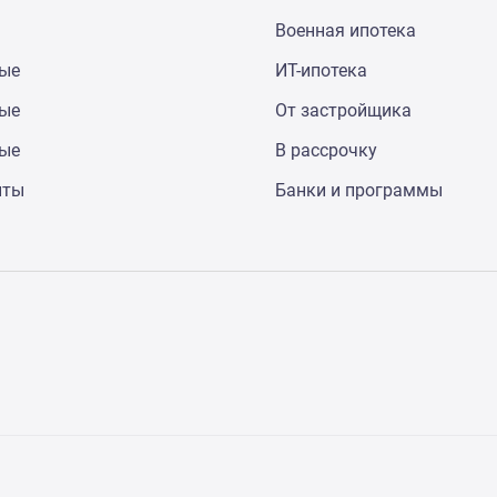
Военная ипотека
ные
ИТ-ипотека
ные
От застройщика
ные
В рассрочку
нты
Банки и программы