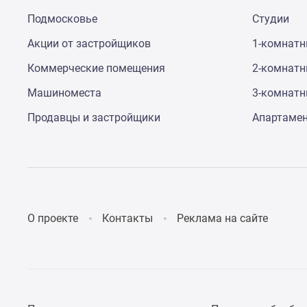
до
Подмосковье
Студии
41%
Видео
Акции от застройщиков
1-комнат
360°
новостроек
Коммерческие помещения
2-комнат
Субсидированная
Машиноместа
3-комнат
застройщиком
Rutube
Продавцы и застройщики
Апартаме
Поиск
дома
в
Москве
Программа
реновации
в
Москве
О проекте
Контакты
Реклама на сайте
Новостройки
премиум-
класса
Новостройки
бизнес-
класса