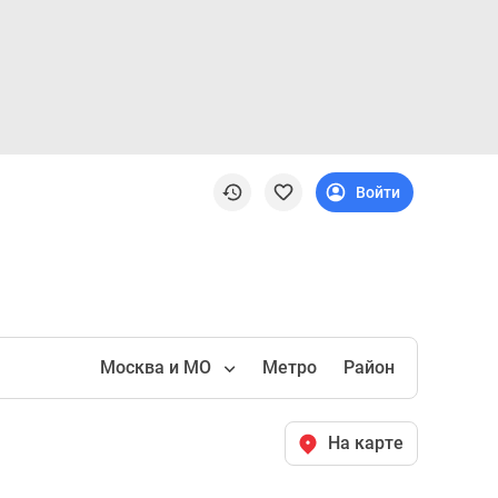
Войти
Москва и МО
Метро
Район
На карте