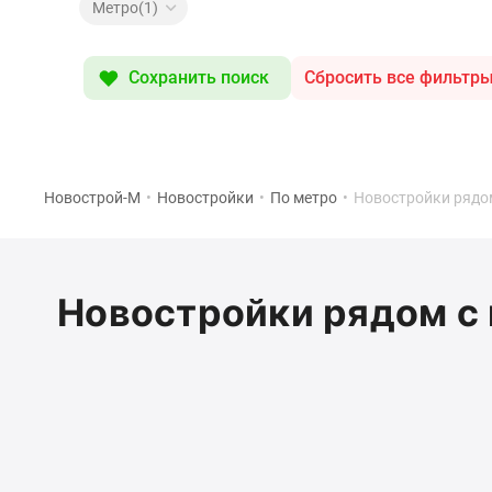
Специальные
Метро(1)
предложения
Коммерческие
помещения
Сохранить поиск
Сбросить все фильтр
Продавцы
и
застройщики
Панорамы
новостроек
Видеообзор
Новострой-М
•
Новостройки
•
По метро
•
Новостройки рядо
новостроек
Экспертиза
новостроек
Экология
Новостройки рядом с
Москвы
и
Подмосковья
Студии
1-
комнатные
2-
комнатные
3-