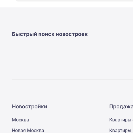
новостроек
Эксперты
и
авторы
О
проекте
Быстрый поиск новостроек
Контакты
Реклама
на
сайте
Vk
Дзен
Машино-
места
Апартаменты
#траншевая
ипотека
#рассрочка
Новостройки
Продажа
ИТ-
ипотека
Москва
Квартиры 
Квартиры
со
Новая Москва
Квартиры
скидками