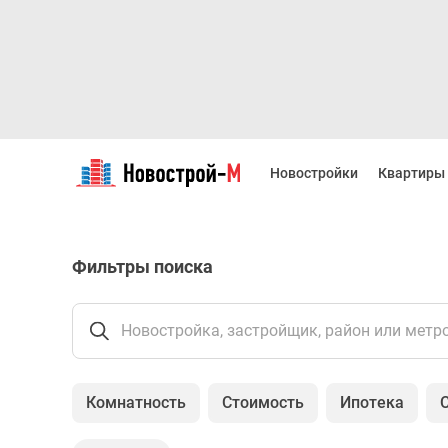
Новостройки
Квартиры
Новостройки
Квартиры
Ипотека
Новостройки
Москвы
Новостройки
Фильтры поиска
Подмосковья
Новостройки
Новой
Москвы
Новостройка, застройщик, район или метр
Готовые
новостройки
Новостройки
Комнатность
Стоимость
Ипотека
на
карте