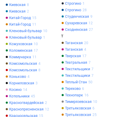
Строгино
1
Киевская
8
поселки
Строгино
28
Киевская
2
у
Студенческая
9
Китай-Город
15
водоема
Сухаревская
12
Коттеджные
Китай-Город
11
Сходненская
27
поселки
Кленовый бульвар
10
Т
в
Кленовый бульвар
1
Таганская
20
ипотеку
Кожуховская
10
Бизнес-
Таганская
4
Коломенская
17
центры
Тверская
17
Коммунарка
11
Коттеджи
Театральная
7
Комсомольская
4
Скидки
Текстильщики
7
Комсомольская
8
и
Текстильщики
7
Коньково
4
акции
Теплый Стан
50
Корниловская
3
Макс
Терехово
6
Косино
14
Технопарк
16
Котельники
45
Тимирязевская
10
Красногвардейская
2
Третьяковская
6
Краснопресненская
12
Третьяковская
25
Красносельская
15