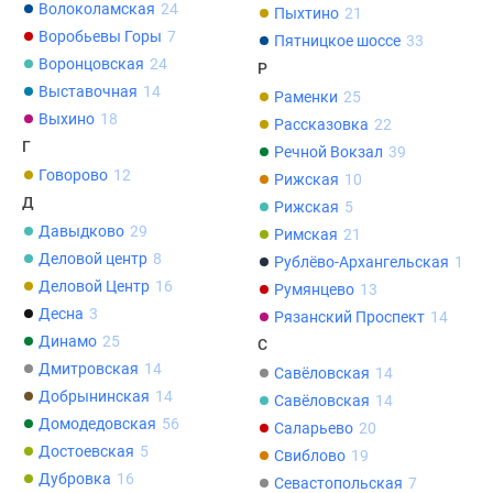
застройщиком
Волоколамская
24
Пыхтино
21
Rutube
Воробьевы Горы
7
Пятницкое шоссе
33
Поиск
Воронцовская
24
Р
дома
Выставочная
14
Раменки
25
в
Выхино
18
Рассказовка
22
Москве
Г
Речной Вокзал
39
Программа
Говорово
12
Рижская
10
реновации
Д
Рижская
5
в
Давыдково
29
Римская
21
Москве
Деловой центр
8
Рублёво-Архангельская
1
Новостройки
Деловой Центр
16
Румянцево
13
премиум-
Десна
3
Рязанский Проспект
14
класса
Динамо
25
С
Новостройки
Дмитровская
14
Савёловская
14
бизнес-
Добрынинская
14
Савёловская
14
класса
Домодедовская
56
Рассрочка
Саларьево
20
Достоевская
5
Траншевая
Свиблово
19
Дубровка
16
ипотека
Севастопольская
7