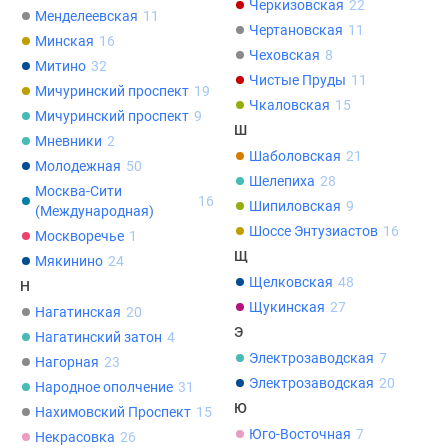
Черкизовская
22
Менделеевская
11
Чертановская
11
Минская
16
Чеховская
8
Митино
32
Чистые Пруды
11
Мичуринский проспект
19
Чкаловская
15
Мичуринский проспект
9
Ш
Мневники
2
Шаболовская
21
Молодежная
50
Шелепиха
28
Москва-Сити
16
Шипиловская
9
(Международная)
Шоссе Энтузиастов
16
Москворечье
1
Щ
Мякинино
24
Щелковская
48
Н
Щукинская
27
Нагатинская
20
Э
Нагатинский затон
4
Электрозаводская
7
Нагорная
23
Электрозаводская
20
Народное ополчение
31
Ю
Нахимовский Проспект
15
Юго-Восточная
7
Некрасовка
26