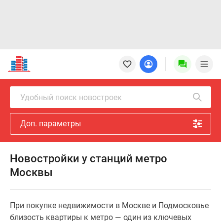
Новостройки
Квартиры
Ипотека
Новостройки
Удобный поиск новостроек
Москвы
Новостройки
Доп. параметры
Подмосковья
Новостройки
Новой
Новостройки у станций метро
Москвы
Москвы
Готовые
новостройки
Новостройки
При покупке недвижимости в Москве и Подмосковье
на
близость квартиры к метро — один из ключевых
карте