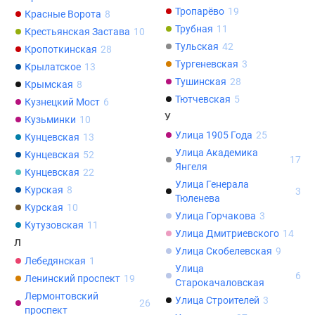
Тропарёво
19
Красные Ворота
8
Трубная
11
Крестьянская Застава
10
Тульская
42
Кропоткинская
28
Тургеневская
3
Крылатское
13
Тушинская
28
Крымская
8
Тютчевская
5
Кузнецкий Мост
6
У
Кузьминки
10
Улица 1905 Года
25
Кунцевская
13
Улица Академика
Кунцевская
52
17
Янгеля
Кунцевская
22
Улица Генерала
Курская
8
3
Тюленева
Курская
10
Улица Горчакова
3
Кутузовская
11
Улица Дмитриевского
14
Л
Улица Скобелевская
9
Лебедянская
1
Улица
6
Ленинский проспект
19
Старокачаловская
Лермонтовский
Улица Строителей
3
26
проспект