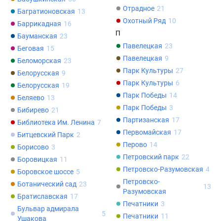
Новости
Отрадное
21
Багратионовская
13
недвижимости
Охотный Ряд
10
Баррикадная
16
Мнение
П
Бауманская
23
эксперта
Павелецкая
23
Беговая
15
Аналитика
Павелецкая
9
Беломорская
23
рынка
Парк Культуры
27
Белорусская
9
Покупателю
Парк Культуры
6
Белорусская
19
Экспертиза
Парк Победы
14
Беляево
13
новостроек
Парк Победы
3
Бибирево
21
Эксперты
Партизанская
17
Библиотека Им. Ленина
7
и
Первомайская
17
Битцевский Парк
2
авторы
Перово
14
Борисово
3
О
Петровский парк
22
Боровицкая
11
проекте
Петровско-Разумовская
4
Боровское шоссе
5
Контакты
Петровско-
Реклама
Ботанический сад
23
13
Разумовская
на
Братиславская
17
Печатники
3
сайте
Бульвар адмирала
5
Печатники
11
Ушакова
Vk