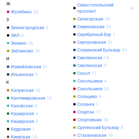
Ж
Дома
Севастопольский
4
проспект
и
Жулебино
25
коттеджи
Селигерская
35
З
Коттеджные
Семеновская
24
Звенигородская
5
поселки
Серебряный бор
1
ЗИЛ
9
в
Серпуховская
21
Зюзино
10
Новой
Славянский Бульвар
33
Зябликово
10
Москве
Смоленская
14
И
Готовые
Смоленская
5
Измайловская
21
коттеджные
Сокол
17
Ильинская
3
поселки
Сокольники
4
К
Строящиеся
Сокольники
24
Калужская
30
коттеджные
Солнцево
9
Кантемировская
13
поселки
Сосенки
1
Каховская
9
Коттеджные
Спартак
11
Каширская
6
поселки
Спортивная
18
Каширская
9
в
Сретенский Бульвар
8
Кедровая
1
лесу
Стахановская
16
Киевская
14
Коттеджные