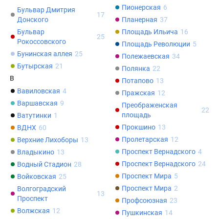
Пионерская
6
Бульвар Дмитрия
Дзен
17
Донского
Планерная
37
Машино-
Бульвар
Площадь Ильича
16
места
25
Рокоссовского
Площадь Революции
5
Апартаменты
Бунинская аллея
25
Полежаевская
34
#траншевая
Бутырская
21
Полянка
22
ипотека
В
#рассрочка
Потапово
13
Вавиловская
4
ИТ-
Пражская
12
Варшавская
9
ипотека
Преображенская
22
площадь
Ватутинки
1
Квартиры
Прокшино
13
со
ВДНХ
60
скидками
Пролетарская
12
Верхние Лихоборы
13
до
Проспект Вернадского
4
Владыкино
13
41%
Проспект Вернадского
24
Водный Стадион
28
Видео
Проспект Мира
5
Войковская
25
360°
Проспект Мира
2
Волгоградский
13
новостроек
Проспект
Профсоюзная
23
Субсидированная
Волжская
12
Пушкинская
14