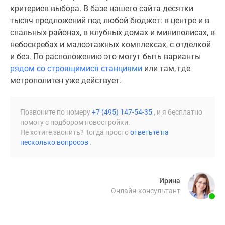
критериев выбора. В базе нашего сайта десятки
Специальные
тысяч предложений под любой бюджет: в центре и в
предложения
спальных районах, в клубных домах и миниполисах, в
Коммерческие
небоскребах и малоэтажных комплексах, с отделкой
помещения
и без. По расположению это могут быть варианты
Продавцы
рядом со строящимися станциями
или там, где
и
метрополитен уже действует.
застройщики
Панорамы
новостроек
Позвоните по номеру
+7 (495) 147-54-35
, и я бесплатно
Видеообзор
помогу с подбором новостройки.
новостроек
Не хотите звонить? Тогда просто
ответьте на
несколько вопросов
.
Экспертиза
новостроек
Экология
Москвы
Ирина
Онлайн-консультант
и
Подмосковья
Студии