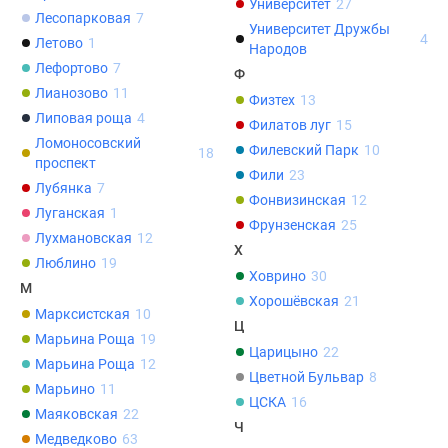
Университет
27
Лесопарковая
7
Университет Дружбы
4
Летово
1
Народов
Лефортово
7
Ф
Лианозово
11
Физтех
13
Липовая роща
4
Филатов луг
15
Ломоносовский
Филевский Парк
10
18
проспект
Фили
23
Лубянка
7
Фонвизинская
12
Луганская
1
Фрунзенская
25
Лухмановская
12
Х
Люблино
19
Ховрино
30
М
Хорошёвская
21
Марксистская
10
Ц
Марьина Роща
19
Царицыно
22
Марьина Роща
12
Цветной Бульвар
8
Марьино
11
ЦСКА
16
Маяковская
22
Ч
Медведково
63