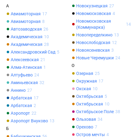
1-
А
Новокузнецкая
27
комнатные
Новомосковская
4
Авиамоторная
17
2-
Новомосковская
Авиамоторная
8
комнатные
14
(Коммунарка)
Автозаводская
26
3-
Новопеределкино
13
Академическая
10
комнатные
Новослободская
12
Академическая
28
Квартиры
Новоясеневская
3
Александровский Сад
5
на
Новые Черемушки
24
Алексеевская
21
карте
О
Алма-Атинская
1
Ипотечный
Озерная
25
калькулятор
Алтуфьево
24
Окружная
17
Семейная
Аминьевская
32
Окская
10
ипотека
Аннино
27
Октябрьская
5
Военная
Арбатская
17
Октябрьская
10
ипотека
Арбатская
2
Банки
Октябрьское Поле
38
Аэропорт
22
и
Ольховая
34
Аэропорт Внуково
13
программы
Орехово
7
Б
Медиа
Остров мечты
4
Бабушкинская
56