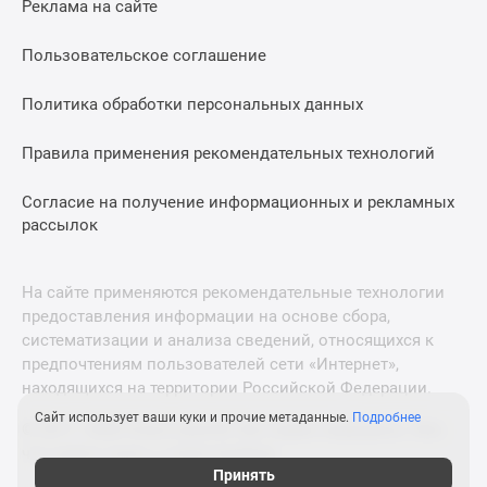
Реклама на сайте
Дзен
Машино-
Пользовательское соглашение
места
Апартаменты
Политика обработки персональных данных
#траншевая
Правила применения рекомендательных технологий
ипотека
#рассрочка
Согласие на получение информационных и рекламных
ИТ-
рассылок
ипотека
Квартиры
со
На сайте применяются рекомендательные технологии
скидками
предоставления информации на основе сбора,
до
систематизации и анализа сведений, относящихся к
41%
предпочтениям пользователей сети «Интернет»,
находящихся на территории Российской Федерации.
Видео
360°
Сайт использует ваши куки и прочие метаданные.
Подробнее
© 2011—2026 Новострой-М. Все права защищены. Всё,
новостроек
что нужно знать о новостройках
Субсидированная
Принять