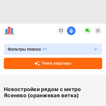
Новостройки
Квартиры
Ипотека
Новостройки
Москвы
Фильтры поиска
+1
Новостройки
Подмосковья
Поиск квартиры
Новостройки
Новой
Москвы
Готовые
Новостройки рядом с метро
новостройки
Новостройки
Ясенево (оранжевая ветка)
на
карте