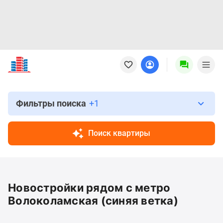
Новостройки
Квартиры
Ипотека
Новостройки
Москвы
Фильтры поиска
+1
Новостройки
Подмосковья
Поиск квартиры
Новостройки
Новой
Москвы
Готовые
Новостройки рядом с метро
новостройки
Новостройки
Волоколамская (синяя ветка)
на
карте