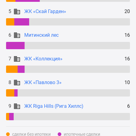
Дзен
5
ЖК «Скай Гарден»
20
Машино-
места
Апартаменты
6
Митинский лес
16
#траншевая
ипотека
#рассрочка
ИТ-
7
ЖК «Коллекция»
16
ипотека
Квартиры
со
8
ЖК «Павлово 3»
10
скидками
до
41%
9
ЖК Riga Hills (Рига Хиллс)
6
Видео
360°
новостроек
Субсидированная
сделки без ипотеки
ипотечные сделки