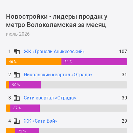
Новости
недвижимости
Новостройки - лидеры продаж у
Мнение
метро Волоколамская за месяц
эксперта
Аналитика
июль 2026
рынка
Покупателю
1
ЖК «Гранель Аникеевский»
107
Экспертиза
новостроек
46 %
54 %
Эксперты
2
Никольский квартал «Отрада»
31
и
авторы
90 %
О
проекте
3
Сити квартал «Отрада»
30
Контакты
87 %
Реклама
на
4
ЖК «Сити Бэй»
29
сайте
72 %
Vk