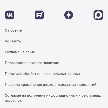
Дома
и
коттеджи
Коттеджные
поселки
О проекте
в
Новой
Контакты
Москве
Готовые
Реклама на сайте
коттеджные
поселки
Пользовательское соглашение
Строящиеся
коттеджные
Политика обработки персональных данных
поселки
Коттеджные
Правила применения рекомендательных технологий
поселки
Согласие на получение информационных и рекламных
в
рассылок
лесу
Коттеджные