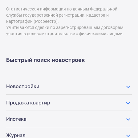
застройщиком
Статистическая информация по данным Федеральной
Rutube
службы государственной регистрации, кадастра и
Поиск
картографии (Росреестр).
дома
Учитываются сделки по зарегистрированным договорам
в
участия в долевом строительстве с физическими лицами.
Москве
Программа
реновации
Быстрый поиск новостроек
в
Москве
Новостройки
премиум-
Новостройки
класса
Новостройки
Продажа квартир
бизнес-
класса
Ипотека
Рассрочка
Траншевая
Журнал
ипотека