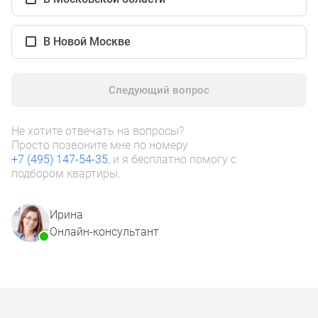
1-
комнатные
2-
В Новой Москве
комнатные
3-
комнатные
Следующий вопрос
Квартиры
на
Не хотите отвечать на вопросы?
карте
Просто позвоните мне по номеру
Ипотечный
+7 (495) 147-54-35
, и я бесплатно помогу с
подбором квартиры.
калькулятор
Семейная
ипотека
Ирина
Военная
Онлайн-консультант
ипотека
Банки
и
программы
Медиа