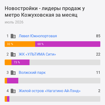
Новости
Новостройки - лидеры продаж у
недвижимости
метро Кожуховская за месяц
Мнение
эксперта
июль 2026
Аналитика
рынка
1
Левел Южнопортовая
85
Покупателю
Экспертиза
32 %
68 %
новостроек
Эксперты
2
ЖК «УЛЬТИМА Сити»
22
и
73 %
авторы
О
3
Волжский парк
11
проекте
Контакты
Реклама
4
Жилой остров «Нагатино Ай-Лэнд»
2
на
сайте
Vk