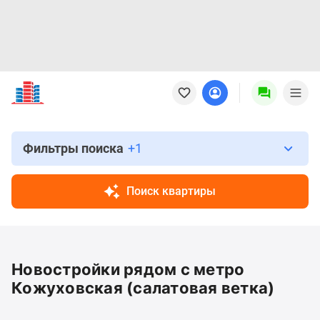
Новостройки
Квартиры
Ипотека
Новостройки
Москвы
Фильтры поиска
+1
Новостройки
Подмосковья
Поиск квартиры
Новостройки
Новой
Москвы
Готовые
Новостройки рядом с метро
новостройки
Новостройки
Кожуховская (салатовая ветка)
на
карте