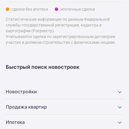
Дзен
сделки без ипотеки
ипотечные сделки
Машино-
Статистическая информация по данным Федеральной
места
службы государственной регистрации, кадастра и
Апартаменты
картографии (Росреестр).
#траншевая
Учитываются сделки по зарегистрированным договорам
ипотека
участия в долевом строительстве с физическими лицами.
#рассрочка
ИТ-
ипотека
Быстрый поиск новостроек
Квартиры
со
скидками
до
Новостройки
41%
Видео
Продажа квартир
360°
новостроек
Ипотека
Субсидированная