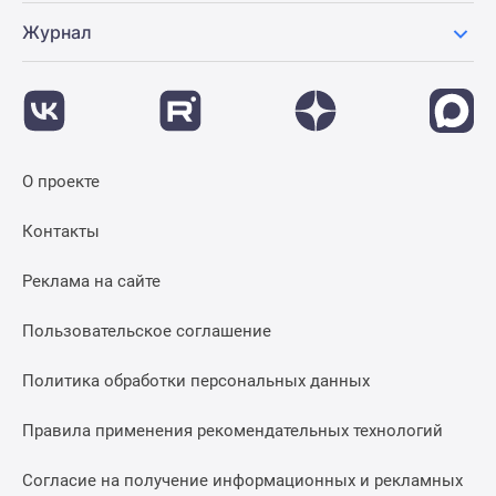
застройщиком
Журнал
Rutube
Поиск
дома
в
Москве
Программа
О проекте
реновации
в
Контакты
Москве
Новостройки
Реклама на сайте
премиум-
класса
Пользовательское соглашение
Новостройки
бизнес-
Политика обработки персональных данных
класса
Правила применения рекомендательных технологий
Рассрочка
Траншевая
Согласие на получение информационных и рекламных
ипотека