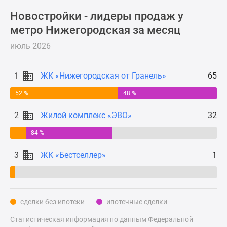
Новости
Новостройки - лидеры продаж у
недвижимости
метро Нижегородская за месяц
Мнение
эксперта
июль 2026
Аналитика
рынка
1
ЖК «Нижегородская от Гранель»
65
Покупателю
Экспертиза
52 %
48 %
новостроек
2
Жилой комплекс «ЭВО»
32
Эксперты
и
84 %
авторы
О
3
ЖК «Бестселлер»
1
проекте
Контакты
Реклама
на
сделки без ипотеки
ипотечные сделки
сайте
Статистическая информация по данным Федеральной
Vk