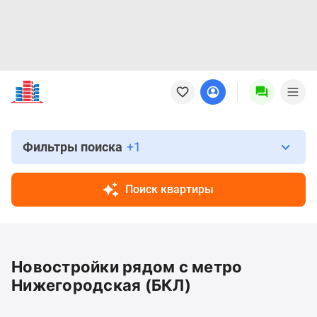
Новостройки
Квартиры
Ипотека
Новостройки
Москвы
Фильтры поиска
+1
Новостройки
Подмосковья
Поиск квартиры
Новостройки
Новой
Москвы
Готовые
Новостройки рядом с метро
новостройки
Новостройки
Нижегородская (БКЛ)
на
карте