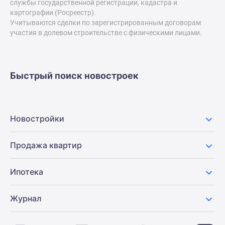
службы государственной регистрации, кадастра и
Дзен
картографии (Росреестр).
Машино-
Учитываются сделки по зарегистрированным договорам
участия в долевом строительстве с физическими лицами.
места
Апартаменты
#траншевая
ипотека
Быстрый поиск новостроек
#рассрочка
ИТ-
ипотека
Новостройки
Квартиры
со
скидками
Продажа квартир
до
41%
Ипотека
Видео
360°
Журнал
новостроек
Субсидированная