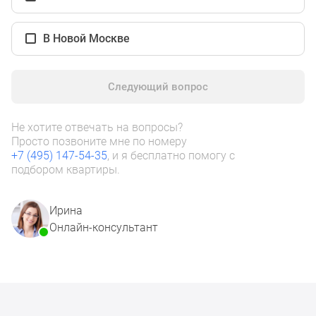
1-
комнатные
2-
В Новой Москве
комнатные
3-
Следующий вопрос
комнатные
Квартиры
на
Не хотите отвечать на вопросы?
карте
Просто позвоните мне по номеру
+7 (495) 147-54-35
, и я бесплатно помогу с
Ипотечный
подбором квартиры.
калькулятор
Семейная
ипотека
Ирина
Военная
Онлайн-консультант
ипотека
Банки
и
программы
Медиа