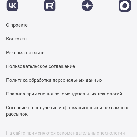
застройщиком
Rutube
Поиск
дома
О проекте
в
Москве
Контакты
Программа
Реклама на сайте
реновации
в
Пользовательское соглашение
Москве
Новостройки
Политика обработки персональных данных
премиум-
класса
Правила применения рекомендательных технологий
Новостройки
бизнес-
Согласие на получение информационных и рекламных
класса
рассылок
Рассрочка
Траншевая
На сайте применяются рекомендательные технологии
ипотека