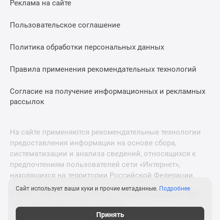
Реклама на сайте
Дзен
Машино-
Пользовательское соглашение
места
Апартаменты
Политика обработки персональных данных
#траншевая
Правила применения рекомендательных технологий
ипотека
#рассрочка
Согласие на получение информационных и рекламных
ИТ-
рассылок
ипотека
Квартиры
со
На сайте применяются рекомендательные технологии
скидками
предоставления информации на основе сбора,
до
систематизации и анализа сведений, относящихся к
41%
предпочтениям пользователей сети «Интернет»,
находящихся на территории Российской Федерации.
Видео
360°
Сайт использует ваши куки и прочие метаданные.
Подробнее
© 2011—2026 Новострой-М. Все права защищены. Всё,
новостроек
что нужно знать о новостройках
Субсидированная
Принять