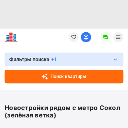
Новостройки
Квартиры
Ипотека
Новостройки
Москвы
Фильтры поиска
+1
Новостройки
Подмосковья
Поиск квартиры
Новостройки
Новой
Москвы
Готовые
Новостройки рядом с метро Сокол
новостройки
Новостройки
(зелёная ветка)
на
карте