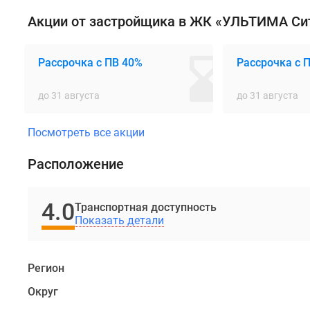
на
Акции от застройщика в ЖК «УЛЬТИМА Си
второй
линии
Москвы-
Рассрочка с ПВ 40%
Рассрочка с 
реки
и
до 31 августа
до 31 августа
в
двух
Посмотреть все акции
минутах
пешком
Расположение
от
будущей
4.0
станции
Транспортная доступность
Показать детали
метро
«Южный
порт»
Регион
(открытие
в
Округ
2028