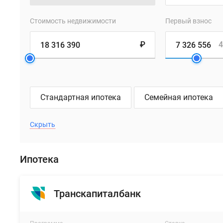
метро,
есть
Стоимость недвижимости
Первый взнос
удобный
выезд
₽
4
к
ТТК,
Садовому
кольцу
и
Стандартная ипотека
Семейная ипотека
Красной
площади.
Скрыть
За
20-
25
Ипотека
минут
на
машине
Транскапиталбанк
можно
добраться