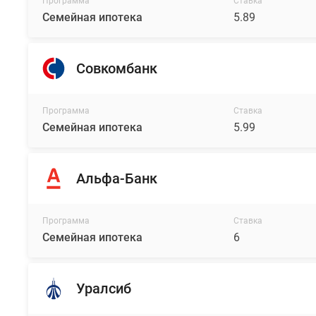
Программа
Ставка
до
Семейная ипотека
5.89
МКАД,
а
пешком
Совкомбанк
дойти
до
набережной
Программа
Ставка
Москвы-
Семейная ипотека
5.99
реки,
где
к
Альфа-Банк
реализации
проекта
Программа
Ставка
уже
Семейная ипотека
6
будет
оборудован
водный
Уралсиб
транспорт.