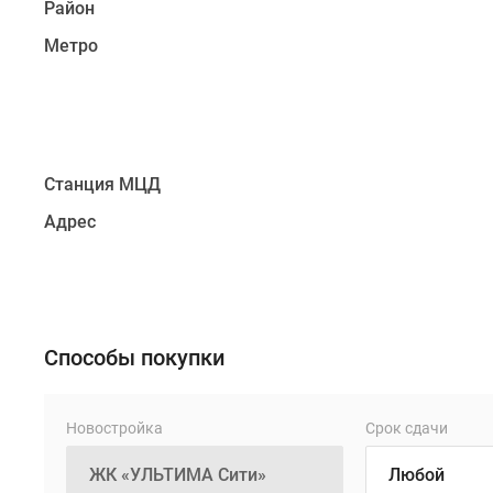
Район
году).
Перспективная
Метро
территория
в
составе
«Сити
2»
Станция МЦД
отличается
Адрес
отличной
транспортной
инфраструктурой
и
хорошей
Способы покупки
экологией.
Рядом
работают
Новостройка
Срок сдачи
2
станции