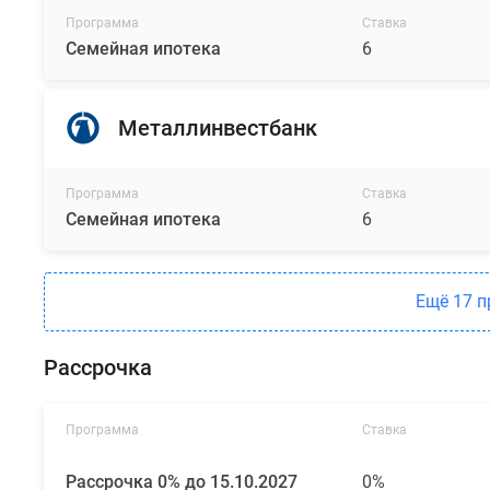
В
Программа
Ставка
составе
Семейная ипотека
6
жилого
комплекса
появится
Металлинвестбанк
9
корпусов,
Программа
Ставка
среди
Семейная ипотека
6
которых
есть
дома
Ещё 17 
средней
этажности
от
Рассрочка
7
этажей
Программа
Ставка
и
высотные
Рассрочка 0% до 15.10.2027
0%