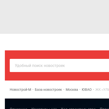
Новостройки
Квартиры
Удобный поиск новостроек
Новострой-М
•
База новостроек
•
Москва
•
ЮВАО
•
ЖК «УЛ