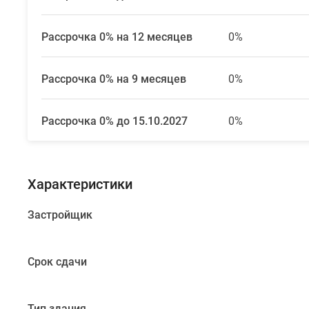
башни
до
56
Рассрочка 0% на 12 месяцев
0%
этажей.
Каждый
Рассрочка 0% на 9 месяцев
0%
корпус
имеет
уникальный
Рассрочка 0% до 15.10.2027
0%
вид
и
форму,
Характеристики
для
оформления
Застройщик
фасада
подобраны
медные,
Срок сдачи
зеленые
и
лаконичные
Тип здания