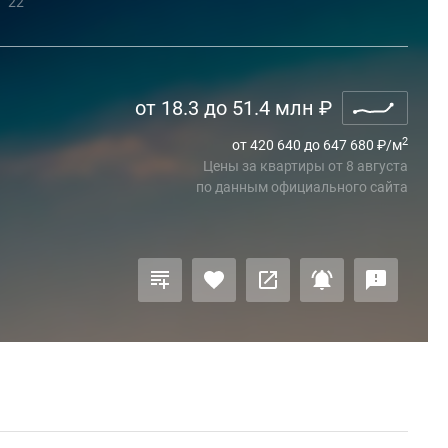
т
22
от 18.3 до 51.4 млн
₽
2
от 420 640 до 647 680
₽
/м
Цены за квартиры
от
8 августа
по данным официального сайта