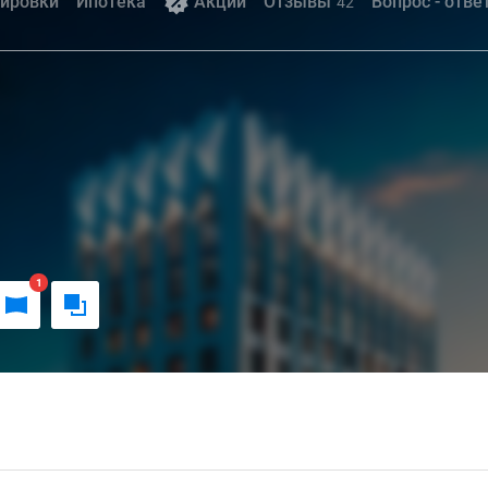
ировки
Ипотека
Акции
Отзывы
Вопрос - отве
42
1