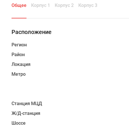
который
Общее
Корпус 1
Корпус 2
Корпус 3
будет
возведен
в
Расположение
Красногорском
районе
Регион
Московской
области.
Район
Строятся
Локация
здания
переменной
Метро
этажности,
высотой
от
5
Станция МЦД
до
Ж/Д-станция
9
этажей.
Шоссе