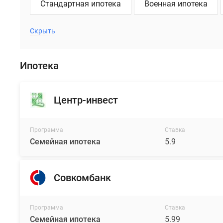
Стандартная ипотека
Военная ипотека
почти
белого
до
Скрыть
шоколадно-
коричневого
оттенка.
Ипотека
Профили
остекления
Центр-инвест
окрашены
в
теплые
Программа
Ставка
шоколадные
Семейная ипотека
5.9
тона.
Квартирография
Совкомбанк
комплекса
включает
в
Программа
Ставка
себя
Семейная ипотека
5.99