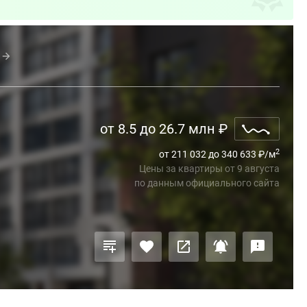
от 8.5 до 26.7 млн
₽
2
от 211 032 до 340 633
₽
/м
Цены за квартиры
от
9 августа
по данным официального сайта