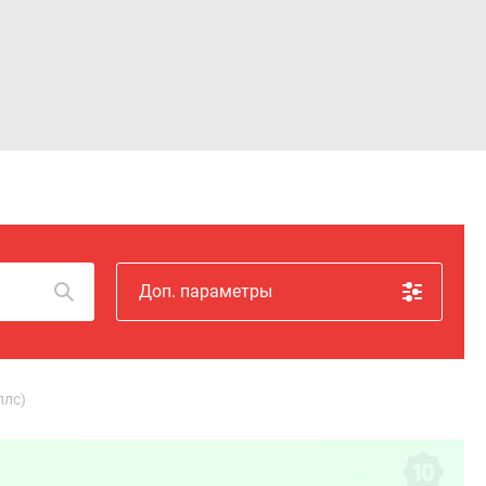
Войти
Доп. параметры
ллс)