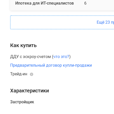
Ипотека для ИТ-специалистов
6
гардеробными
и
несколькими
Ещё 23 
санузлами.
Предусмотрены
лоты
без
Как купить
отделки
и
ДДУ с эскроу-счетом (
что это?
)
с
Предварительный договор купли-продажи
предчистовой
отделкой.
Трейд-ин
Дополнительным
Характеристики
преимуществом
ЖК
Застройщик
являются
высокие