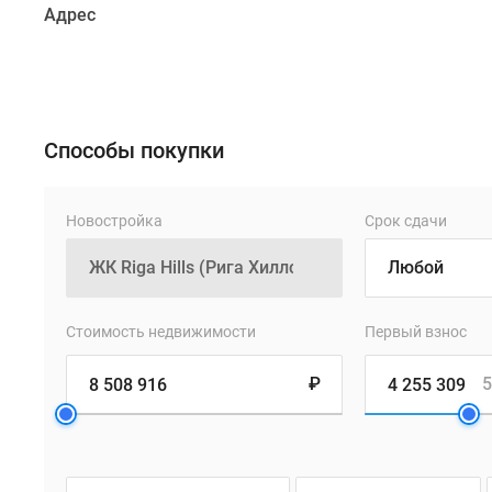
Архитектуру
Адрес
жилого
комплекса
отличает
бионическая
геометрия
Способы покупки
фасадов
и
большая
Новостройка
Срок сдачи
площадь
остекления.
Цветовой
колорит
Стоимость недвижимости
Первый взнос
выдержан
в
₽
5
градиенте
от
светло-
бежевого,