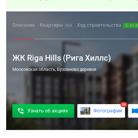
Описание
Квартиры
Ход строительства
364
01.0
ЖК Riga Hills (Рига Хиллс)
ЖК
Московская область, Бузланово деревня
Riga
Hills
(Рига
Хиллс)
39
–
Узнать об акциях
Фотографии
новый
проект
бизнес-
класса,