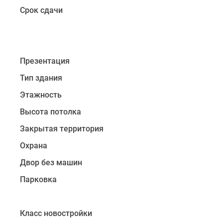
потолки
Срок сдачи
(3
м),
увеличенные
оконные
Презентация
проемы,
остекленные
Тип здания
балконы
Этажность
и
лоджии
Высота потолка
в
Закрытая территория
каждой
Охрана
квартире.
Кроме
Двор без машин
того,
Парковка
во
всех
квартирах
Класс новостройки
будут