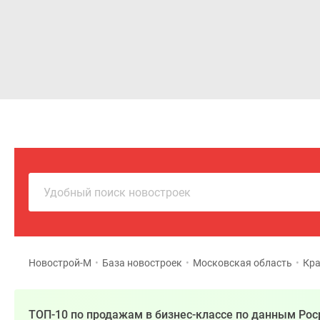
Новостройки
Квартиры
Удобный поиск новостроек
Новострой-М
•
База новостроек
•
Московская область
•
Кра
ТОП-10 по продажам в бизнес-классе по данным Рос