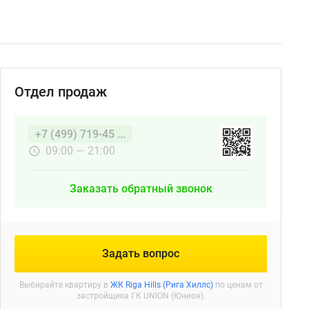
Отдел продаж
+7 (499) 719-45 ...
09:00 — 21:00
Заказать обратный звонок
Задать вопрос
Выбирайте квартиру в
ЖК Riga Hills (Рига Хиллс)
по ценам от
застройщика ГК UNION (Юнион).