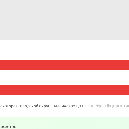
Дома и коттеджи
Ипотека
Медиа
Консультация
сногорск городской округ
•
Ильинское С/П
•
ЖК Riga Hills (Рига Хи
реестра