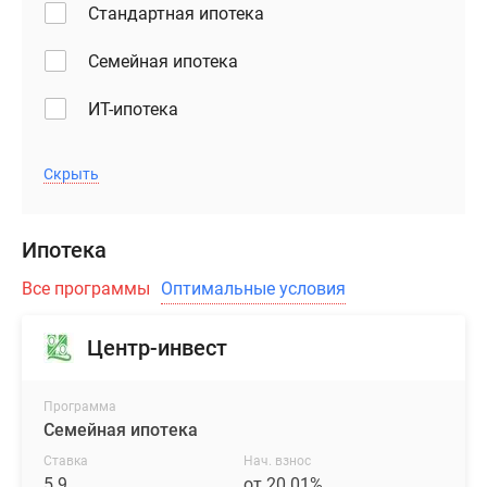
Стандартная ипотека
одно-
поселки
двух-
у
Семейная ипотека
и
водоема
трехкомнатные
Коттеджные
ИТ-ипотека
варианты.
поселки
Даже
в
в
Скрыть
ипотеку
лотах
Бизнес-
с
центры
Ипотека
небольшим
Коттеджи
метражом
Скидки
Все программы
Оптимальные условия
предусмотрены
и
гардеробные
акции
Центр-инвест
помещения,
Макс
а
Программа
в
Семейная ипотека
более
просторных
Ставка
Нач. взнос
5.9
от 20.01%