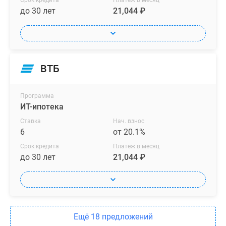
Срок кредита
Платеж в месяц
в
до 30 лет
21,044 ₽
ипотеку,
в
рассрочку
под
0%
ВТБ
или
по
Программа
100%
ИТ-ипотека
оплате.
Ставка
Нач. взнос
6
от 20.1%
Срок кредита
Платеж в месяц
до 30 лет
21,044 ₽
Ещё 18 предложений