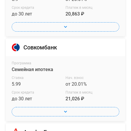
семейных
форматах
Срок кредита
Платеж в месяц
до 30 лет
20,863 ₽
продумано
несколько
санузлов.
Уникальные
квартиры
Совкомбанк
с
окнами
в
Программа
Семейная ипотека
2
стороны
Ставка
Нач. взнос
5.99
от 20.01%
и
двумя
Срок кредита
Платеж в месяц
балконами
до 30 лет
21,026 ₽
еще
больше
наполнят
комнаты