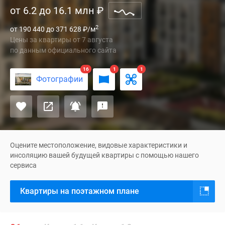
от 6.2 до 16.1 млн
₽
езды
Специальные
от
предложения
2
от 190 440 до 371 628
₽
/м
центра
Коммерческие
Цены за квартиры
от
7 августа
Москвы
помещения
по данным официального сайта
возводится
Продавцы
новый
16
1
1
и
Фотографии
жилой
застройщики
комплекс
Панорамы
«Легенда
новостроек
Марусино».
Видеообзор
Квартал
новостроек
комфорт-
Экспертиза
Оцените местоположение, видовые характеристики и
класса
новостроек
инсоляцию вашей будущей квартиры с помощью нашего
сервиса
расположится
Экология
в
Москвы
Квартиры на поэтажном плане
Люберецком
и
городском
Подмосковья
округе,
Студии