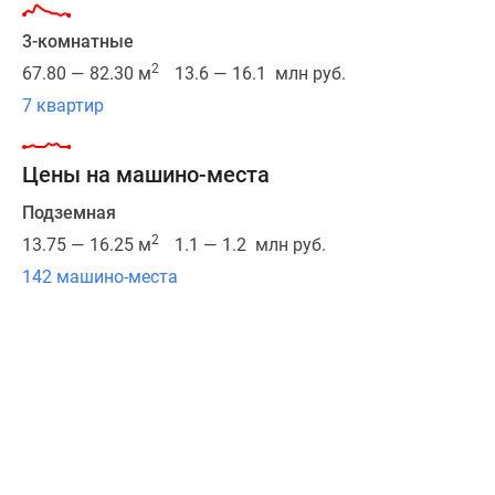
находится
Новости
парк
3-комнатные
недвижимости
у
Мнение
2
67.80 — 82.30 м
13.6 — 16.1 млн руб.
реки
эксперта
7 квартир
Пехорки.
Аналитика
Девелопер
рынка
Цены на машино-места
проекта
Покупателю
–
Экспертиза
Подземная
ГК
новостроек
2
13.75 — 16.25 м
1.1 — 1.2 млн руб.
«Некрасовка
Эксперты
142 машино-места
Девелопмент»,
и
успешно
авторы
реализовавшая
О
уже
проекте
7
Контакты
жилых
Реклама
проектов.
на
сайте
Всего
Vk