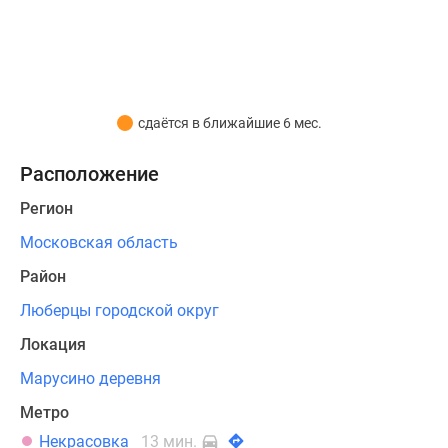
будет
Дзен
возведено
Машино-
2
места
корпуса
Апартаменты
средней
#траншевая
сдаётся в ближайшие 6 мес.
высоты
ипотека
–
#рассрочка
Расположение
от
ИТ-
Регион
4
ипотека
до
Квартиры
Московская область
7
со
Район
этажей.
скидками
Плюс
до
Люберцы городской округ
небольшой
41%
Локация
этажности
Видео
–
Марусино деревня
360°
хорошая
новостроек
Метро
инсоляция,
Субсидированная
Некрасовка
13 мин.