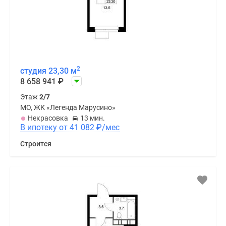
2
студия 23,30 м
8 658 941
₽
Этаж
2/7
МО, ЖК «Легенда Марусино»
Некрасовка
13 мин.
В ипотеку от 41 082
₽
/мес
Строится