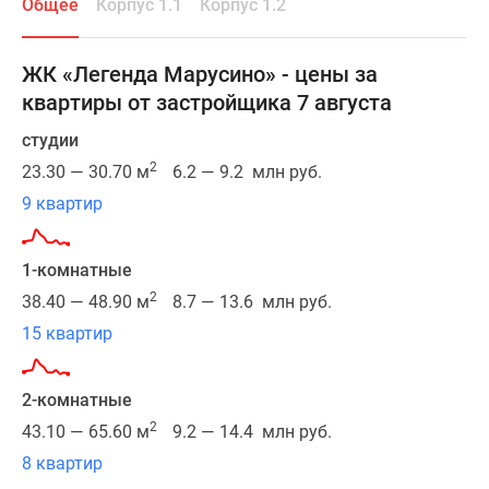
Общее
Корпус 1.1
Корпус 1.2
неподалеку
1-
от
комнатные
метро
2-
ЖК «Легенда Марусино» - цены за
«Некрасовка»
комнатные
квартиры от застройщика 7 августа
и
3-
станции
комнатные
студии
МЦД-3
Квартиры
2
23.30 — 30.70 м
6.2 — 9.2 млн руб.
«Люберцы».
на
9 квартир
Рядом
карте
есть
Ипотечный
удобный
калькулятор
1-комнатные
съезд
Семейная
2
38.40 — 48.90 м
8.7 — 13.6 млн руб.
к
ипотека
15 квартир
Северо-
Военная
Восточной
ипотека
хорде,
Банки
2-комнатные
в
и
2
43.10 — 65.60 м
9.2 — 14.4 млн руб.
шаговой
программы
8 квартир
доступности
Медиа