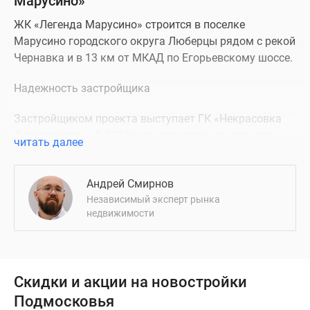
Марусино»
ЖК «Легенда Марусино» строится в поселке
Марусино городского округа Люберцы рядом с рекой
Чернавка и в 13 км от МКАД по Егорьевскому шоссе.
Надежность застройщика
Застройщиком проекта выступает ГК «Некрасовка
Девелопмент». С 2012 года девелопер занимается
читать далее
строительством жилья, инфраструктуры и
коммерческих объектов. Уже построены 7 проектов,
Андрей Смирнов
ведется строительство еще двух жилых комплексов.
Независимый эксперт рынка
недвижимости
Описание ЖК
Жилой комплекс комфорт-класса «Легенда
Марусино» возводится в поселке городского типа
Марусино городского округа Люберцы. Недалеко от
Скидки и акции на новостройки
новостройки есть остановки автобусов и маршруток,
Подмосковья