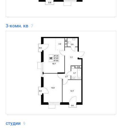
3-комн. кв
7
студии
9