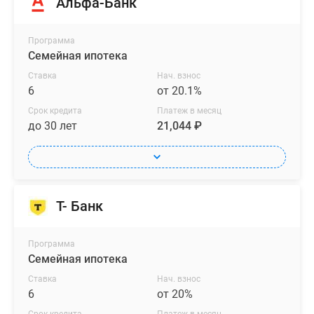
Альфа-Банк
светом.
Высота
потолков
Программа
Семейная ипотека
в
квартирах
Ставка
Нач. взнос
достигает
6
от 20.1%
2,8
Срок кредита
Платеж в месяц
м,
до 30 лет
21,044 ₽
лоты
передаются
в
использование
Т- Банк
в
черновой
отделке.
Программа
Семейная ипотека
Купить
Ставка
Нач. взнос
квартиру
6
от 20%
можно