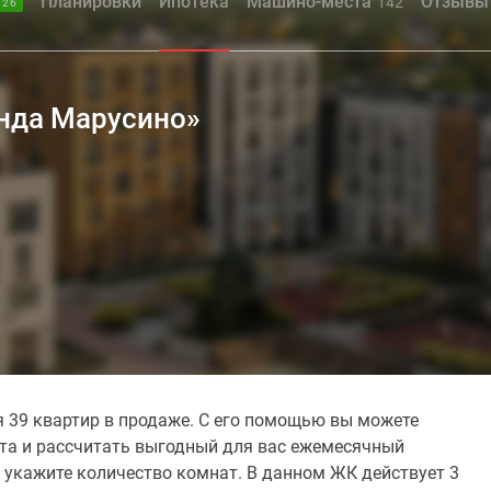
Планировки
Ипотека
Машино-места
Отзывы
142
.26
енда Марусино»
 39 квартир в продаже. С его помощью вы можете
ита и рассчитать выгодный для вас ежемесячный
 укажите количество комнат. В данном ЖК действует 3