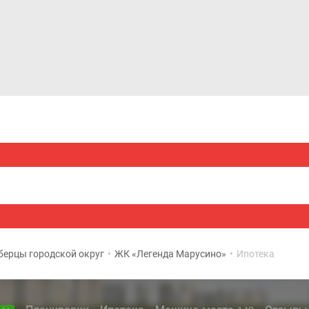
Дома и коттеджи
Ипотека
Медиа
Консультация
ерцы городской округ
•
ЖК «Легенда Марусино»
•
Ипотека