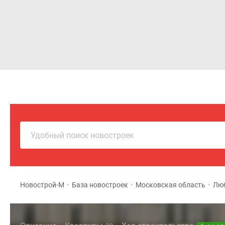
Новостройки
Квартиры
Удобный поиск новостроек
Новострой-М
•
База новостроек
•
Московская область
•
Люб