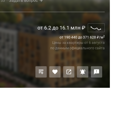
Задать вопрос
33
от 6.2 до 16.1 млн
₽
2
от 190 440 до 371 628
₽
/м
Цены за квартиры
от
6 августа
по данным официального сайта