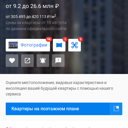
от 9.2 до 26.6 млн
₽
бизнес-
класса
2
от 305 495 до 420 113
₽
/м
«Кит
Цены за квартиры
от
10 августа
2»
по данным официального сайта
расположен
в
98
1
5
Фотографии
центре
города
Мытищи.
Проект
находится
в
Оцените местоположение, видовые характеристики и
шаговой
инсоляцию вашей будущей квартиры с помощью нашего
сервиса
доступности
до
Квартиры на поэтажном плане
объектов
всей
необходимой