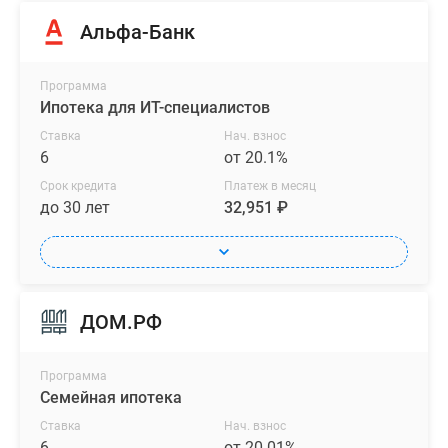
из
Альфа-Банк
трёх
дизайнов.
Программа
Возможно
Ипотека для ИТ-специалистов
приобретение
Ставка
Нач. взнос
жилья
6
от 20.1%
в
Срок кредита
Платеж в месяц
ипотеку.
до 30 лет
32,951 ₽
ДОМ.РФ
Программа
Семейная ипотека
Ставка
Нач. взнос
6
от 20.01%