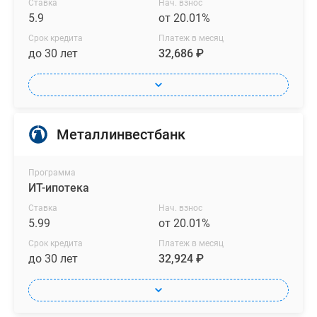
окна
Ставка
Нач. взнос
и
5.9
от 20.01%
продуманные
Срок кредита
Платеж в месяц
планировки
до 30 лет
32,686 ₽
делают
пространство
светлым
и
Металлинвестбанк
функциональным.
Уровень
готовности:
Программа
от
ИТ-ипотека
черновой
Ставка
Нач. взнос
отделки
5.99
от 20.01%
до
Срок кредита
Платеж в месяц
стильного
до 30 лет
32,924 ₽
ремонта
в
одном