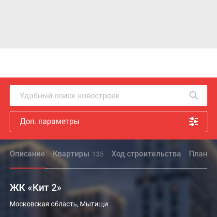
Удобный поиск новостроек
Доп. параметры
Описание
Квартиры
Ход строительства
Планир
135
ЖК «Кит 2»
Жилой
Московская область, Мытищи
комплекс