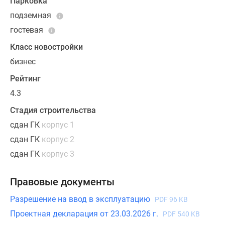
Парковка
подземная
гостевая
Класс новостройки
бизнес
Рейтинг
4.3
Стадия строительства
сдан ГК
корпус 1
сдан ГК
корпус 2
сдан ГК
корпус 3
Правовые документы
Разрешение на ввод в эксплуатацию
PDF 96 KB
Проектная декларация от 23.03.2026 г.
PDF 540 KB