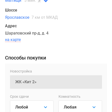
Мытищи
5 мин.
ощущение
легкости,
Шоссе
способствуют
Ярославское
7 км от МКАД
проникновению
дополнительного
Адрес
света
Шараповский пр-д, д. 4
в
на карте
здания,
а
металлические
Способы покупки
перфорированные
панели
Новостройка
служат
экраном
корзин
под
Срок сдачи
Комнатность
установку
внешнего
блока