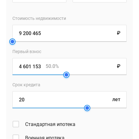
кондиционеров.
В
Стоимость недвижимости
жилом
комплексе
₽
«Кит
2»
Первый взнос
представлен
широкий
50.0%
₽
выбор
планировок:
от
Срок кредита
эргономичных
лет
студий
до
просторных
трехкомнатных
Стандартная ипотека
квартир.
Классические
Военная ипотека