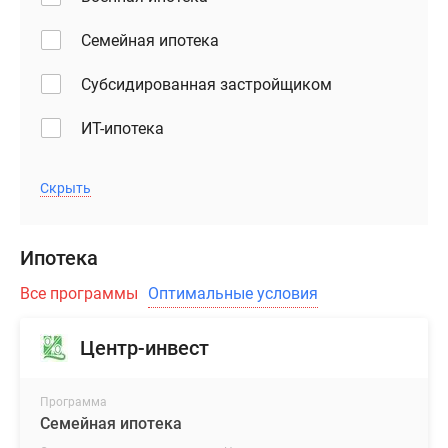
варианты
Семейная ипотека
или
евроформат
Субсидированная застройщиком
позволят
эффективно
ИТ-ипотека
использовать
каждый
квадратный
Скрыть
метр
и
Ипотека
создать
уютное
Все программы
Оптимальные условия
пространство
для
Центр-инвест
жизни.
Высокие
потолки,
Программа
Семейная ипотека
большие