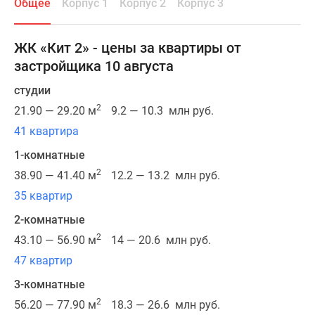
Общее
Корпус 1
Корпус 2
Корпус 3
социальной
и
транспортной
ЖК «Кит 2» - цены за квартиры от
инфраструктуры,
застройщика 10 августа
а
также
студии
культурного
2
21.90 — 29.20 м
9.2 — 10.3 млн руб.
центра
41 квартира
города.
1-комнатные
Навесные
2
38.90 — 41.40 м
12.2 — 13.2 млн руб.
вентилируемые
35 квартир
фасады
2-комнатные
жилого
2
комплекса
43.10 — 56.90 м
14 — 20.6 млн руб.
облицованы
47 квартир
структурированным
3-комнатные
керамогранитом
2
56.20 — 77.90 м
18.3 — 26.6 млн руб.
и