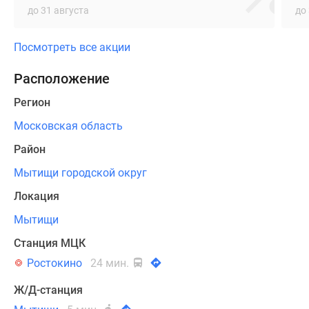
до 31 августа
до
долговечность,
а
Посмотреть все акции
также
поддержание
Расположение
комфортного
микроклимата
Регион
внутри
Московская область
всех
жилых
Район
помещений.
Мытищи городской округ
Локация
Французские
балконы,
Мытищи
являющиеся
Станция МЦК
отличительной
чертой
Ростокино
24 мин.
фасада,
Ж/Д-станция
создают