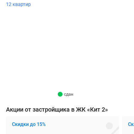
качественным
12 квартир
клинкерным
кирпичом
благородных
светлых
и
антрацитово-
серых
оттенков
с
фрагментами
из
крупноформатных
сдан
фасадных
кассет,
Акции от застройщика в ЖК «Кит 2»
что
гарантирует
Скидки до 15%
Ск
прочность,
эстетическую