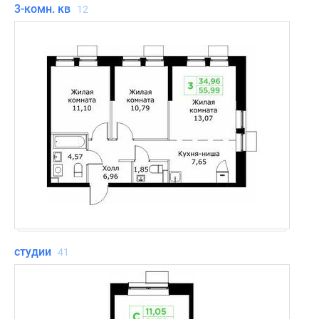
3-комн. кв
12
студии
41