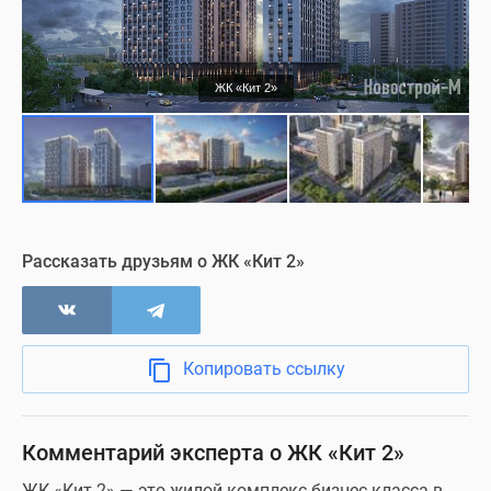
Благоустройство
Подъезд
ЖК «Кит 2»
Холл
Квартиры с отделкой
Паркинг
Рассказать друзьям о ЖК «Кит 2»
Коммерция
Копировать ссылку
Ход строительства
Шоурум
Комментарий эксперта о ЖК «Кит 2»
ЖК «Кит 2» — это жилой комплекс бизнес-класса в