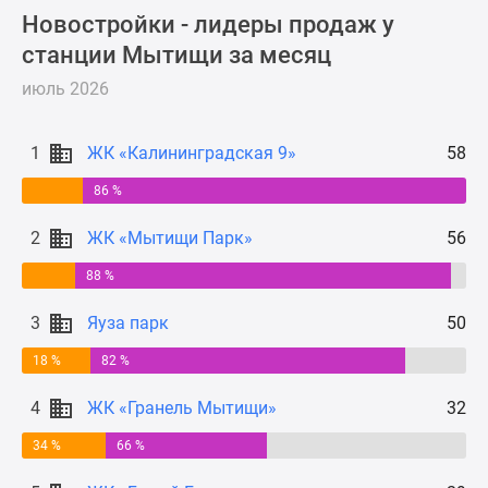
Новости
Новостройки - лидеры продаж у
недвижимости
станции Мытищи за месяц
Мнение
июль 2026
эксперта
Аналитика
рынка
1
ЖК «Калининградская 9»
58
Покупателю
86 %
Экспертиза
новостроек
2
ЖК «Мытищи Парк»
56
Эксперты
и
88 %
авторы
3
Яуза парк
50
О
проекте
18 %
82 %
Контакты
4
ЖК «Гранель Мытищи»
32
Реклама
на
34 %
66 %
сайте
Vk