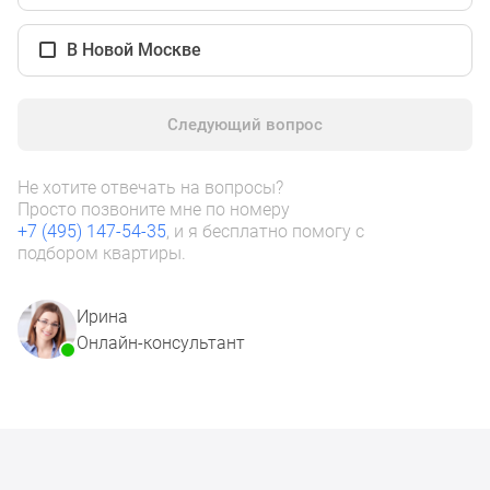
1-
комнатные
В Новой Москве
2-
комнатные
3-
Следующий вопрос
комнатные
Квартиры
Не хотите отвечать на вопросы?
на
Просто позвоните мне по номеру
карте
+7 (495) 147-54-35
, и я бесплатно помогу с
Ипотечный
подбором квартиры.
калькулятор
Семейная
Ирина
ипотека
Онлайн-консультант
Военная
ипотека
Банки
и
программы
Медиа