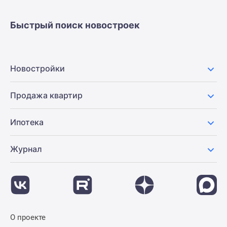
застройщиком
Rutube
Быстрый поиск новостроек
Поиск
дома
в
Москве
Новостройки
Программа
реновации
Продажа квартир
в
Москве
Ипотека
Новостройки
премиум-
Журнал
класса
Новостройки
бизнес-
класса
Рассрочка
Траншевая
О проекте
ипотека