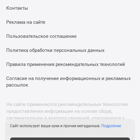
Дома
Контакты
и
коттеджи
Реклама на сайте
Коттеджные
поселки
Пользовательское соглашение
в
Новой
Политика обработки персональных данных
Москве
Правила применения рекомендательных технологий
Готовые
коттеджные
Согласие на получение информационных и рекламных
поселки
рассылок
Строящиеся
коттеджные
поселки
На сайте применяются рекомендательные технологии
Коттеджные
предоставления информации на основе сбора,
поселки
систематизации и анализа сведений, относящихся к
в
предпочтениям пользователей сети «Интернет»,
Сайт использует ваши куки и прочие метаданные.
Подробнее
находящихся на территории Российской Федерации.
лесу
Коттеджные