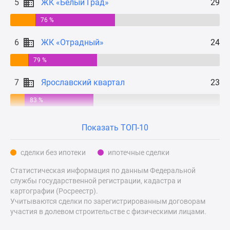
5
ЖК «Белый Град»
29
Дзен
76 %
Машино-
места
6
ЖК «Отрадный»
24
Апартаменты
#траншевая
79 %
ипотека
7
Ярославский квартал
23
#рассрочка
ИТ-
83 %
ипотека
Квартиры
Показать ТОП-10
со
скидками
сделки без ипотеки
ипотечные сделки
до
Статистическая информация по данным Федеральной
41%
службы государственной регистрации, кадастра и
Видео
картографии (Росреестр).
360°
Учитываются сделки по зарегистрированным договорам
новостроек
участия в долевом строительстве с физическими лицами.
Субсидированная