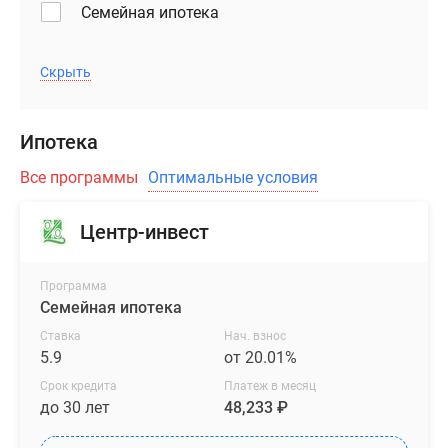
Семейная ипотека
черными
поселки
и
у
белыми
водоема
Скрыть
панелями.
Коттеджные
Архитектуру
поселки
Ипотека
гармонично
в
дополняют
ипотеку
Все программы
Оптимальные условия
оригинально
Бизнес-
оформленные
центры
Центр-инвест
входные
Коттеджи
группы,
Скидки
цветовые
и
Программа
Семейная ипотека
акценты
акции
на
Макс
Ставка
Нач. взнос
окнах
5.9
от 20.01%
и
Срок кредита
Платеж в месяц
корзины
до 30 лет
48,233 ₽
под