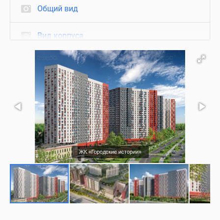
Общий вид
Вид корпуса
Фасад
Благоустройство
Подъезд
Ход строительства
ЖК «Городские истории»
Съемки с воздуха
Нежилые помещения