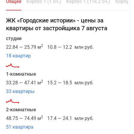
Общее
Корпус 1 (1 оч.)
Корпус 1 (11к.2 оч.)
Корпус 1
район
1-
отличается
комнатные
хорошей
2-
ЖК «Городские истории» - цены за
транспортной
комнатные
квартиры от застройщика 7 августа
доступностью:
3-
в
комнатные
студии
минуте
Квартиры
2
22.84 — 25.79 м
10.8 — 12.2 млн руб.
ходьбы
на
18 квартир
находится
карте
станция
Ипотечный
метро
калькулятор
1-комнатные
«Рассказовка»,
Семейная
2
33.28 — 47.41 м
15.2 — 18.5 млн руб.
также
ипотека
33 квартиры
в
Военная
шаговой
ипотека
доступности
Банки
2-комнатные
есть
и
2
48.75 — 74.49 м
17.4 — 24.1 млн руб.
станция
программы
51 квартира
МЦД-4
Медиа