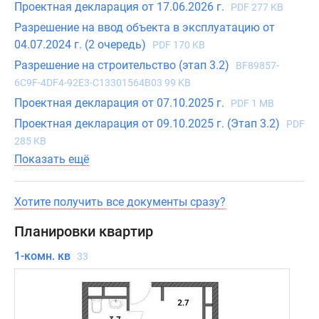
уровень
Проектная декларация от 17.06.2026 г.
PDF 277 KB
инсоляции.
Разрешение на ввод объекта в эксплуатацию от
В
04.07.2024 г. (2 очередь)
PDF 170 KB
семейных
Разрешение на строительство (этап 3.2)
BF89857-
двух-
6C9F-4DF4-92E3-C13301564B03 99 KB
и
Проектная декларация от 07.10.2025 г.
трехкомнатных
PDF 1 MB
планировках
Проектная декларация от 09.10.2025 г. (Этап 3.2)
PDF
предусмотрены
285 KB
раздельные
Показать ещё
санузлы.
Хотите получить все документы сразу?
Приобрести
квартиру
Планировки квартир
в
1-комн. кв
новом
33
жилом
комплексе
«Городские