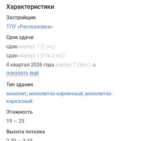
семейные
Характеристики
лоты,
Застройщик
и
редкие
ТПУ «Рассказовка»
видовые
Срок сдачи
квартиры
сдан
корпус 1 (1 оч.)
площадью
сдан
корпус 1 (11к.2 оч.)
до
142,
4 квартал 2026 года
корпус 1 (3оч.)
11
показать ещё
кв.
Тип здания
м.
Многие
монолит
,
монолитно-кирпичный
,
монолитно-
планировки
каркасный
в
Этажность
проекте
19 — 25
имеют
просторные
Высота потолка
кухни-
2.70 — 3.10