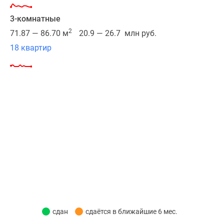
«Мичуринец»
Новости
и
3-комнатные
недвижимости
метро
Мнение
2
71.87 — 86.70 м
20.9 — 26.7 млн руб.
«Новопеределкино».
эксперта
18 квартир
Быстрый
Аналитика
выезд
рынка
на
Покупателю
машине
Экспертиза
к
новостроек
МКАД
Эксперты
обеспечивают
и
Боровское
авторы
и
О
Киевское
проекте
шоссе.
Контакты
По
Реклама
этим
на
же
сайте
сдан
сдаётся в ближайшие 6 мес.
дорогам
Vk