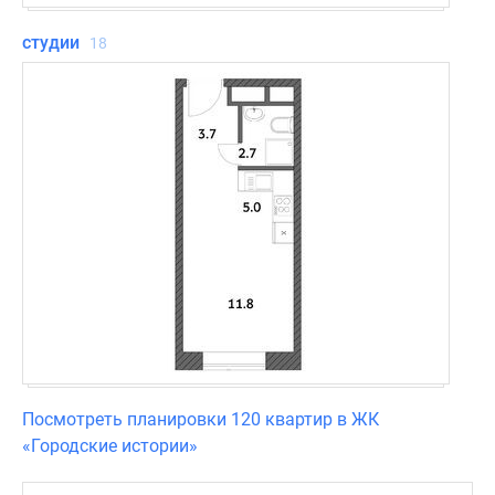
другое.
Минимальная
студии
18
площадь
лотов
в
проекте
–
20,32
кв.
м.
Можно
приобрести
в
ипотеку.
Посмотреть планировки 120 квартир в ЖК
«Городские истории»