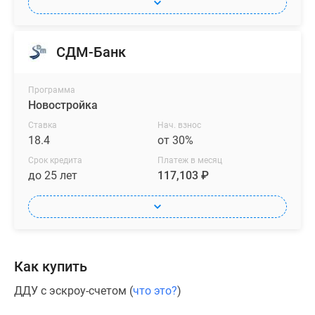
кондиционеры.
В
СДМ-Банк
галерее
планировок
жилого
Программа
комплекса
Новостройка
представлены
Ставка
Нач. взнос
как
18.4
от 30%
небольшие
Срок кредита
Платеж в месяц
форматы
до 25 лет
117,103 ₽
от
студий
до
однокомнатных,
так
Как купить
и
более
ДДУ с эскроу-счетом (
что это?
)
просторные