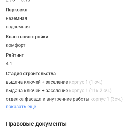
гостиные,
Парковка
гардеробные
наземная
ниши,
спальни
подземная
с
Класс новостройки
большим
комфорт
окном.
В
Рейтинг
некоторых
4.1
квартирах
Стадия строительства
окна
выдача ключей + заселение
корпус 1 (1 оч.)
выходят
на
выдача ключей + заселение
корпус 1 (11к.2 оч.)
3
отделка фасада и внутренние работы
корпус 1 (3оч.)
стороны,
показать ещё
что
обеспечивает
Правовые документы
высокий