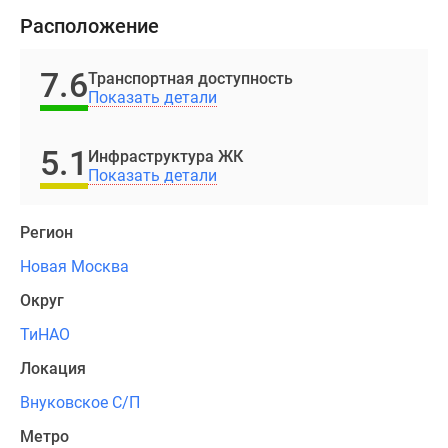
можно
Дзен
Расположение
всего
Машино-
за
места
7.6
Транспортная доступность
10
Апартаменты
Показать детали
минут
#траншевая
доехать
ипотека
5.1
Инфраструктура ЖК
до
#рассрочка
Показать детали
аэропорта
ИТ-
«Внуково».
ипотека
Регион
Квартиры
Реализация
со
Новая Москва
проекта
скидками
Округ
«Городские
до
Истории»
41%
ТиНАО
ведется
Видео
Локация
в
360°
Внуковское С/П
4
новостроек
этапа,
Субсидированная
Метро