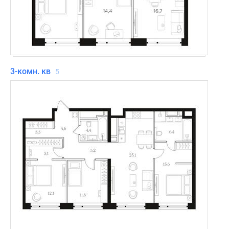
3-комн. кв
5