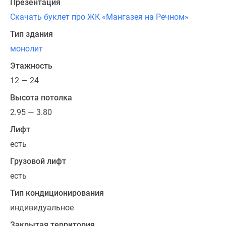
Презентация
благоустроенной
парковой
Скачать буклет про ЖК «Мангазея на Речном»
зоне,
Тип здания
увеличенными
монолит
потолками
до
Этажность
3,95
12 — 24
метра
Высота потолка
и
2.95 — 3.80
большими
окнами
Лифт
с
есть
видом
Грузовой лифт
на
местные
есть
зеленые
Тип кондиционирования
массивы
индивидуальное
и
достопримечательности.
Закрытая территория