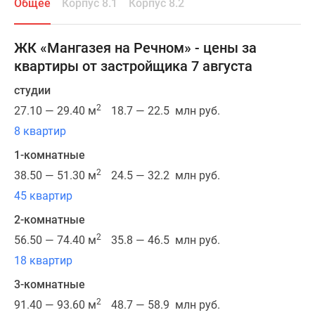
Общее
Корпус 8.1
Корпус 8.2
и
объектами
с
ЖК «Мангазея на Речном» - цены за
богатым
квартиры от застройщика 7 августа
культурным
наследием.
студии
В
2
27.10 — 29.40 м
18.7 — 22.5 млн руб.
шаговой
8 квартир
доступности
1-комнатные
расположена
станция
2
38.50 — 51.30 м
24.5 — 32.2 млн руб.
метро
45 квартир
у
2-комнатные
исторического
2
здания
56.50 — 74.40 м
35.8 — 46.5 млн руб.
Северного
18 квартир
речного
3-комнатные
вокзала,
2
91.40 — 93.60 м
48.7 — 58.9 млн руб.
а