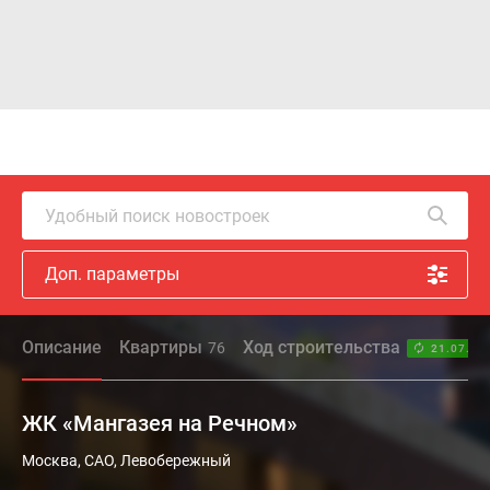
Удобный поиск новостроек
Доп. параметры
Описание
Квартиры
Ход строительства
76
21.07.26
ЖК «Мангазея на Речном»
Камерный
Москва, САО, Левобережный
квартал