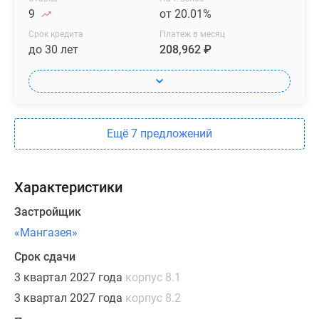
кухнями-
9
от 20.01%
гостиными
и
Срок кредита
Платеж в месяц
до 30 лет
208,962 ₽
мастер-
спальнями,
просторными
гардеробными,
а
Ещё 7 предложений
также
эксклюзивные
форматы
Характеристики
первой
очереди
Застройщик
–
«Мангазея»
квартиры
Срок сдачи
с
отдельным
3 квартал 2027 года
корпус 8.1
входом
3 квартал 2027 года
корпус 8.2
к