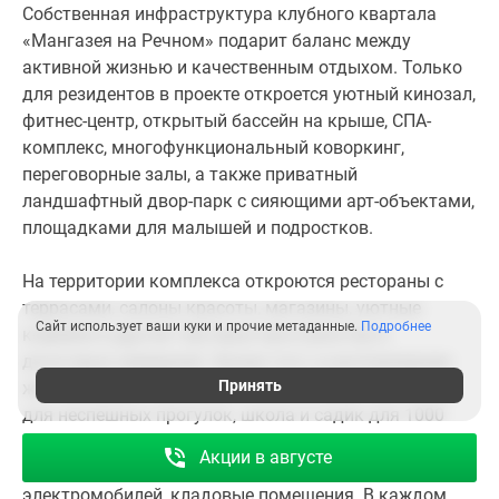
прогулок, зоны для отдыха, общественных
Собственная инфраструктура клубного квартала
мероприятий, занятий спортом и детские площадки.
«Мангазея на Речном» подарит баланс между
активной жизнью и качественным отдыхом. Только
Плюсы и минусы
для резидентов в проекте откроется уютный кинозал,
фитнес-центр, открытый бассейн на крыше, СПА-
ЖК «Мангазея на Речном» — интересный проект как
комплекс, многофункциональный коворкинг,
для тех, кто ищет место для жизни, так и для
переговорные залы, а также приватный
инвесторов. Среди его преимуществ: уникальное
ландшафтный двор-парк с сияющими арт-объектами,
расположение в окружении парков, на берегу канала
площадками для малышей и подростков.
и недалеко от метро, большой выбор планировочных
решений, богатая собственная инфраструктура с
На территории комплекса откроются рестораны с
акцентом на отдых и спорт, авторский дизайн
террасами, салоны красоты, магазины, уютные
общественных пространств, необычная концепция
Сайт использует ваши куки и прочие метаданные.
Подробнее
кофейни и другие торговые пространства и
благоустройства.
досуговые заведения. Кроме того, в распоряжении
Принять
жителей будет набережная протяженностью 3,2 км
К недостаткам проекта можно отнести количество
для неспешных прогулок, школа и садик для 1000
парковочных мест (во всем комплексе их будет
детей, технологичный двухуровневый паркинг с
около 2500 тысяч, а квартир в два раза больше), а
Акции в августе
доступом на лифте и зарядными станциями для
также масштаб проекта, которым обусловлены
электромобилей, кладовые помещения. В каждом