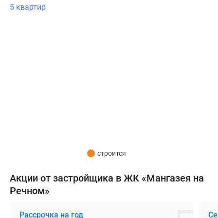
также
5 квартир
3
благоустроенных
парка
и
станция
«Беломорская».
На
автомобиле
за
10
минут
можно
строится
добраться
до
Акции от застройщика в ЖК «Мангазея на
ТТК,
Речном»
за
15-
Рассрочка на год
Се
20