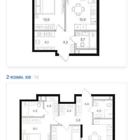
доступа.
Премиальный
уровень
обслуживания
обеспечит
собственная
управляющая
компания
«Мангазея
Сервис».
2-комн. кв
18