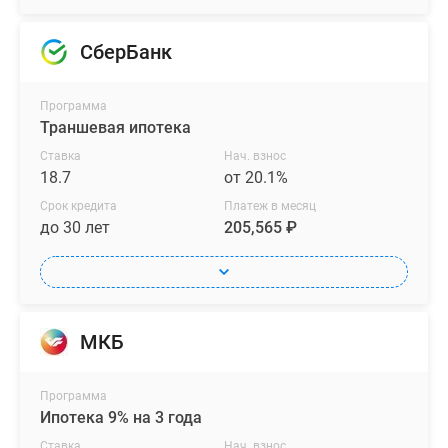
«Мангазея
на
СберБанк
Речном»
доступны
Программа
функциональные
Траншевая ипотека
планировки
Ставка
Нач. взнос
от
18.7
от 20.1%
студий
Срок кредита
Платеж в месяц
до
до 30 лет
205,565 ₽
трехкомнатных
квартир,
среди
которых
имеются
МКБ
лоты
с
Программа
собственными
Ипотека 9% на 3 года
террасами,
Ставка
Нач. взнос