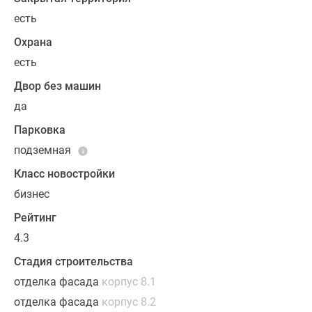
есть
Площадь
Охрана
представленных
лотов
есть
первой
Двор без машин
очереди
да
варьируется
от
Парковка
25
подземная
до
Класс новостройки
101
бизнес
кв.
м,
Рейтинг
всего
4.3
в
Стадия строительства
домах
расположится
отделка фасада
корпус 8.1
592
отделка фасада
корпус 8.2