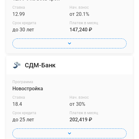
просторный
Ставка
Нач. взнос
стилобат
12.99
от 20.1%
с
Срок кредита
Платеж в месяц
ландшафтным
до 30 лет
147,240 ₽
парком
на
кровле,
который
также
СДМ-Банк
«оживит»
архитектуру
Программа
и
Новостройка
дополнит
Ставка
Нач. взнос
атмосферу
18.4
от 30%
комфорта.
Срок кредита
Платеж в месяц
до 25 лет
202,419 ₽
В
квартирографии
квартала