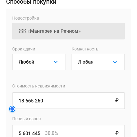
Способы покупки
представлены
дома
Новостройка
первой
очереди
–
2
камерных
Срок сдачи
Комнатность
корпуса
высотой
12
и
24
Стоимость недвижимости
этажа.
Архитектура
₽
от
знаменитого
Первый взнос
бюро
«Остоженка»
30.0%
₽
воплощает