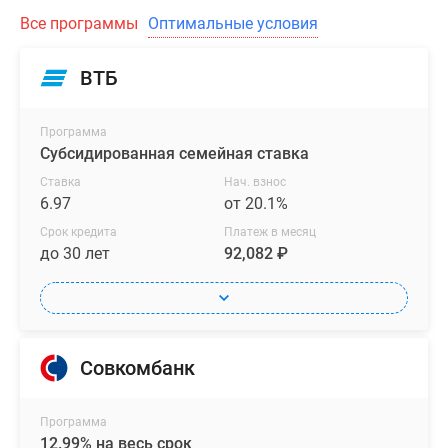
бежевых
Все программы
Оптимальные условия
и
коричневых
ВТБ
цветах,
динамику
образу
Программа
придадут
Субсидированная семейная ставка
световые
Ставка
Нач. взнос
акценты,
6.97
от 20.1%
особенно
Срок кредита
Платеж в месяц
выделяющие
до 30 лет
92,082 ₽
здания
в
вечерние
часы.
Уникальной
Совкомбанк
особенностью
проекта
Программа
станет
12.99% на весь срок