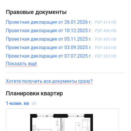
лота.
Комфорт
Правовые документы
резидентов
будет
Проектная декларация от 26.01.2026 г.
PDF 414 KB
поддерживать
Проектная декларация от 10.12.2025 г.
PDF 408 KB
современная
Проектная декларация от 05.11.2025 г.
PDF 405 KB
инженерия:
Проектная декларация от 03.09.2025 г.
PDF 404 KB
вентиляционные
Проектная декларация от 07.07.2025 г.
системы
PDF 363 KB
для
Показать ещё
свежего
воздуха,
Хотите получить все документы сразу?
круглосуточная
охрана,
Планировки квартир
видеонаблюдение
1-комн. кв
45
и
передовая
система
контроля