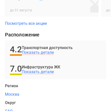
минут
до 31 августа
до
–
до
Садового
Посмотреть все акции
кольца
Расположение
и
башен
4.2
делового
Транспортная доступность
Показать детали
центра
«Москва-
Сити».
7.0
Инфраструктура ЖК
Важным
Показать детали
преимуществом
локации
Регион
является
Москва
удачное
расположение
Округ
относительно