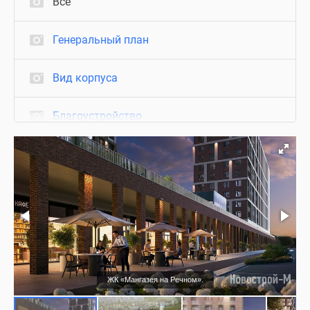
Все
Генеральный план
Вид корпуса
Благоустройство
Холл
Паркинг
Нежилые помещения
Офис продаж
ЖК «Мангазея на Речном».
Визуализация