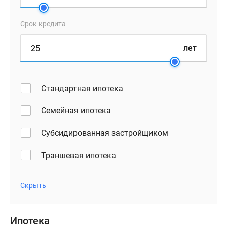
в
себе
Срок кредита
тонкий
баланс
лет
между
мотивами
классического
Стандартная ипотека
стиля
и
Семейная ипотека
гармонией
с
Субсидированная застройщиком
природным
Траншевая ипотека
окружением.
Фасады
будут
Скрыть
оформлены
в
светло-
Ипотека