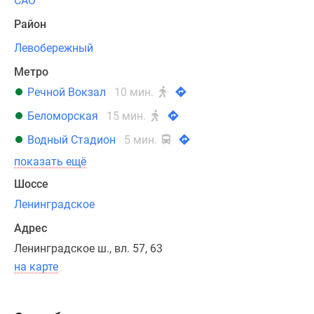
САО
аэропорта:
поездка
Район
до
Левобережный
«Шереметьево»
займет
Метро
всего
Речной Вокзал
10 мин.
20
Беломорская
15 мин.
минут.
Водный Стадион
5 мин.
Возведение
показать ещё
клубного
Шоссе
квартала
Ленинградское
ведется
в
Адрес
несколько
Ленинградское ш., вл. 57, 63
этапов,
на карте
на
данный
момент