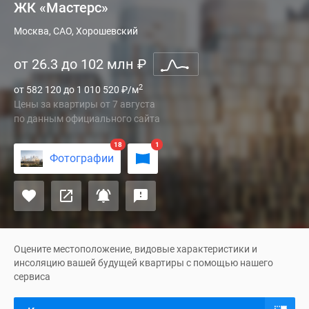
ЖК «Мастерс»
Жилой
Москва, САО, Хорошевский
комплекс
от 26.3 до 102 млн
₽
премиум-
класса
2
от 582 120 до 1 010 520
₽
/м
«Мастерс»
Цены за квартиры
от
7 августа
–
по данным официального сайта
это
новый
18
1
Фотографии
проект
от
компании
Capital
Group,
который
Оцените местоположение, видовые характеристики и
построят
инсоляцию вашей будущей квартиры с помощью нашего
сервиса
в
тихой