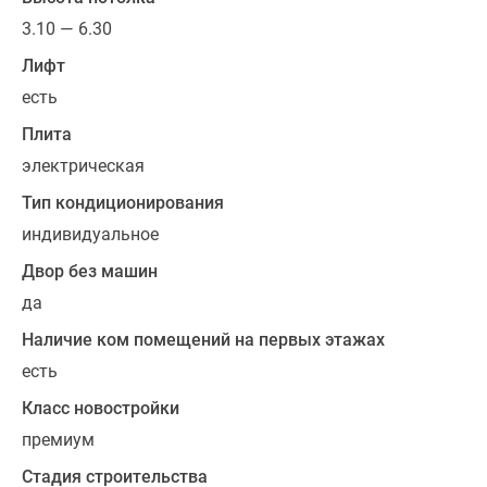
решений.
3.10 — 6.30
К
Лифт
покупке
будут
есть
доступны
Плита
квартиры
электрическая
с
несколькими
Тип кондиционирования
просторными
индивидуальное
спальнями,
Двор без машин
гардеробными,
да
раздельными
санузлами.
Наличие ком помещений на первых этажах
Из
есть
панорамных
Класс новостройки
окон
резиденты
премиум
смогут
Стадия строительства