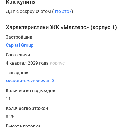
Как купить
в
вечерние
ДДУ с эскроу-счетом (
что это?
)
часы.
Характеристики ЖК «Мастерс» (корпус 1)
Всего
в
Застройщик
премиальном
Capital Group
доме
Срок сдачи
будет
4 квартал 2029 года
корпус 1
расположено
672
Тип здания
квартиры,
монолитно-кирпичный
для
Количество подъездов
которых
спроектировано
11
более
Количество этажей
100
8-25
видов
планировочных
Высота потолка