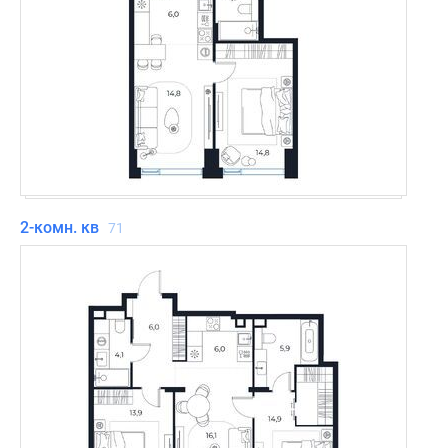
2-комн. кв
71