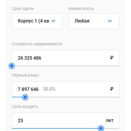
от
Срок сдачи
Комнатность
8
до
25
этажей.
Архитектура
Стоимость недвижимости
проекта
вдохновлена
₽
наследием
района
и
Первый взнос
воплощает
в
30.0%
₽
себе
современный
Срок кредита
стиль.
Около
лет
80%
фасада