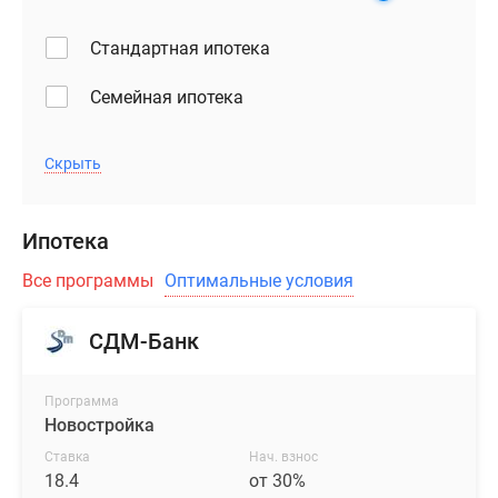
занимает
Стандартная ипотека
панорамное
остекление,
Семейная ипотека
которое
не
только
Скрыть
красиво
выделяет
архитектуру
Ипотека
на
Все программы
Оптимальные условия
общем
фоне,
СДМ-Банк
но
и
также
Программа
обеспечивает
Новостройка
каждую
Ставка
Нач. взнос
квартиру
18.4
от 30%