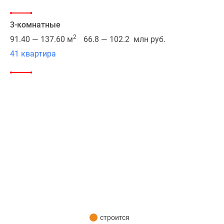
личном,
так
3-комнатные
и
2
91.40 — 137.60 м
66.8 — 102.2 млн руб.
на
41 квартира
общественном
транспорте.
Рядом
расположена
станция
метро
«Аэропорт»,
станция
БКЛ
«ЦСКА»
и
МЦК
«Зорге».
По
строится
Ленинградскому