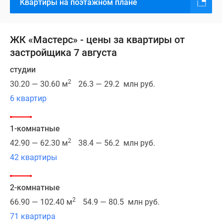
Квартиры на поэтажном плане
озелененной
части
района
Аэропорт,
ЖК «Мастерс» - цены за квартиры от
вблизи
застройщика 7 августа
парка
студии
«Ходынское
2
30.20 — 30.60 м
26.3 — 29.2 млн руб.
поле».
От
6 квартир
комплекса
удобно
1-комнатные
добираться
2
42.90 — 62.30 м
38.4 — 56.2 млн руб.
до
всех
42 квартиры
ключевых
точек
2-комнатные
Москвы
2
66.90 — 102.40 м
54.9 — 80.5 млн руб.
как
71 квартира
на