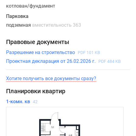
увидеть
котлован/фундамент
небоскребы
«Москва-
Парковка
Сити»
подземная
вместительность 363
и
живописный
Правовые документы
ландшафт
«Ходынского
Разрешение на строительство
PDF 101 KB
поля».
Проектная декларация от 26.02.2026 г.
PDF 484 KB
Открыты
Хотите получить все документы сразу?
продажи.
Планировки квартир
1-комн. кв
42