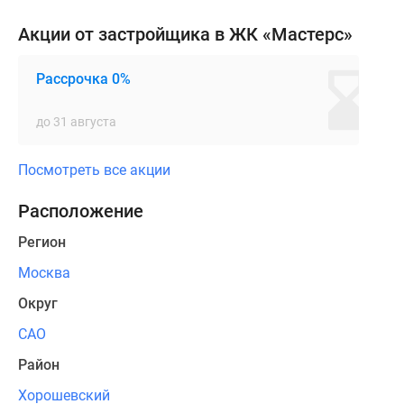
проспекту
Акции от застройщика в ЖК «Мастерс»
можно
быстро
Рассрочка 0%
выехать
к
до 31 августа
ТТК,
Белорусскому
Посмотреть все акции
вокзалу
и
Расположение
Садовому
кольцу.
Регион
Дорога
Москва
на
машине
Округ
до
САО
Красной
Район
площади
занимает
Хорошевский