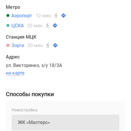
от
Метро
15
минут,
Аэропорт
12 мин.
еще
ЦСКА
20 мин.
быстрее
можно
Станция МЦК
добраться
Зорге
20 мин.
до
Адрес
башен
«Москва-
ул. Викторенко, з/у 18/3А
Сити».
на карте
Дом
«Мастерс»
Способы покупки
состоит
из
Новостройка
11
разновысотных
секций