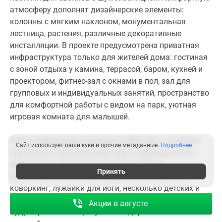
Сити».
атмосферу дополнят дизайнерские элементы:
колонны с мягким наклоном, монументальная
лестница, растения, различные декоративные
инсталляции. В проекте предусмотрена приватная
инфраструктура только для жителей дома: гостиная
с зоной отдыха у камина, террасой, баром, кухней и
проектором, фитнес-зал с окнами в пол, зал для
групповых и индивидуальных занятий, пространство
для комфортной работы с видом на парк, уютная
игровая комната для малышей.
2,62 га территории комплекса «Мастерс» отведено
Сайт использует ваши куки и прочие метаданные.
Подробнее
под благоустроенный двор-парк, разделенный на
приватные и общественные зоны. Здесь
Принять
расположится стильный амфитеатр, открытый
коворкинг, лужайки для йоги, несколько детских и
спортивных площадок. По всему периметру парка
Акции в августе
будут проложены прогулочные дорожки и высажены