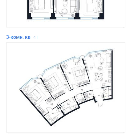
3-комн. кв
41