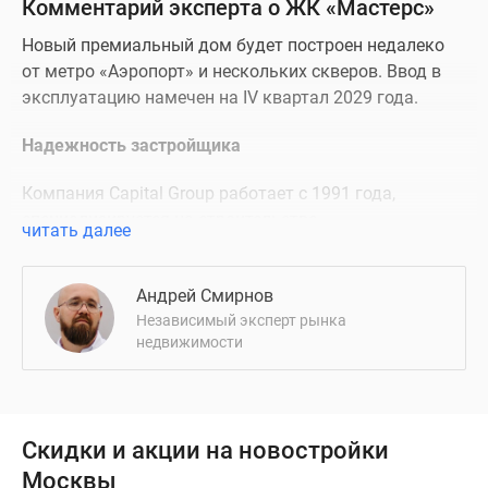
Комментарий эксперта о ЖК «Мастерс»
Новый премиальный дом будет построен недалеко
от метро «Аэропорт» и нескольких скверов. Ввод в
эксплуатацию намечен на IV квартал 2029 года.
Надежность застройщика
Компания Capital Group работает с 1991 года,
специализируется на строительстве
читать далее
многофункциональных комплексов, жилья и
коммерческой недвижимости.
Андрей Смирнов
Расположение и транспортная доступность проекта
Независимый эксперт рынка
недвижимости
ЖК «Мастерс» строят на участке площадью 2,62 га
на улице Викторенко в Хорошевском районе на
севере Москвы. До станции метро «Аэропорт» —
менее 1 км или 11 минут пешком. На автобусе можно
Скидки и акции на новостройки
доехать до станции Гражданская МЦД-2, станций
Москвы