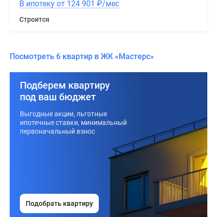
В ипотеку от 124 901
₽
/мес
Строится
Посмотреть 6 квартир в ЖК «Мастерс»
Подберем квартиру
под ваш бюджет
Выгодные акции, льготные
ипотечные ставки, минимальный
первоначальный взнос
Подобрать квартиру