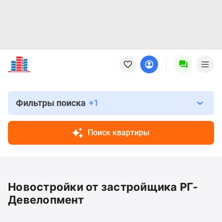
Новостройки
Квартиры
Ипотека
Новостройки
Москвы
Фильтры поиска
+1
Новостройки
Подмосковья
Поиск квартиры
Новостройки
Новой
Москвы
Готовые
Новостройки от застройщика РГ-
новостройки
Новостройки
Девелопмент
на
карте