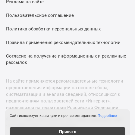
Реклама на сайте
Дзен
Машино-
Пользовательское соглашение
места
Апартаменты
Политика обработки персональных данных
#траншевая
Правила применения рекомендательных технологий
ипотека
#рассрочка
Согласие на получение информационных и рекламных
ИТ-
рассылок
ипотека
Квартиры
со
На сайте применяются рекомендательные технологии
скидками
предоставления информации на основе сбора,
до
систематизации и анализа сведений, относящихся к
41%
предпочтениям пользователей сети «Интернет»,
находящихся на территории Российской Федерации.
Видео
360°
Сайт использует ваши куки и прочие метаданные.
Подробнее
© 2011—2026 Новострой-М. Все права защищены. Всё,
новостроек
что нужно знать о новостройках
Субсидированная
Принять