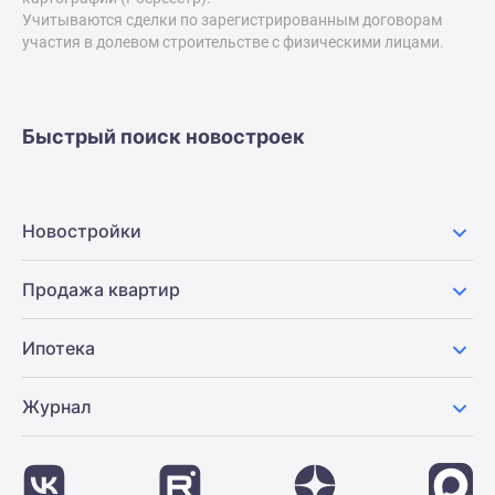
Учитываются сделки по зарегистрированным договорам
Дзен
участия в долевом строительстве с физическими лицами.
Машино-
места
Апартаменты
#траншевая
Быстрый поиск новостроек
ипотека
#рассрочка
ИТ-
Новостройки
ипотека
Квартиры
Продажа квартир
со
скидками
до
Ипотека
41%
Видео
Журнал
360°
новостроек
Субсидированная