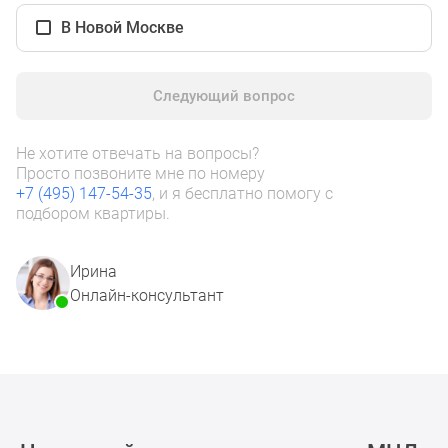
1-
В Новой Москве
комнатные
2-
комнатные
Следующий вопрос
3-
комнатные
Квартиры
Не хотите отвечать на вопросы?
Просто позвоните мне по номеру
на
+7 (495) 147-54-35
, и я бесплатно помогу с
карте
подбором квартиры.
Ипотечный
калькулятор
Семейная
Ирина
ипотека
Онлайн-консультант
Военная
ипотека
Банки
и
программы
Медиа