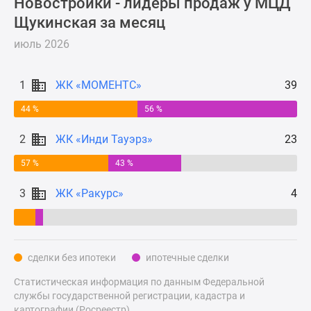
Новостройки - лидеры продаж у МЦД
Новости
Щукинская за месяц
недвижимости
Мнение
июль 2026
эксперта
Аналитика
1
ЖК «МОМЕНТС»
39
рынка
Покупателю
44 %
56 %
Экспертиза
2
ЖК «Инди Тауэрз»
23
новостроек
Эксперты
57 %
43 %
и
3
ЖК «Ракурс»
4
авторы
О
проекте
Контакты
сделки без ипотеки
ипотечные сделки
Реклама
на
Статистическая информация по данным Федеральной
сайте
службы государственной регистрации, кадастра и
Vk
картографии (Росреестр).