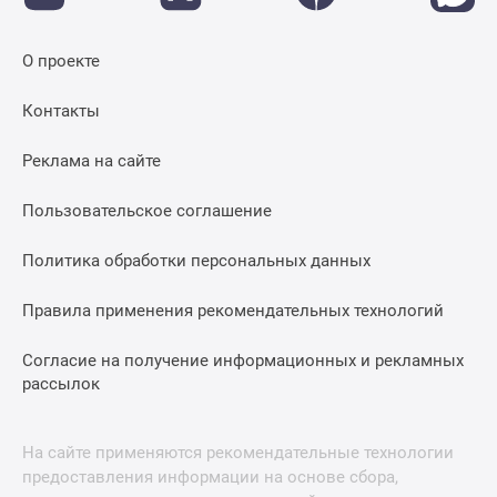
застройщиком
Rutube
Поиск
О проекте
дома
Контакты
в
Москве
Реклама на сайте
Программа
реновации
Пользовательское соглашение
в
Москве
Политика обработки персональных данных
Новостройки
премиум-
Правила применения рекомендательных технологий
класса
Новостройки
Согласие на получение информационных и рекламных
бизнес-
рассылок
класса
Рассрочка
На сайте применяются рекомендательные технологии
Траншевая
предоставления информации на основе сбора,
ипотека