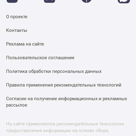
застройщиком
Rutube
Поиск
О проекте
дома
Контакты
в
Москве
Реклама на сайте
Программа
реновации
Пользовательское соглашение
в
Москве
Политика обработки персональных данных
Новостройки
премиум-
Правила применения рекомендательных технологий
класса
Новостройки
Согласие на получение информационных и рекламных
бизнес-
рассылок
класса
Рассрочка
На сайте применяются рекомендательные технологии
Траншевая
предоставления информации на основе сбора,
ипотека