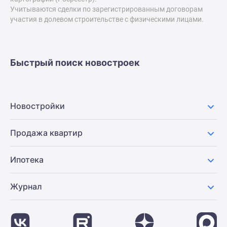
Учитываются сделки по зарегистрированным договорам
Дзен
участия в долевом строительстве с физическими лицами.
Машино-
места
Апартаменты
#траншевая
Быстрый поиск новостроек
ипотека
#рассрочка
ИТ-
Новостройки
ипотека
Квартиры
Продажа квартир
со
скидками
до
Ипотека
41%
Видео
Журнал
360°
новостроек
Субсидированная