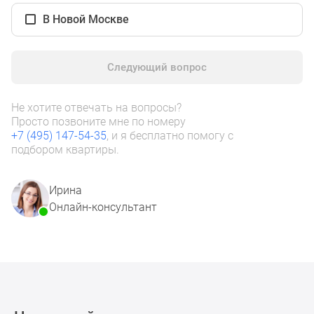
1-
В Новой Москве
комнатные
2-
комнатные
Следующий вопрос
3-
комнатные
Квартиры
Не хотите отвечать на вопросы?
Просто позвоните мне по номеру
на
+7 (495) 147-54-35
, и я бесплатно помогу с
карте
подбором квартиры.
Ипотечный
калькулятор
Семейная
Ирина
ипотека
Онлайн-консультант
Военная
ипотека
Банки
и
программы
Медиа