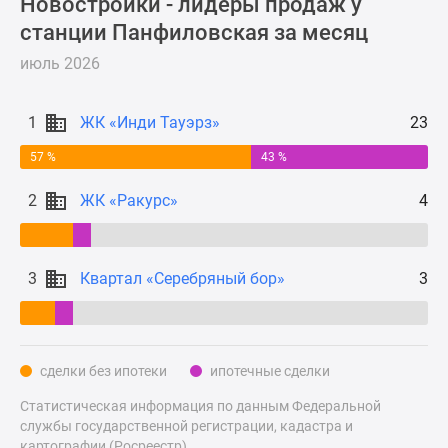
Новостройки - лидеры продаж у
Новости
станции Панфиловская за месяц
недвижимости
Мнение
июль 2026
эксперта
Аналитика
1
ЖК «Инди Тауэрз»
23
рынка
Покупателю
57 %
43 %
Экспертиза
2
ЖК «Ракурс»
4
новостроек
Эксперты
и
3
Квартал «Серебряный бор»
3
авторы
О
проекте
Контакты
сделки без ипотеки
ипотечные сделки
Реклама
на
Статистическая информация по данным Федеральной
сайте
службы государственной регистрации, кадастра и
Vk
картографии (Росреестр).