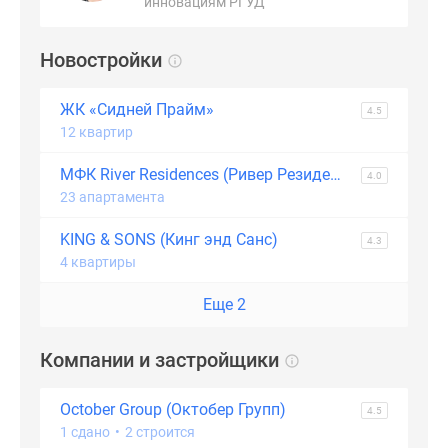
инновациям РГУД
Новостройки
ЖК «Сидней Прайм»
4.5
12 квартир
МФК River Residences (Ривер Резиденс)
4.0
23 апартамента
KING & SONS (Кинг энд Санс)
4.3
4 квартиры
Еще 2
Компании и застройщики
October Group (Октобер Групп)
4.5
1 сдано
•
2 строится