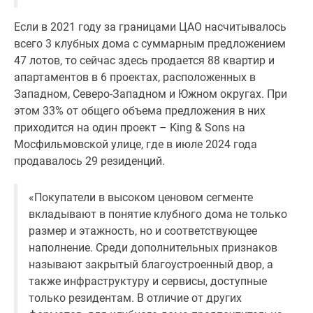
застройщиком
Rutube
Если в 2021 году за границами ЦАО насчитывалось
Поиск
всего 3 клубных дома с суммарным предложением
дома
47 лотов, то сейчас здесь продается 88 квартир и
в
апартаментов в 6 проектах, расположенных в
Москве
Западном, Северо-Западном и Южном округах. При
Программа
этом 33% от общего объема предложения в них
реновации
приходится на один проект – King & Sons на
в
Мосфильмовской улице, где в июле 2024 года
Москве
продавалось 29 резиденций.
Новостройки
премиум-
«Покупатели в высоком ценовом сегменте
класса
вкладывают в понятие клубного дома не только
Новостройки
размер и этажность, но и соответствующее
бизнес-
наполнение. Среди дополнительных признаков
класса
называют закрытый благоустроенный двор, а
Рассрочка
также инфраструктуру и сервисы, доступные
Траншевая
только резидентам. В отличие от других
ипотека