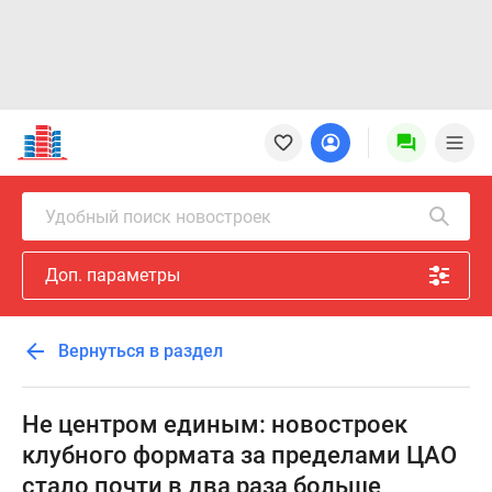
Новостройки
Квартиры
Ипотека
Новостройки
Удобный поиск новостроек
Москвы
Новостройки
Доп. параметры
Подмосковья
Новостройки
Новой
Вернуться в раздел
Москвы
Готовые
новостройки
Не центром единым: новостроек
Новостройки
клубного формата за пределами ЦАО
на
стало почти в два раза больше
карте