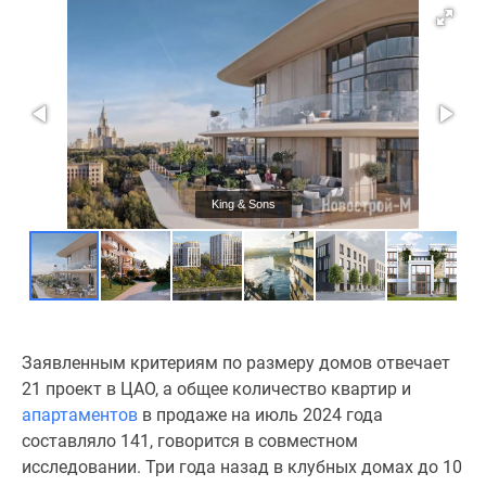
Новости
недвижимости
Мнение
эксперта
Аналитика
рынка
Покупателю
Экспертиза
King & Sons
новостроек
Эксперты
и
авторы
О
проекте
Заявленным критериям по размеру домов отвечает
Контакты
21 проект в ЦАО, а общее количество квартир и
Реклама
апартаментов
в продаже на июль 2024 года
на
составляло 141, говорится в совместном
сайте
исследовании. Три года назад в клубных домах до 10
Vk