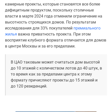
1-
камерные проекты, которые становятся все более
комнатные
дефицитным продуктом, поскольку столичные
2-
власти в марте 2024 года отменили ограничение на
комнатные
высотность строящихся домов. По результатам
3-
исследования для 33% покупателей
премиального
комнатные
жилья
важна приватность проекта. При этом
Квартиры
восприятие клубного формата отличается для домов
на
в центре Москвы и за его пределами.
карте
Ипотечный
калькулятор
В ЦАО таковым может считаться дом высотой
Семейная
до 10 этажей с количеством лотов до 40 штук, в
ипотека
то время как за пределами центра к этому
Военная
формату причисляют проекты до 15 этажей и
ипотека
до 120 резиденций.
Банки
и
программы
Медиа