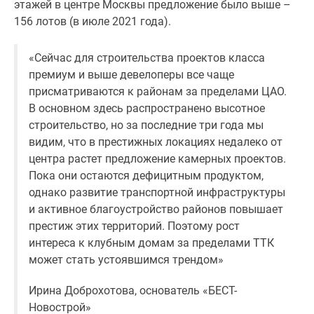
этажей в центре Москвы предложение было выше –
Дзен
156 лотов (в июле 2021 года).
Машино-
места
«Сейчас для строительства проектов класса
Апартаменты
премиум и выше девелоперы все чаще
#траншевая
присматриваются к районам за пределами ЦАО.
ипотека
В основном здесь распространено высотное
#рассрочка
строительство, но за последние три года мы
ИТ-
видим, что в престижных локациях недалеко от
ипотека
центра растет предложение камерных проектов.
Квартиры
Пока они остаются дефицитным продуктом,
со
однако развитие транспортной инфраструктуры
скидками
и активное благоустройство районов повышает
до
престиж этих территорий. Поэтому рост
41%
интереса к клубным домам за пределами ТТК
Видео
может стать устоявшимся трендом»
360°
новостроек
Ирина Доброхотова, основатель «БЕСТ-
Субсидированная
Новострой»