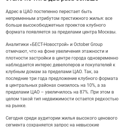
Специальные
Адрес в ЦАО постепенно перестает быть
предложения
непременным атрибутом престижного жилья: все
Коммерческие
больше высокобюджетных проектов клубного
помещения
формата появляется за пределами центра Москвы.
Продавцы
и
Аналитики «БЕСТ-Новострой» и October Group
застройщики
отмечают, что на фоне увеличения этажности и
Панорамы
плотности застройки в центре города одновременно
новостроек
наблюдается интерес девелоперов и покупателей к
Видеообзор
клубным домам за пределами ЦАО. Так, за
новостроек
последние три года предложение клубного формата
Экспертиза
в центральных районах снизилось на 10%, а за
новостроек
пределами ЦАО – увеличилось на 87%. При этом в
Экология
целом такой тип недвижимости остается редкостью
Москвы
на рынке.
и
Подмосковья
Сегодня среди аудитории жилья высокого ценового
Студии
сегмента сохраняется запрос на невысокие