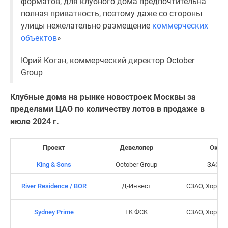
форматов, для клубного дома предпочтительна
Дома
полная приватность, поэтому даже со стороны
и
улицы нежелательно размещение
коммерческих
коттеджи
объектов
»
Коттеджные
поселки
Юрий Коган, коммерческий директор October
в
Group
Новой
Москве
Клубные дома на рынке новостроек Москвы за
Готовые
пределами ЦАО по количеству лотов в продаже в
коттеджные
июле 2024 г.
поселки
Строящиеся
Проект
Девелопер
Округ
коттеджные
King & Sons
October Group
ЗАО, 
поселки
Коттеджные
River Residence / BOR
Д-Инвест
СЗАО, Хорош
поселки
в
Sydney Prime
ГК ФСК
СЗАО, Хорош
лесу
Коттеджные