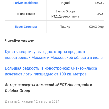
Foriver Residence
Ingrad
ЮАО, Да
поселки
у
Svargo Group/
Island House
ЗАО, Кр
ИТД Девелопмент
водоема
Коттеджные
Берег Столицы
Ташир
СЗАО, Хорош
поселки
в
ипотеку
Читайте также:
Бизнес-
Купить квартиру выгодно: старты продаж в
центры
новостройках Москвы и Московской области в июле
Коттеджи
Скидки
Большая редкость: в новостройках бизнес-класса
и
исчезают лоты площадью от 100 кв. метров
акции
Макс
Автор: эксперты компаний «БЕСТ-Новострой» и
October Group
Дата публикации 12 августа 2024