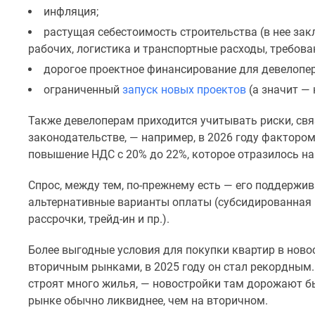
новостроек
инфляция;
Эксперты
и
растущая себестоимость строительства (в нее за
авторы
рабочих, логистика и транспортные расходы, требов
О
дорогое проектное финансирование для девелопер
проекте
Контакты
ограниченный
запуск новых проектов
(а значит —
Реклама
на
Также девелоперам приходится учитывать риски, св
сайте
законодательстве, — например, в 2026 году факторо
Vk
повышение НДС с 20% до 22%, которое отразилось на
Дзен
Машино-
Спрос, между тем, по-прежнему есть — его поддерж
места
Апартаменты
альтернативные варианты оплаты (субсидированная 
#траншевая
рассрочки, трейд-ин и пр.).
ипотека
#рассрочка
Более выгодные условия для покупки квартир в ново
ИТ-
вторичным рынками, в 2025 году он стал рекордным.
ипотека
строят много жилья, — новостройки там дорожают бы
Квартиры
со
рынке обычно ликвиднее, чем на вторичном.
скидками