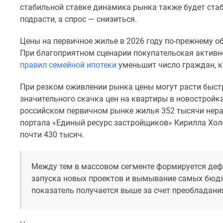
Рассрочка
стабильной ставке динамика рынка также будет стаб
Траншевая
подрасти, а спрос — снизиться.
ипотека
Дома
Цены на первичное жилье в 2026 году по-прежнему о
и
При благоприятном сценарии покупательская активно
коттеджи
Коттеджные
правил семейной ипотеки
уменьшит число граждан, к
поселки
в
При резком оживлении рынка цены могут расти быстре
Новой
значительного скачка цен на квартиры в новострой
Москве
российском первичном рынке жилья 352 тысячи нера
Готовые
портала «Единый ресурс застройщиков» Кирилла Холо
коттеджные
поселки
почти 430 тысяч.
Строящиеся
коттеджные
поселки
Между тем в массовом сегменте формируется деф
Коттеджные
запуска новых проектов и вымывание самых бюдж
поселки
показатель получается выше за счет преобладани
в
лесу
Коттеджные