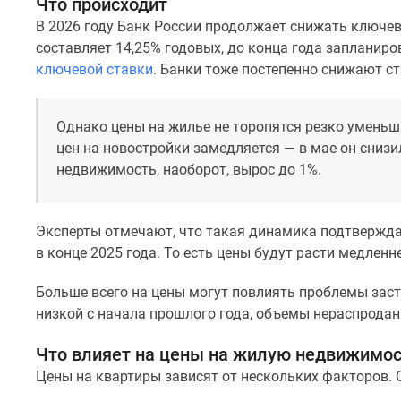
Что происходит
комнатные
В 2026 году Банк России продолжает снижать ключев
Квартиры
на
составляет 14,25% годовых, до конца года запланир
карте
ключевой ставки
. Банки тоже постепенно снижают с
Ипотечный
калькулятор
Семейная
Однако цены на жилье не торопятся резко уменьша
ипотека
цен на новостройки замедляется — в мае он снизил
Военная
недвижимость, наоборот, вырос до 1%.
ипотека
Банки
и
программы
Эксперты отмечают, что такая динамика подтвержда
Медиа
в конце 2025 года. То есть цены будут расти медленн
Новости
недвижимости
Больше всего на цены могут повлиять проблемы зас
Мнение
низкой с начала прошлого года, объемы нераспродан
эксперта
Аналитика
рынка
Что влияет на цены на жилую недвижимо
Покупателю
Цены на квартиры зависят от нескольких факторов. 
Экспертиза