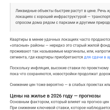
до
41%
Ликвидные объекты быстрее растут в цене. Речь и
Видео
локациях с хорошей инфраструктурой — транспорт
360°
спросом дома рядом с парками и другими приро
новостроек
Субсидированная
застройщиком
Rutube
Квартиры в менее удачных локациях часто продаются
Поиск
«опасные» районы — нередко это старый жилой фонд 
дома
проживают так называемые маргиналы, или, напрот
в
сегмента, где квартиры приобретаются
для сдачи в а
Москве
Программа
Поскольку инфляция, высокие ставки по проектному
реновации
в
пока что сохраняются, новостройки продолжат доро
Москве
Новостройки
Снижение цен тоже вероятно — в слабых проектах ил
премиум-
класса
Цены на жилье в 2026 году — прогнозы
Новостройки
Основным фактором, который влияет на прогноз цен 
бизнес-
класса
При снижении ключевой ставки, которое наблюдается