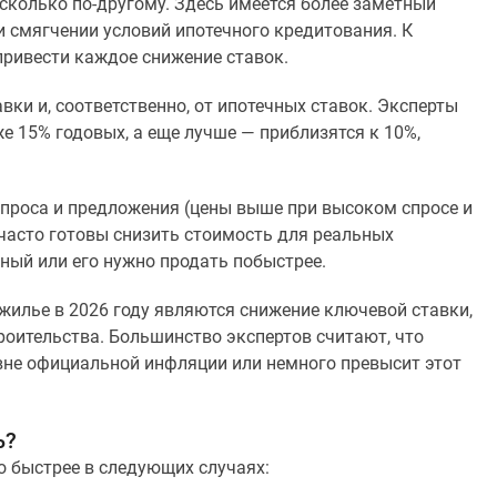
несколько по-другому. Здесь имеется более заметный
 смягчении условий ипотечного кредитования. К
привести каждое снижение ставок.
ки и, соответственно, от ипотечных ставок. Эксперты
же 15% годовых, а еще лучше — приблизятся к 10%,
спроса и предложения (цены выше при высоком спросе и
часто готовы снизить стоимость для реальных
дный или его нужно продать побыстрее.
 жилье в 2026 году являются снижение ключевой ставки,
роительства. Большинство экспертов считают, что
вне официальной инфляции или немного превысит этот
ь?
о быстрее в следующих случаях: