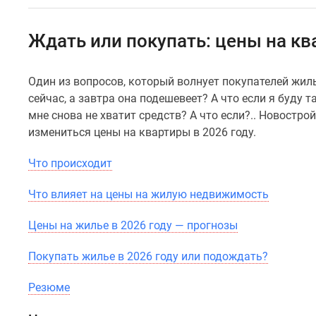
Специальные
предложения
Коммерческие
Ждать или покупать: цены на кв
помещения
Продавцы
и
Один из вопросов, который волнует покупателей жиль
застройщики
сейчас, а завтра она подешевеет? А что если я буду 
Панорамы
новостроек
мне снова не хватит средств? А что если?.. Новостро
Видеообзор
измениться цены на квартиры в 2026 году.
новостроек
Экспертиза
Что происходит
новостроек
Экология
Что влияет на цены на жилую недвижимость
Москвы
и
Цены на жилье в 2026 году — прогнозы
Подмосковья
Студии
1-
Покупать жилье в 2026 году или подождать?
комнатные
2-
Резюме
комнатные
3-