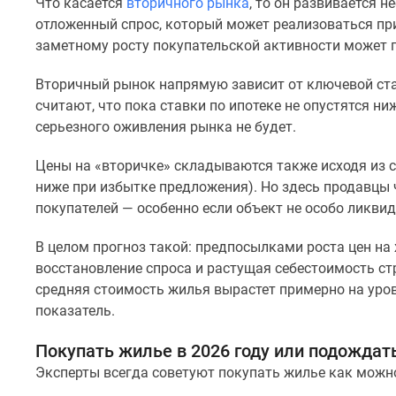
поселки
Что касается
вторичного рынка
, то он развивается 
у
отложенный спрос, который может реализоваться при
водоема
заметному росту покупательской активности может 
Коттеджные
поселки
Вторичный рынок напрямую зависит от ключевой став
в
считают, что пока ставки по ипотеке не опустятся ни
ипотеку
Бизнес-
серьезного оживления рынка не будет.
центры
Коттеджи
Цены на «вторичке» складываются также исходя из 
Скидки
ниже при избытке предложения). Но здесь продавцы 
и
покупателей — особенно если объект не особо ликви
акции
Макс
В целом прогноз такой: предпосылками роста цен на
восстановление спроса и растущая себестоимость ст
средняя стоимость жилья вырастет примерно на уро
показатель.
Покупать жилье в 2026 году или подождат
Эксперты всегда советуют покупать жилье как можн