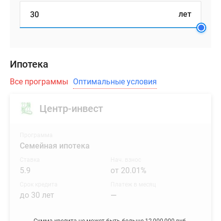
лет
Ипотека
Все программы
Оптимальные условия
Центр-инвест
Программа
Семейная ипотека
Ставка
Нач. взнос
5.9
от 20.01%
Срок кредита
Платеж в месяц
до 30 лет
—