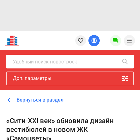
Новостройки
Квартиры
Ипотека
Новостройки
Удобный поиск новостроек
Москвы
Новостройки
Доп. параметры
Подмосковья
Новостройки
Новой
Вернуться в раздел
Москвы
Готовые
новостройки
«Сити-XXI век» обновила дизайн
Новостройки
вестибюлей в новом ЖК
на
«Самоцветы»
карте