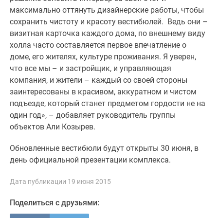
максимально оттянуть дизайнерские работы, чтобы
Дзен
сохранить чистоту и красоту вестибюлей. Ведь они –
Машино-
визитная карточка каждого дома, по внешнему виду
места
холла часто составляется первое впечатление о
Апартаменты
доме, его жителях, культуре проживания. Я уверен,
#траншевая
что все мы – и застройщик, и управляющая
ипотека
компания, и жители – каждый со своей стороны
#рассрочка
заинтересованы в красивом, аккуратном и чистом
ИТ-
подъезде, который станет предметом гордости не на
ипотека
один год», – добавляет руководитель группы
Квартиры
объектов Али Козырев.
со
скидками
Обновленные вестибюли будут открыты 30 июня, в
до
день официальной презентации комплекса.
41%
Видео
Дата публикации 19 июня 2015
360°
новостроек
Поделиться с друзьями:
Субсидированная