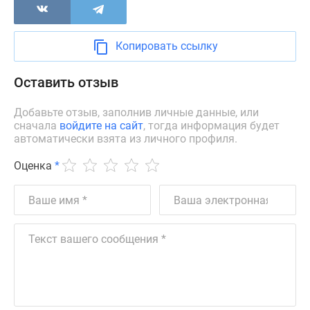
застройщиком
Rutube
Поиск
Копировать ссылку
дома
в
Оставить отзыв
Москве
Программа
Добавьте отзыв, заполнив личные данные, или
реновации
сначала
войдите на сайт
, тогда информация будет
в
автоматически взята из личного профиля.
Москве
Оценка
*
Новостройки
премиум-
класса
Новостройки
бизнес-
класса
Рассрочка
Траншевая
ипотека