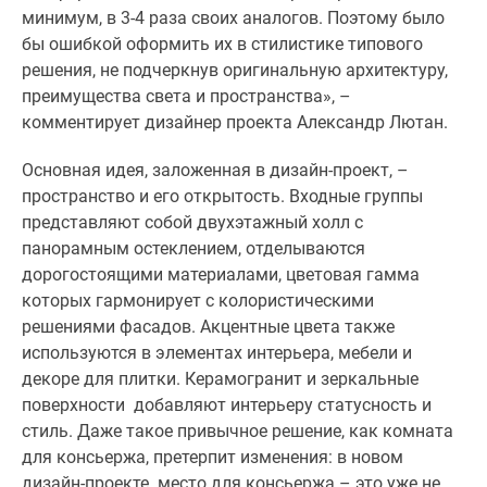
1-
минимум, в 3-4 раза своих аналогов. Поэтому было
комнатные
бы ошибкой оформить их в стилистике типового
2-
решения, не подчеркнув оригинальную архитектуру,
комнатные
преимущества света и пространства», –
3-
комментирует дизайнер проекта Александр Лютан.
комнатные
Квартиры
Основная идея, заложенная в дизайн-проект, –
на
пространство и его открытость. Входные группы
карте
представляют собой двухэтажный холл с
Ипотечный
панорамным остеклением, отделываются
калькулятор
дорогостоящими материалами, цветовая гамма
Семейная
которых гармонирует с колористическими
ипотека
решениями фасадов. Акцентные цвета также
Военная
используются в элементах интерьера, мебели и
ипотека
декоре для плитки. Керамогранит и зеркальные
Банки
поверхности добавляют интерьеру статусность и
и
стиль. Даже такое привычное решение, как комната
программы
для консьержа, претерпит изменения: в новом
Медиа
дизайн-проекте место для консьержа – это уже не