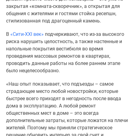
Новости
закрытая «комната-скворечник», а открытая для
недвижимости
общения с жителями и гостями стойка ресепшн,
Мнение
стилизованная под драгоценный камень.
эксперта
Аналитика
В
«Сити-XXI век»
подчеркивают, что из-за высокого
рынка
риска нарушить целостность, а также настенные и
Покупателю
напольные покрытия вестибюля во время
Экспертиза
проведения массовых ремонтов в квартирах,
новостроек
проводить данные работы на более раннем этапе
Эксперты
было нецелесообразно.
и
«Наш опыт показывает, что подъезды – самое
авторы
страдающее место любой новостройки, которые
О
быстрее всего приходят в негодность после ввода
проекте
дома в эксплуатацию. А любой ремонт
Контакты
общественных мест в доме – это всегда
Реклама
дополнительные затраты, которые ложатся на плечи
на
жителей. Поэтому мы приняли стратегическое
сайте
решение обновить интерьер за свой счет и
Vk