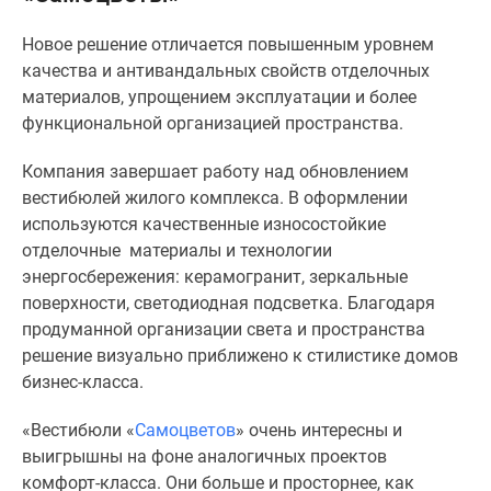
Специальные
Новое решение отличается повышенным уровнем
предложения
качества и антивандальных свойств отделочных
Коммерческие
материалов, упрощением эксплуатации и более
помещения
функциональной организацией пространства.
Продавцы
и
Компания завершает работу над обновлением
застройщики
вестибюлей жилого комплекса. В оформлении
Панорамы
используются качественные износостойкие
новостроек
отделочные материалы и технологии
Видеообзор
энергосбережения: керамогранит, зеркальные
новостроек
поверхности, светодиодная подсветка. Благодаря
Экспертиза
продуманной организации света и пространства
новостроек
решение визуально приближено к стилистике домов
Экология
бизнес-класса.
Москвы
и
«Вестибюли «
Самоцветов
» очень интересны и
Подмосковья
выигрышны на фоне аналогичных проектов
Студии
комфорт-класса. Они больше и просторнее, как