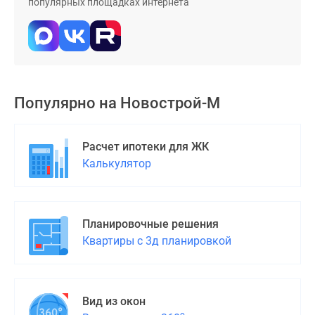
популярных площадках интернета
поселки
у
водоема
Коттеджные
поселки
в
Популярно на
Новострой-М
ипотеку
Бизнес-
Расчет ипотеки для ЖК
центры
Калькулятор
Коттеджи
Скидки
и
акции
Планировочные решения
Макс
Квартиры с 3д планировкой
Вид из окон