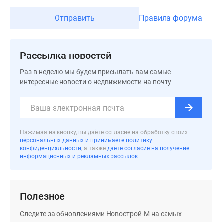
Дома
Отправить
Правила форума
и
коттеджи
Коттеджные
Рассылка новостей
поселки
в
Раз в неделю мы будем присылать вам самые
Новой
интересные новости о недвижимости на почту
Москве
Готовые
коттеджные
поселки
Нажимая на кнопку, вы даёте согласие на обработку своих
Строящиеся
персональных данных и принимаете политику
конфиденциальности
, а также
даёте согласие на получение
коттеджные
информационных и рекламных рассылок
поселки
Коттеджные
поселки
Полезное
в
лесу
Следите за обновлениями Новострой-М на самых
Коттеджные