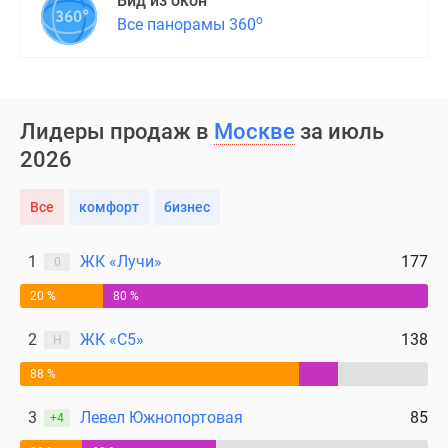
Вид из окон
поселки
о
Все панорамы 360
у
водоема
Коттеджные
поселки
Лидеры продаж в
Москве
за июль
в
2026
ипотеку
Бизнес-
Все
комфорт
бизнес
центры
Коттеджи
1
ЖК «Лучи»
177
Скидки
0
и
20 %
80 %
акции
Макс
2
ЖК «С5»
138
Н
88 %
3
Левел Южнопортовая
85
+4