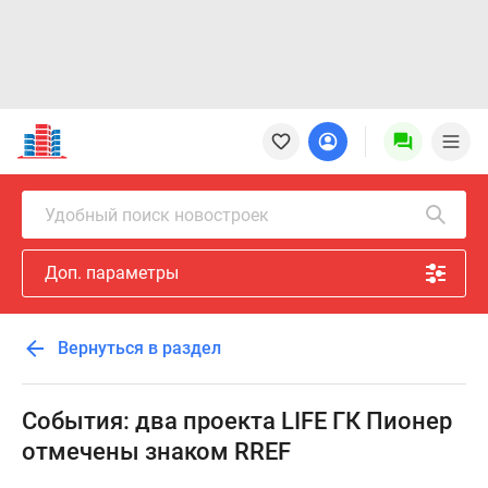
Новостройки
Квартиры
Ипотека
Новостройки
Удобный поиск новостроек
Москвы
Новостройки
Доп. параметры
Подмосковья
Новостройки
Новой
Вернуться в раздел
Москвы
Готовые
новостройки
События: два проекта LIFE ГК Пионер
Новостройки
отмечены знаком RREF
на
карте