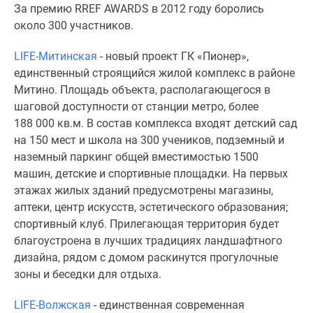
1-
За премию RREF AWARDS в 2012 году боролись
комнатные
около 300 участников.
2-
комнатные
LIFE-Митинская
- новый проект ГК «Пионер»,
3-
единственный строящийся жилой комплекс в районе
комнатные
Митино. Площадь объекта, располагающегося в
Квартиры
шаговой доступности от станции метро, более
на
188 000 кв.м. В состав комплекса входят детский сад
карте
на 150 мест и школа на 300 учеников, подземный и
Ипотечный
наземный паркинг общей вместимостью 1500
калькулятор
машин, детские и спортивные площадки. На первых
Семейная
этажах жилых зданий предусмотрены магазины,
ипотека
аптеки, центр искусств, эстетического образования;
Военная
спортивный клуб. Прилегающая территория будет
ипотека
благоустроена в лучших традициях ландшафтного
Банки
дизайна, рядом с домом раскинутся прогулочные
и
зоны и беседки для отдыха.
программы
LIFE-Волжская
- единственная современная
Медиа