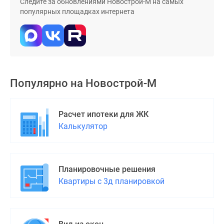
Следите за обновлениями Новострой-М на самых
Дома
популярных площадках интернета
и
коттеджи
Коттеджные
поселки
в
Новой
Популярно на
Новострой-М
Москве
Готовые
Расчет ипотеки для ЖК
коттеджные
Калькулятор
поселки
Строящиеся
коттеджные
поселки
Планировочные решения
Коттеджные
Квартиры с 3д планировкой
поселки
в
лесу
Коттеджные