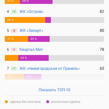
32 %
68 %
4
ЖК «Остров»
82
+5
88 %
5
ЖК «Зиларт»
80
-3
51 %
49 %
6
Квартал Мит
78
-1
69 %
7
ЖК «Нижегородская от Гранель»
65
+7
52 %
48 %
Показать ТОП-10
сделки без ипотеки
ипотечные сделки