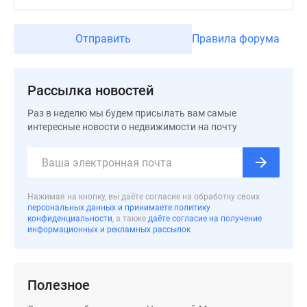
застройщиком
Rutube
Поиск
Отправить
Правила форума
дома
в
Москве
Рассылка новостей
Программа
Раз в неделю мы будем присылать вам самые
реновации
интересные новости о недвижимости на почту
в
Москве
Новостройки
премиум-
Нажимая на кнопку, вы даёте согласие на обработку своих
класса
персональных данных и принимаете политику
Новостройки
конфиденциальности
, а также
даёте согласие на получение
информационных и рекламных рассылок
бизнес-
класса
Рассрочка
Полезное
Траншевая
ипотека