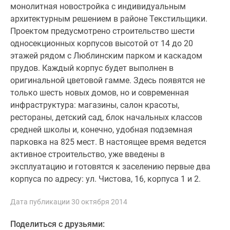
монолитная новостройка с индивидуальным
Новости
архитектурным решением в районе Текстильщики.
недвижимости
Проектом предусмотрено строительство шести
Мнение
односекционных корпусов высотой от 14 до 20
эксперта
этажей рядом с Люблинским парком и каскадом
Аналитика
прудов. Каждый корпус будет выполнен в
рынка
оригинальной цветовой гамме. Здесь появятся не
Покупателю
только шесть новых домов, но и современная
Экспертиза
инфраструктура: магазины, салон красоты,
новостроек
рестораны, детский сад, блок начальных классов
Эксперты
средней школы и, конечно, удобная подземная
и
парковка на 825 мест. В настоящее время ведется
авторы
активное строительство, уже введены в
О
эксплуатацию и готовятся к заселению первые два
проекте
корпуса по адресу: ул. Чистова, 16, корпуса 1 и 2.
Контакты
Реклама
Дата публикации 30 октября 2014
на
сайте
Поделиться с друзьями:
Vk