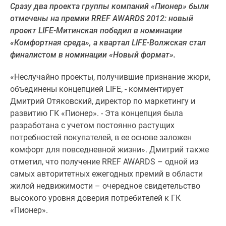
Сразу два проекта группы компаний «Пионер» были
Специальные
отмечены на премии RREF AWARDS 2012: новый
предложения
проект LIFE-Митинская победил в номинации
Коммерческие
«Комфортная среда», а квартал LIFE-Волжская стал
помещения
финалистом в номинации «Новый формат».
Продавцы
и
«Неслучайно проекты, получившие признание жюри,
застройщики
объединены концепцией LIFE, - комментирует
Панорамы
Дмитрий Отяковский, директор по маркетингу и
новостроек
развитию ГК «Пионер». - Эта концепция была
Видеообзор
разработана с учетом постоянно растущих
новостроек
потребностей покупателей, в ее основе заложен
Экспертиза
комфорт для повседневной жизни». Дмитрий также
новостроек
отметил, что получение RREF AWARDS – одной из
Экология
самых авторитетных ежегодных премий в области
Москвы
жилой недвижимости – очередное свидетельство
и
высокого уровня доверия потребителей к ГК
Подмосковья
«Пионер».
Студии