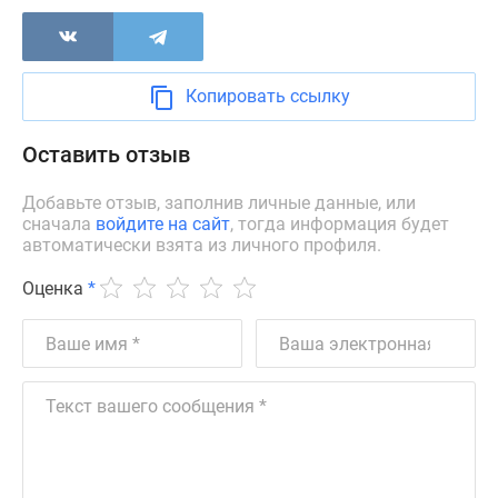
Дзен
Машино-
места
Копировать ссылку
Апартаменты
#траншевая
Оставить отзыв
ипотека
#рассрочка
Добавьте отзыв, заполнив личные данные, или
ИТ-
сначала
войдите на сайт
, тогда информация будет
ипотека
автоматически взята из личного профиля.
Квартиры
Оценка
*
со
скидками
до
41%
Видео
360°
новостроек
Субсидированная