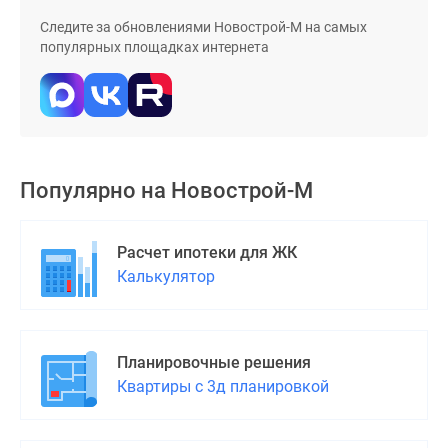
Дома
Следите за обновлениями Новострой-М на самых
и
популярных площадках интернета
коттеджи
Коттеджные
поселки
в
Новой
Москве
Популярно на
Новострой-М
Готовые
коттеджные
Расчет ипотеки для ЖК
поселки
Калькулятор
Строящиеся
коттеджные
поселки
Коттеджные
Планировочные решения
поселки
Квартиры с 3д планировкой
в
лесу
Коттеджные