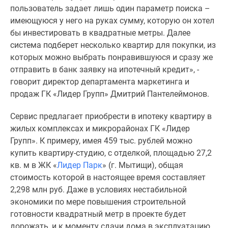
1-
пользователь задает лишь один параметр поиска –
комнатные
имеющуюся у него на руках сумму, которую он хотел
2-
бы инвестировать в квадратные метры. Далее
комнатные
система подберет несколько квартир для покупки, из
3-
которых можно выбрать понравившуюся и сразу же
комнатные
отправить в банк заявку на ипотечный кредит», -
Квартиры
говорит директор департамента маркетинга и
на
продаж ГК «Лидер Групп» Дмитрий Пантелеймонов.
карте
Ипотечный
Сервис предлагает приобрести в ипотеку квартиру в
калькулятор
жилых комплексах и микрорайонах ГК «Лидер
Семейная
Групп». К примеру, имея 459 тыс. рублей можно
ипотека
купить квартиру-студию, с отделкой, площадью 27,2
Военная
кв. м в ЖК «
Лидер Парк
» (г. Мытищи), общая
ипотека
стоимость которой в настоящее время составляет
Банки
2,298 млн руб. Даже в условиях нестабильной
и
экономики по мере повышения строительной
программы
готовности квадратный метр в проекте будет
Медиа
дорожать, и к моменту сдачи дома в эксплуатацию