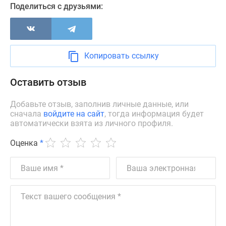
Поделиться с друзьями:
Дзен
Машино-
места
Апартаменты
Копировать ссылку
#траншевая
ипотека
Оставить отзыв
#рассрочка
ИТ-
Добавьте отзыв, заполнив личные данные, или
ипотека
сначала
войдите на сайт
, тогда информация будет
Квартиры
автоматически взята из личного профиля.
со
Оценка
*
скидками
до
41%
Видео
360°
новостроек
Субсидированная