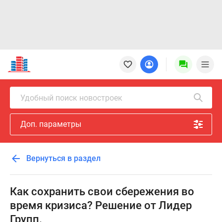
Новостройки
Квартиры
Ипотека
Новостройки
Удобный поиск новостроек
Москвы
Новостройки
Доп. параметры
Подмосковья
Новостройки
Новой
Вернуться в раздел
Москвы
Готовые
новостройки
Как сохранить свои сбережения во
Новостройки
время кризиса? Решение от Лидер
на
Групп.
карте