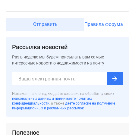
застройщиком
Rutube
Поиск
дома
Отправить
Правила форума
в
Москве
Программа
Рассылка новостей
реновации
Раз в неделю мы будем присылать вам самые
в
интересные новости о недвижимости на почту
Москве
Новостройки
премиум-
класса
Нажимая на кнопку, вы даёте согласие на обработку своих
Новостройки
персональных данных и принимаете политику
бизнес-
конфиденциальности
, а также
даёте согласие на получение
информационных и рекламных рассылок
класса
Рассрочка
Траншевая
Полезное
ипотека