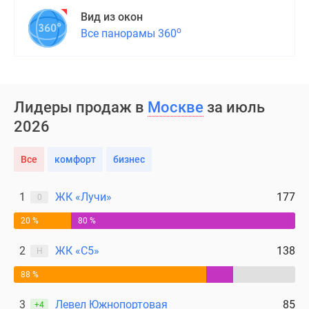
поселки
Вид из окон
у
о
Все панорамы 360
водоема
Коттеджные
поселки
в
Лидеры продаж в
Москве
за июль
ипотеку
2026
Бизнес-
центры
Все
комфорт
бизнес
Коттеджи
Скидки
1
ЖК «Лучи»
177
и
0
акции
20 %
80 %
Макс
2
ЖК «С5»
138
Н
88 %
3
Левел Южнопортовая
85
+4