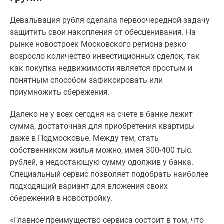
Специальные
Девальвация рубля сделала первоочередной задачу
предложения
защитить свои накопления от обесценивания. На
Коммерческие
рынке новостроек Московского региона резко
помещения
возросло количество инвестиционных сделок, так
Продавцы
как покупка недвижимости является простым и
и
понятным способом зафиксировать или
застройщики
приумножить сбережения.
Панорамы
новостроек
Далеко не у всех сегодня на счете в банке лежит
Видеообзор
сумма, достаточная для приобретения квартиры
новостроек
даже в Подмосковье. Между тем, стать
Экспертиза
собственником жилья можно, имея 300-400 тыс.
новостроек
рублей, а недостающую сумму одолжив у банка.
Экология
Специальный сервис позволяет подобрать наиболее
Москвы
подходящий вариант для вложения своих
и
сбережений в новостройку.
Подмосковья
Студии
«Главное преимущество сервиса состоит в том, что