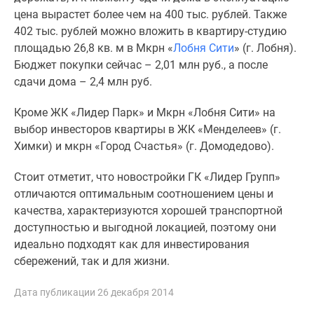
Новости
цена вырастет более чем на 400 тыс. рублей. Также
недвижимости
402 тыс. рублей можно вложить в квартиру-студию
Мнение
площадью 26,8 кв. м в Мкрн «
Лобня Сити
» (г. Лобня).
эксперта
Бюджет покупки сейчас – 2,01 млн руб., а после
Аналитика
сдачи дома – 2,4 млн руб.
рынка
Покупателю
Кроме ЖК «Лидер Парк» и Мкрн «Лобня Сити» на
Экспертиза
выбор инвесторов квартиры в ЖК «Менделеев» (г.
новостроек
Химки) и мкрн «Город Счастья» (г. Домодедово).
Эксперты
Стоит отметит, что новостройки ГК «Лидер Групп»
и
отличаются оптимальным соотношением цены и
авторы
качества, характеризуются хорошей транспортной
О
доступностью и выгодной локацией, поэтому они
проекте
идеально подходят как для инвестирования
Контакты
сбережений, так и для жизни.
Реклама
на
Дата публикации 26 декабря 2014
сайте
Vk