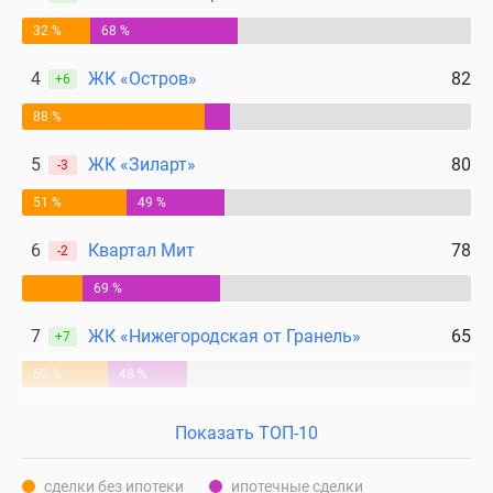
32 %
68 %
4
ЖК «Остров»
82
+6
88 %
5
ЖК «Зиларт»
80
-3
51 %
49 %
6
Квартал Мит
78
-2
69 %
7
ЖК «Нижегородская от Гранель»
65
+7
52 %
48 %
Показать ТОП-10
сделки без ипотеки
ипотечные сделки