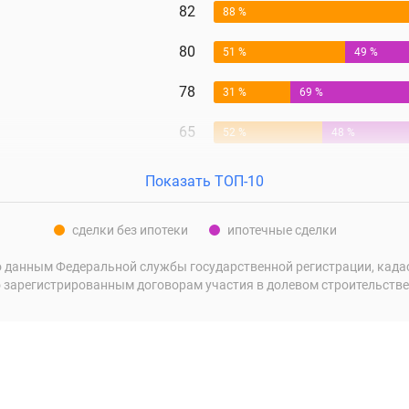
82
88 %
80
51 %
49 %
78
31 %
69 %
65
52 %
48 %
Показать ТОП-10
сделки без ипотеки
ипотечные сделки
 данным Федеральной службы государственной регистрации, кадаст
 зарегистрированным договорам участия в долевом строительстве