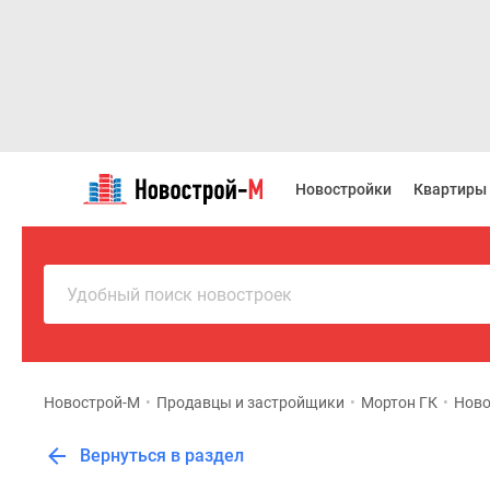
Новостройки
Квартиры
Новостройки
Квартиры
Ипотека
Новостройки
Москвы
Новостройки
Подмосковья
Удобный поиск новостроек
Новостройки
Новой
Москвы
Готовые
новостройки
Новострой-М
•
Продавцы и застройщики
•
Мортон ГК
•
Ново
Новостройки
на
Вернуться в раздел
карте