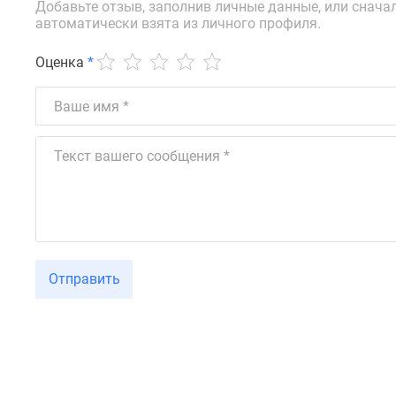
новостроек
Добавьте отзыв, заполнив личные данные, или снача
Эксперты
автоматически взята из личного профиля.
и
авторы
Оценка
*
О
проекте
Контакты
Реклама
на
сайте
Vk
Дзен
Машино-
места
Апартаменты
#траншевая
Отправить
ипотека
#рассрочка
ИТ-
ипотека
Квартиры
со
скидками