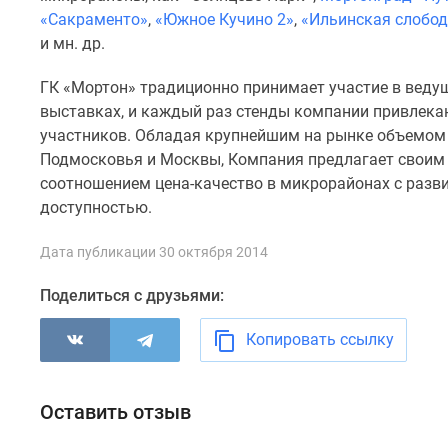
комнатные
«Сакраменто»
,
«Южное Кучино 2»
,
«Ильинская слобод
Квартиры
и мн. др.
на
карте
ГК «Мортон» традиционно принимает участие в веду
Ипотечный
выставках, и каждый раз стенды компании привлека
калькулятор
Семейная
участников. Обладая крупнейшим на рынке объемом
ипотека
Подмосковья и Москвы, Компания предлагает своим
Военная
соотношением цена-качество в микрорайонах с разв
ипотека
доступностью.
Банки
и
программы
Дата публикации 30 октября 2014
Медиа
Новости
Поделиться с друзьями:
недвижимости
Мнение
Копировать ссылку
эксперта
Аналитика
рынка
Оставить отзыв
Покупателю
Экспертиза