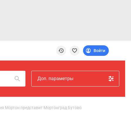
Войти
Доп. параметры
ия Мортон представит Мортонград Бутово