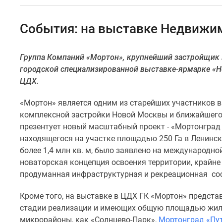
Специальные
предложения
Коммерческие
События: на выставке Недвижи
помещения
Продавцы
и
Группа Компаний «Мортон», крупнейший застройщик 
застройщики
городской специализированной выставке-ярмарке «Не
Панорамы
новостроек
ЦДХ.
Видеообзор
новостроек
«Мортон» является одним из старейших участников в
Экспертиза
комплексной застройки Новой Москвы и ближайшего 
новостроек
презентует новый масштабный проект - «Мортонград 
Экология
находящегося на участке площадью 250 Га в Ленин
Москвы
и
более 1,4 млн кв. м, было заявлено на международно
Подмосковья
новаторская концепция освоения территории, крайне
Студии
продуманная инфраструктурная и рекреационная со
1-
комнатные
Кроме того, на выставке в ЦДХ ГК «Мортон» предста
2-
стадии реализации и имеющих общую площадью жилья
комнатные
3-
микрорайоны, как «Солнцево-Парк»,
Мортонград «Пу