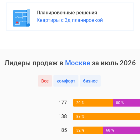
Планировочные решения
Квартиры с 3д планировкой
Лидеры продаж в
Москве
за июль 2026
Все
комфорт
бизнес
177
20 %
80 %
138
88 %
85
32 %
68 %