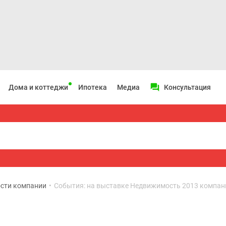
Дома и коттеджи
Ипотека
Медиа
Консультация
сти компании
•
События: на выставке Недвижимость 2013 компан