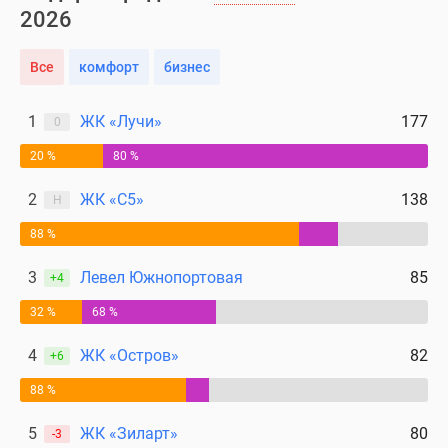
Дома
2026
и
коттеджи
Все
комфорт
бизнес
Коттеджные
поселки
1
ЖК «Лучи»
177
0
в
Новой
20 %
80 %
Москве
2
ЖК «С5»
138
Н
Готовые
коттеджные
88 %
поселки
3
Левел Южнопортовая
85
Строящиеся
+4
коттеджные
32 %
68 %
поселки
Коттеджные
4
ЖК «Остров»
82
+6
поселки
88 %
в
лесу
5
ЖК «Зиларт»
80
-3
Коттеджные