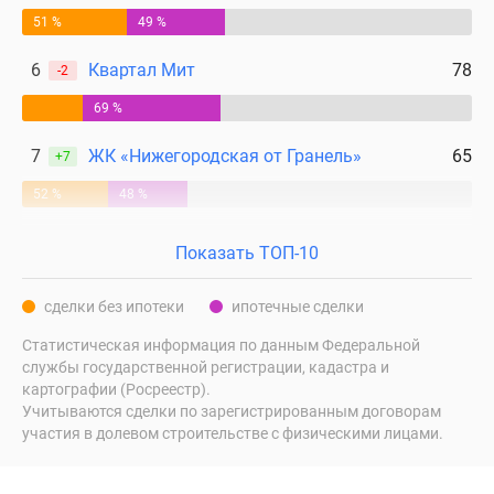
поселки
51 %
49 %
у
6
Квартал Мит
78
-2
водоема
Коттеджные
69 %
поселки
7
ЖК «Нижегородская от Гранель»
65
в
+7
ипотеку
52 %
48 %
Бизнес-
центры
Показать ТОП-10
Коттеджи
Скидки
сделки без ипотеки
ипотечные сделки
и
акции
Статистическая информация по данным Федеральной
Макс
службы государственной регистрации, кадастра и
картографии (Росреестр).
Учитываются сделки по зарегистрированным договорам
участия в долевом строительстве с физическими лицами.