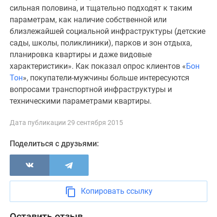
1-
сильная половина, и тщательно подходят к таким
комнатные
параметрам, как наличие собственной или
2-
близлежайшей социальной инфраструктуры (детские
комнатные
сады, школы, поликлиники), парков и зон отдыха,
3-
планировка квартиры и даже видовые
комнатные
характеристики». Как показал опрос клиентов «
Бон
Квартиры
Тон
», покупатели-мужчины больше интересуются
на
вопросами транспортной инфраструктуры и
карте
техническими параметрами квартиры.
Ипотечный
калькулятор
Дата публикации 29 сентября 2015
Семейная
ипотека
Поделиться с друзьями:
Военная
ипотека
Банки
и
Копировать ссылку
программы
Медиа
Оставить отзыв