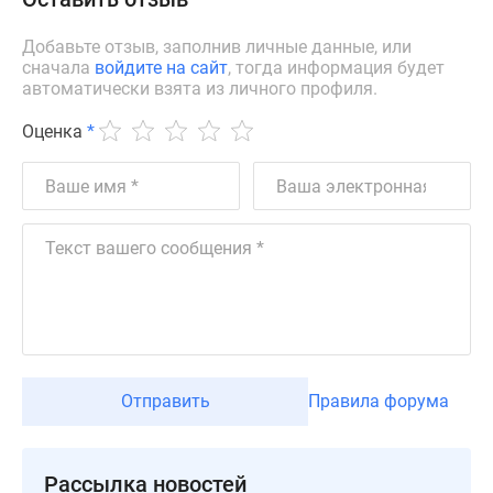
Новости
недвижимости
Добавьте отзыв, заполнив личные данные, или
сначала
войдите на сайт
, тогда информация будет
Мнение
автоматически взята из личного профиля.
эксперта
Аналитика
Оценка
*
рынка
Покупателю
Экспертиза
новостроек
Эксперты
и
авторы
О
проекте
Контакты
Отправить
Правила форума
Реклама
на
сайте
Рассылка новостей
Vk