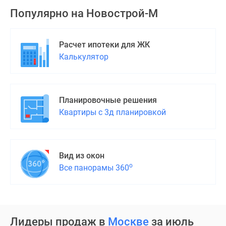
застройщиком
Популярно на
Новострой-М
Rutube
Поиск
дома
Расчет ипотеки для ЖК
в
Калькулятор
Москве
Программа
реновации
в
Планировочные решения
Москве
Квартиры с 3д планировкой
Новостройки
премиум-
класса
Вид из окон
Новостройки
о
Все панорамы 360
бизнес-
класса
Рассрочка
Траншевая
Лидеры продаж в
Москве
за июль
ипотека