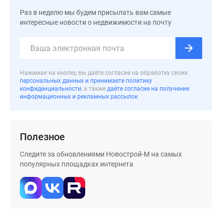
Дзен
Раз в неделю мы будем присылать вам самые
Машино-
интересные новости о недвижимости на почту
места
Апартаменты
#траншевая
ипотека
Нажимая на кнопку, вы даёте согласие на обработку своих
персональных данных и принимаете политику
#рассрочка
конфиденциальности
, а также
даёте согласие на получение
ИТ-
информационных и рекламных рассылок
ипотека
Квартиры
со
Полезное
скидками
до
Следите за обновлениями Новострой-М на самых
популярных площадках интернета
41%
Видео
360°
новостроек
Субсидированная