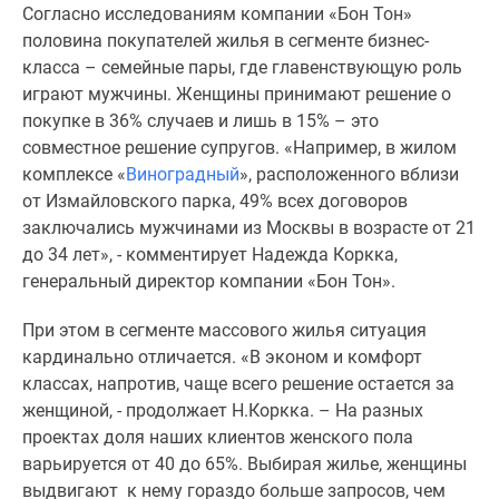
Согласно исследованиям компании «Бон Тон»
Специальные
половина покупателей жилья в сегменте бизнес-
предложения
класса – семейные пары, где главенствующую роль
Коммерческие
играют мужчины. Женщины принимают решение о
помещения
покупке в 36% случаев и лишь в 15% – это
Продавцы
совместное решение супругов. «Например, в жилом
и
комплексе «
Виноградный
», расположенного вблизи
застройщики
от Измайловского парка, 49% всех договоров
Панорамы
заключались мужчинами из Москвы в возрасте от 21
новостроек
до 34 лет», - комментирует Надежда Коркка,
Видеообзор
генеральный директор компании «Бон Тон».
новостроек
Экспертиза
При этом в сегменте массового жилья ситуация
новостроек
кардинально отличается. «В эконом и комфорт
Экология
классах, напротив, чаще всего решение остается за
Москвы
женщиной, - продолжает Н.Коркка. – На разных
и
проектах доля наших клиентов женского пола
Подмосковья
варьируется от 40 до 65%. Выбирая жилье, женщины
Студии
выдвигают к нему гораздо больше запросов, чем