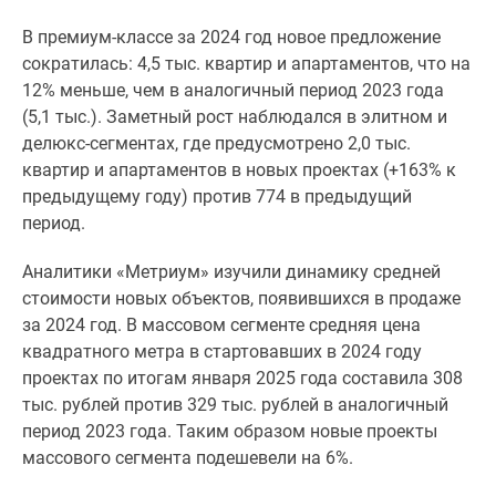
поселки
В премиум-классе за 2024 год новое предложение
у
сократилась: 4,5 тыс. квартир и апартаментов, что на
водоема
12% меньше, чем в аналогичный период 2023 года
Коттеджные
(5,1 тыс.). Заметный рост наблюдался в элитном и
поселки
делюкс-сегментах, где предусмотрено 2,0 тыс.
в
квартир и апартаментов в новых проектах (+163% к
ипотеку
предыдущему году) против 774 в предыдущий
Бизнес-
период.
центры
Коттеджи
Аналитики «Метриум» изучили динамику средней
Скидки
стоимости новых объектов, появившихся в продаже
и
за 2024 год. В массовом сегменте средняя цена
акции
квадратного метра в стартовавших в 2024 году
Макс
проектах по итогам января 2025 года составила 308
тыс. рублей против 329 тыс. рублей в аналогичный
период 2023 года. Таким образом новые проекты
массового сегмента подешевели на 6%.