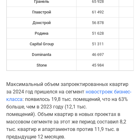
Гранель
65 928
Дома
и
Главстрой
61 492
коттеджи
Донстрой
56 878
Коттеджные
Родина
51 628
поселки
в
Capital Group
51 311
Новой
Dominanta
46 697
Москве
Готовые
Stone
45 984
коттеджные
поселки
Максимальный объем запроектированных квартир
Строящиеся
за 2024 год пришелся на сегмент
новостроек бизнес-
коттеджные
класса
: появилось 19,8 тыс. помещений, что на 63%
поселки
больше, чем в 2023 году (12,1 тыс.
Коттеджные
помещений). Объем квартир в новых проектах в
поселки
массовом сегменте за этот же период составил 8,2
в
тыс. квартир и апартаментов против 11,9 тыс. в
лесу
предыдущие 12 месяцев.
Коттеджные