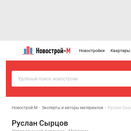
Новостройки
Квартиры
Новостройки
Квартиры
Ипотека
Новостройки
Москвы
Новостройки
Подмосковья
Удобный поиск новостроек
Новостройки
Новой
Москвы
Готовые
новостройки
Новострой-М
•
Эксперты и авторы материалов
•
Руслан Сыр
Новостройки
на
Руслан Сырцов
карте