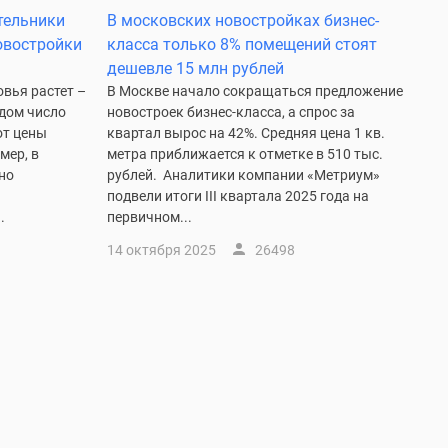
тельники
В московских новостройках бизнес-
овостройки
класса только 8% помещений стоят
дешевле 15 млн рублей
вья растет –
В Москве начало сокращаться предложение
дом число
новостроек бизнес-класса, а спрос за
от цены
квартал вырос на 42%. Средняя цена 1 кв.
мер, в
метра приближается к отметке в 510 тыс.
но
рублей. Аналитики компании «Метриум»
и
подвели итоги III квартала 2025 года на
.
первичном...
14 октября 2025
26498