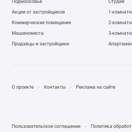
поселки
Подмосковье
Студии
у
Акции от застройщиков
1-комнат
водоема
Коттеджные
Коммерческие помещения
2-комнат
поселки
в
Машиноместа
3-комнат
ипотеку
Бизнес-
Продавцы и застройщики
Апартаме
центры
Коттеджи
Скидки
и
акции
Макс
О проекте
Контакты
Реклама на сайте
Пользовательское соглашение
Политика обработ