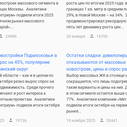
востроек массового сегмента в
роста цен по итогам 2025 года: 
ицах Москвы. Аналитики
границах 1 кв. метр в среднем 
етриум» подвели итоги 2025
29%, в Новой Москве – на 34%. 
вичном рынке массового
продемонстрировал рекордную 
арой»...
пять лет динамику роста цен...
24986
20 января
16706
овостройки Подмосковья в
Остатки сладки: девелопер
рос на 45%, популярнее
отказываются от массовых
нинский округ
новостроек, цены и спрос р
 области – как и в целом по
Выбор массовых ЖК в столице 
октябре резко вырос спрос на
сокращается, что лишь подогре
едвижимость. Среди прочего
такие варианты и цены на них. 
ечают и рост интереса к
в этом сегменте остается выше 
етным проектам. Аналитики
77%. Аналитики компании «Ме
етриум» подвели итоги октября
подвели итоги октября на перв
рынке...
025
19136
19 ноября 2025
20441