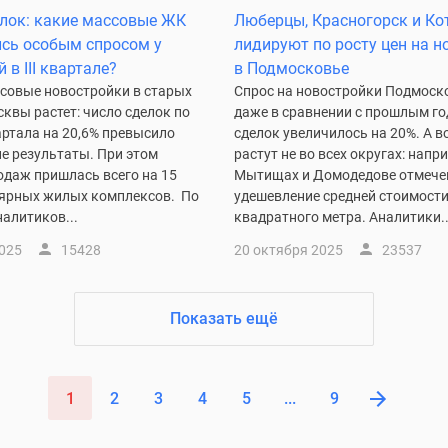
лок: какие массовые ЖК
Люберцы, Красногорск и Ко
сь особым спросом у
лидируют по росту цен на н
 в III квартале?
в Подмосковье
ссовые новостройки в старых
Спрос на новостройки Подмоско
квы растет: число сделок по
даже в сравнении с прошлым го
вартала на 20,6% превысило
сделок увеличилось на 20%. А в
е результаты. При этом
растут не во всех округах: напри
одаж пришлась всего на 15
Мытищах и Домодедове отмече
ярных жилых комплексов. По
удешевление средней стоимост
алитиков...
квадратного метра. Аналитики..
2025
15428
20 октября 2025
23537
Показать ещё
1
2
3
4
5
...
9