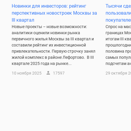
до
Новинки для инвесторов: рейтинг
Тысячи сде
41%
перспективных новостроек Москвы за
пользовали
Видео
III квартал
покупателей
360°
Новые проекты – новые возможности:
Спрос на ма
новостроек
аналитики оценили новинки рынка
границах Мос
Субсидированная
первичного жилья Москвы за III квартал и
итогам III к
застройщиком
составили рейтинг их инвестиционной
прошлогодни
Rutube
привлекательности. Первую строчку занял
половина пр
Поиск
дома
жилой комплекс в районе Лефортово. В III
самых попул
в
квартале 2025 года на рынке...
подсчетам ан
Москве
10 ноября 2025
17597
29 октября 
Программа
реновации
в
Москве
Новостройки
премиум-
класса
Новостройки
бизнес-
класса