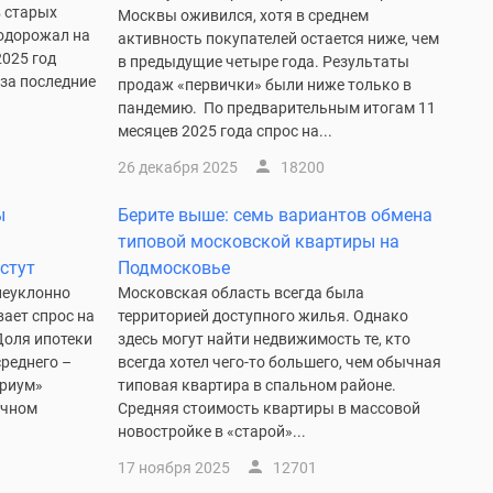
в старых
Москвы оживился, хотя в среднем
подорожал на
активность покупателей остается ниже, чем
2025 год
в предыдущие четыре года. Результаты
за последние
продаж «первички» были ниже только в
пандемию. По предварительным итогам 11
месяцев 2025 года спрос на...
26 декабря 2025
18200
ы
Берите выше: семь вариантов обмена
типовой московской квартиры на
астут
Подмосковье
неуклонно
Московская область всегда была
вает спрос на
территорией доступного жилья. Однако
Доля ипотеки
здесь могут найти недвижимость те, кто
среднего –
всегда хотел чего-то большего, чем обычная
триум»
типовая квартира в спальном районе.
ичном
Средняя стоимость квартиры в массовой
новостройке в «старой»...
17 ноября 2025
12701