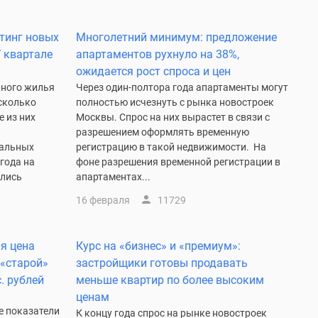
йтинг новых
Многолетний минимум: предложение
V квартале
апартаментов рухнуло на 38%,
ожидается рост спроса и цен
чного жилья
Через один-полтора года апартаменты могут
сколько
полностью исчезнуть с рынка новостроек
 из них
Москвы. Спрос на них вырастет в связи с
разрешением оформлять временную
иальных
регистрацию в такой недвижимости. На
 года на
фоне разрешения временной регистрации в
ались
апартаментах...
16 февраля
11729
я цена
Курс на «бизнес» и «премиум»:
 «старой»
застройщики готовы продавать
. рублей
меньше квартир по более высоким
ценам
 показатели
К концу года спрос на рынке новостроек