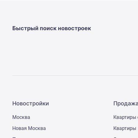
Рассрочка
Траншевая
ипотека
Дома
и
Быстрый поиск новостроек
коттеджи
Коттеджные
поселки
в
Новой
Москве
Готовые
коттеджные
поселки
Строящиеся
коттеджные
поселки
Новостройки
Продажа
Коттеджные
поселки
Москва
Квартиры 
в
лесу
Новая Москва
Квартиры
Коттеджные