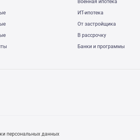
Военная ипотека
ные
ИТ-ипотека
ные
От застройщика
ные
В рассрочку
нты
Банки и программы
ки персональных данных