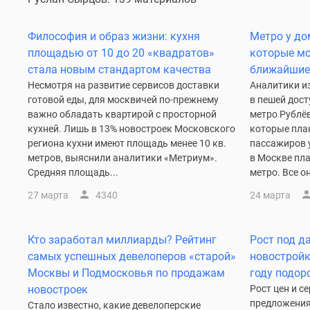
комнатные
Квартиры
Философия и образ жизни: кухня
Метро у до
на
карте
площадью от 10 до 20 «квадратов»
которые мо
Ипотечный
стала новым стандартом качества
ближайшие
калькулятор
Несмотря на развитие сервисов доставки
Аналитики и
Семейная
готовой еды, для москвичей по-прежнему
в пешей дост
ипотека
важно обладать квартирой с просторной
метро Рублё
Военная
кухней. Лишь в 13% новостроек Московского
которые пла
ипотека
региона кухни имеют площадь менее 10 кв.
пассажиров у
Банки
метров, выяснили аналитики «Метриум».
в Москве пл
и
Средняя площадь...
метро. Все он
программы
Медиа
27 марта
4340
24 марта
Новости
недвижимости
Мнение
Кто заработал миллиарды? Рейтинг
Рост под д
эксперта
самых успешных девелоперов «старой»
новостройк
Аналитика
рынка
Москвы и Подмосковья по продажам
году подор
Покупателю
новостроек
Рост цен и с
Экспертиза
предложения
Стало известно, какие девелоперские