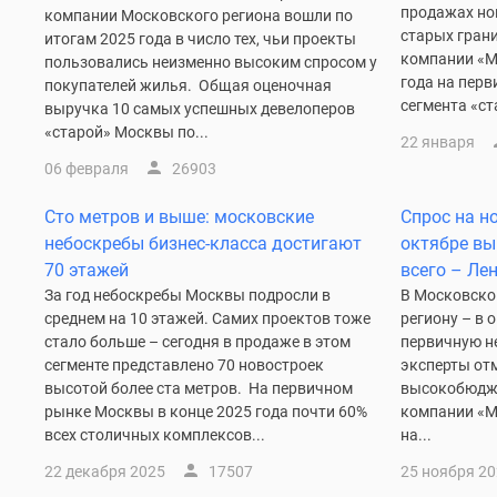
новостроек
продажах но
компании Московского региона вошли по
Эксперты
старых гран
итогам 2025 года в число тех, чьи проекты
и
компании «М
пользовались неизменно высоким спросом у
авторы
года на пер
покупателей жилья. Общая оценочная
О
сегмента «ст
выручка 10 самых успешных девелоперов
проекте
«старой» Москвы по...
Контакты
22 января
Реклама
06 февраля
26903
на
сайте
Сто метров и выше: московские
Спрос на н
Vk
небоскребы бизнес-класса достигают
октябре вы
Дзен
70 этажей
всего – Ле
Машино-
места
За год небоскребы Москвы подросли в
В Московской
Апартаменты
среднем на 10 этажей. Самих проектов тоже
региону – в 
#траншевая
стало больше – сегодня в продаже в этом
первичную н
ипотека
сегменте представлено 70 новостроек
эксперты отм
#рассрочка
высотой более ста метров. На первичном
высокобюдж
ИТ-
рынке Москвы в конце 2025 года почти 60%
компании «М
ипотека
всех столичных комплексов...
на...
Квартиры
со
22 декабря 2025
17507
25 ноября 2
скидками