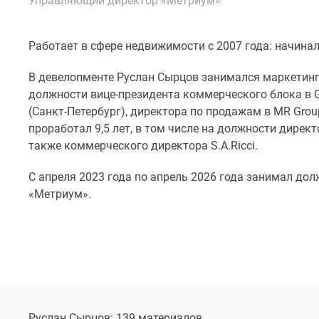
Управляющий директор «Метриум»
Специальные
предложения
Коммерческие
помещения
Работает в сфере недвижимости с 2007 года: начинал
Продавцы
и
В девелопменте Руслан Сырцов занимался маркетинг
застройщики
должности вице-президента коммерческого блока в Gl
Панорамы
(Санкт-Петербург), директора по продажам в МR Gro
новостроек
проработал 9,5 лет, в том числе на должности дире
Видеообзор
новостроек
также коммерческого директора S.A.Ricci.
Экспертиза
новостроек
С апреля 2023 года по апрель 2026 года занимал д
Экология
«Метриум».
Москвы
и
Подмосковья
Студии
1-
комнатные
2-
комнатные
3-
Руслан Сырцов: 139 материалов