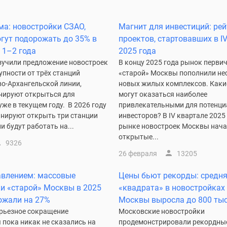
ма: новостройки СЗАО,
Магнит для инвестиций: ре
гут подорожать до 35% в
проектов, стартовавших в I
 1–2 года
2025 года
зучили предложение новостроек
В концу 2025 года рынок перви
упности от трёх станций
«старой» Москвы пополнили не
во-Архангельской линии,
новых жилых комплексов. Какие
нируют открыться для
могут оказаться наиболее
же в текущем году. В 2026 году
привлекательными для потенц
анируют открыть три станции
инвесторов? В IV квартале 2025
и будут работать на...
рынке новостроек Москвы нач
открытые...
9326
26 февраля
13205
авлением: массовые
Цены бьют рекорды: средня
и «старой» Москвы в 2025
«квадрата» в новостройках
ожали на 27%
Москвы выросла до 800 тыс
ерьезное сокращение
Московские новостройки
 пока никак не сказались на
продемонстрировали рекордные