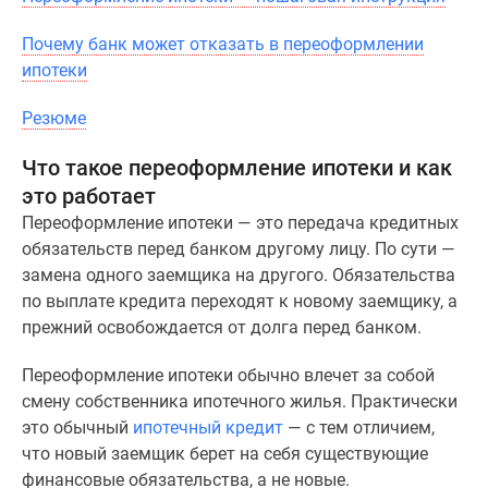
1-
комнатные
Почему банк может отказать в переоформлении
2-
ипотеки
комнатные
3-
Резюме
комнатные
Квартиры
Что такое переоформление ипотеки и как
на
это работает
карте
Переоформление ипотеки — это передача кредитных
Ипотечный
обязательств перед банком другому лицу. По сути —
калькулятор
замена одного заемщика на другого. Обязательства
Семейная
по выплате кредита переходят к новому заемщику, а
ипотека
прежний освобождается от долга перед банком.
Военная
ипотека
Переоформление ипотеки обычно влечет за собой
Банки
смену собственника ипотечного жилья. Практически
и
это обычный
ипотечный кредит
— с тем отличием,
программы
что новый заемщик берет на себя существующие
Медиа
финансовые обязательства, а не новые.