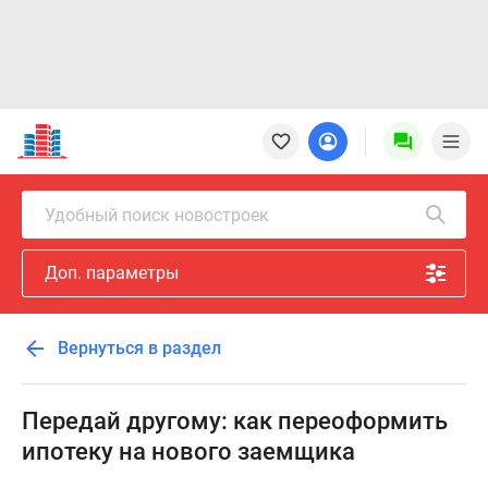
Новостройки
Квартиры
Ипотека
Новостройки
Удобный поиск новостроек
Москвы
Новостройки
Доп. параметры
Подмосковья
Новостройки
Новой
Вернуться в раздел
Москвы
Готовые
новостройки
Передай другому: как переоформить
Новостройки
ипотеку на нового заемщика
на
карте