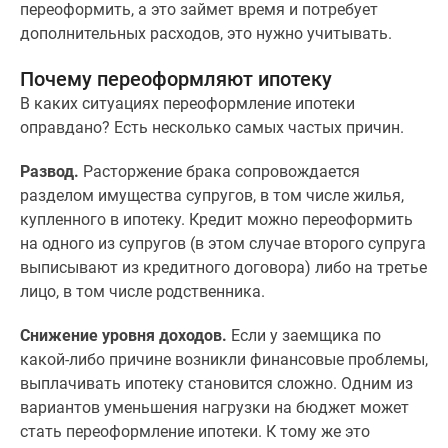
переоформить, а это займет время и потребует
Дзен
дополнительных расходов, это нужно учитывать.
Машино-
места
Почему переоформляют ипотеку
Апартаменты
В каких ситуациях переоформление ипотеки
#траншевая
оправдано? Есть несколько самых частых причин.
ипотека
#рассрочка
Развод.
Расторжение брака сопровождается
ИТ-
разделом имущества супругов, в том числе жилья,
ипотека
купленного в ипотеку. Кредит можно переоформить
Квартиры
на одного из супругов (в этом случае второго супруга
со
выписывают из кредитного договора) либо на третье
скидками
лицо, в том числе родственника.
до
41%
Снижение уровня доходов.
Если у заемщика по
Видео
какой-либо причине возникли финансовые проблемы,
360°
выплачивать ипотеку становится сложно. Одним из
новостроек
вариантов уменьшения нагрузки на бюджет может
Субсидированная
стать переоформление ипотеки. К тому же это