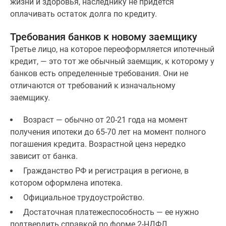
жизни и здоровья, наследнику не придется
поселки
оплачивать остаток долга по кредиту.
у
водоема
Требования банков к новому заемщику
Коттеджные
Третье лицо, на которое переоформляется ипотечный
поселки
кредит, — это тот же обычный заемщик, к которому у
в
банков есть определенные требования. Они не
ипотеку
отличаются от требований к изначальному
Бизнес-
заемщику.
центры
Возраст — обычно от 20-21 года на момент
Коттеджи
получения ипотеки до 65-70 лет на момент полного
Скидки
погашения кредита. Возрастной ценз нередко
и
зависит от банка.
акции
Макс
Гражданство РФ и регистрация в регионе, в
котором оформлена ипотека.
Официальное трудоустройство.
Достаточная платежеспособность — ее нужно
подтвердить справкой по форме 2-НДФЛ.