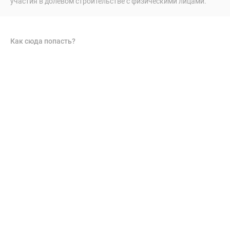
участия в долевом строительстве с физическими лицами.
Как сюда попасть?