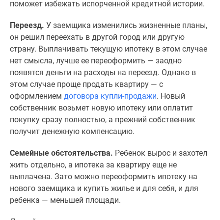
застройщиком
поможет избежать испорченной кредитной истории.
Rutube
Переезд.
У заемщика изменились жизненные планы,
Поиск
он решил переехать в другой город или другую
дома
страну. Выплачивать текущую ипотеку в этом случае
в
нет смысла, лучше ее переоформить — заодно
Москве
появятся деньги на расходы на переезд. Однако в
Программа
этом случае проще продать квартиру — с
реновации
оформлением
договора купли-продажи
. Новый
в
собственник возьмет новую ипотеку или оплатит
Москве
покупку сразу полностью, а прежний собственник
Новостройки
получит денежную компенсацию.
премиум-
класса
Семейные обстоятельства.
Ребенок вырос и захотел
Новостройки
жить отдельно, а ипотека за квартиру еще не
бизнес-
выплачена. Зато можно переоформить ипотеку на
класса
нового заемщика и купить жилье и для себя, и для
Рассрочка
ребенка — меньшей площади.
Траншевая
ипотека