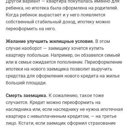
Другой вариант — квартира покупалась именно для
Дома
ребенка, но ипотека была оформлена на родителей.
и
Когда ребенок вырастает и у него появляется
коттеджи
собственный стабильный доход, ипотеку можно
Коттеджные
переоформить на него.
поселки
в
Желание улучшить жилищные условия.
В этом
Новой
случае наоборот — заемщику хочется купить
Москве
квартиру побольше. Например, он обзавелся семьей
Готовые
или в семье ожидается пополнение. Переоформление
коттеджные
ипотеки на нового заемщика позволит выручить
поселки
средства для оформления нового кредита на жилье
Строящиеся
большей площади.
коттеджные
поселки
Смерть заемщика.
К сожалению, такое тоже
Коттеджные
случается. Кредит можно переоформить на
поселки
наследника или, если наследнику не нужна ипотечная
в
квартира с невыплаченным кредитом, — на третье
лесу
лицо. Кстати, если заемщик оформил страхование
Коттеджные