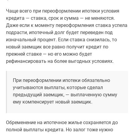
Новости
Чаще всего при переоформлении ипотеки условия
недвижимости
кредита — ставка, срок и сумма — не меняются.
Мнение
Даже если к моменту переоформления ставка успела
эксперта
подрасти, ипотечный долг будет переведен под
Аналитика
изначальный процент. Если ставка снизилась, то
рынка
новый заемщик все равно получит кредит по
Покупателю
прежней ставке — но его можно будет
Экспертиза
рефинансировать на более выгодных условиях.
новостроек
Эксперты
и
При переоформлении ипотеки обязательно
авторы
учитываются выплаты, которые сделал
О
предыдущий заемщик, — выплаченную сумму
проекте
ему компенсирует новый заемщик.
Контакты
Реклама
на
Обременение на ипотечное жилье сохраняется до
сайте
полной выплаты кредита. Но залог тоже нужно
Vk