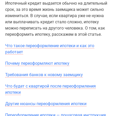
Ипотечный кредит выдается обычно на длительный
Специальные
срок, за это время жизнь заемщика может сильно
предложения
измениться. В случае, если квартира уже не нужна
Коммерческие
или выплачивать кредит стало сложно, ипотеку
помещения
можно переписать на другого человека. О том, как
Продавцы
переоформить ипотеку, расскажем в этой статье.
и
застройщики
Что такое переоформление ипотеки и как это
Панорамы
работает
новостроек
Видеообзор
Почему переоформляют ипотеку
новостроек
Экспертиза
Требования банков к новому заемщику
новостроек
Что будет с квартирой после переоформления
Экология
ипотеки
Москвы
и
Другие нюансы переоформления ипотеки
Подмосковья
Студии
Переоформление ипотеки — пошаговая инструкция