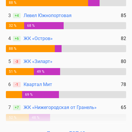
88 %
3
Левел Южнопортовая
85
+4
32 %
68 %
4
ЖК «Остров»
82
+6
88 %
5
ЖК «Зиларт»
80
-3
51 %
49 %
6
Квартал Мит
78
-1
69 %
7
ЖК «Нижегородская от Гранель»
65
+7
52 %
48 %