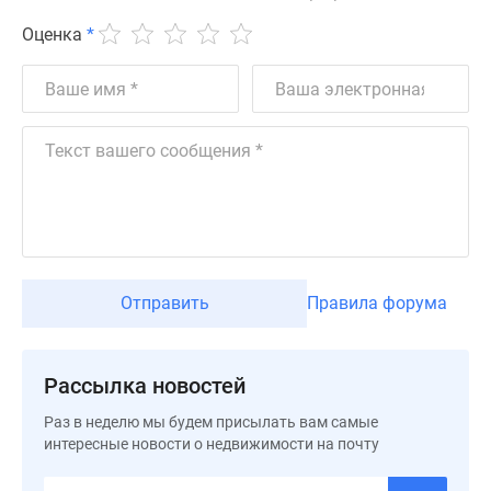
Дзен
Оценка
*
Машино-
места
Апартаменты
#траншевая
ипотека
#рассрочка
ИТ-
ипотека
Квартиры
со
Отправить
Правила форума
скидками
до
41%
Рассылка новостей
Видео
360°
Раз в неделю мы будем присылать вам самые
новостроек
интересные новости о недвижимости на почту
Субсидированная