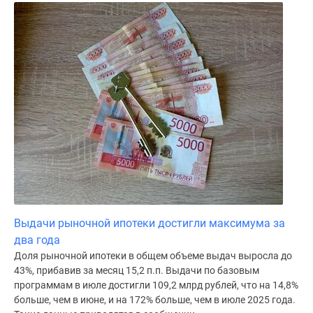
поселки
у
водоема
Коттеджные
поселки
в
ипотеку
Бизнес-
центры
Коттеджи
Скидки
и
акции
Выдачи рыночной ипотеки достигли максимума за
Макс
два года
Доля рыночной ипотеки в общем объеме выдач выросла до
43%, прибавив за месяц 15,2 п.п. Выдачи по базовым
программам в июле достигли 109,2 млрд рублей, что на 14,8%
больше, чем в июне, и на 172% больше, чем в июле 2025 года.