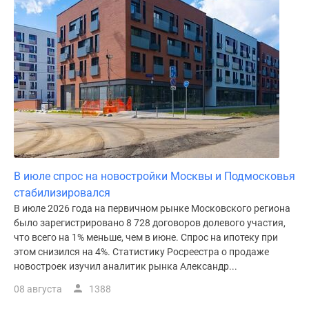
Дома
и
коттеджи
Коттеджные
поселки
в
Новой
Москве
Готовые
коттеджные
поселки
В июле спрос на новостройки Москвы и Подмосковья
Строящиеся
стабилизировался
коттеджные
В июле 2026 года на первичном рынке Московского региона
было зарегистрировано 8 728 договоров долевого участия,
поселки
что всего на 1% меньше, чем в июне. Спрос на ипотеку при
Коттеджные
этом снизился на 4%. Статистику Росреестра о продаже
поселки
новостроек изучил аналитик рынка Александр...
в
08 августа
1388
лесу
Коттеджные