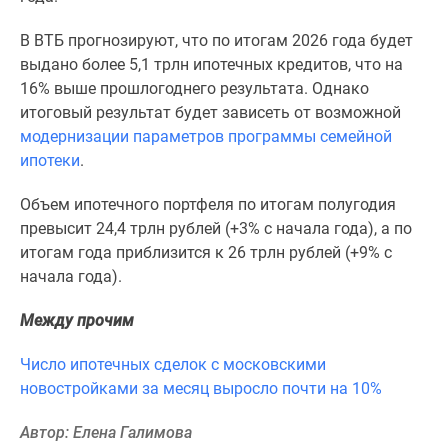
1-
комнатные
В ВТБ прогнозируют, что по итогам 2026 года будет
2-
выдано более 5,1 трлн ипотечных кредитов, что на
комнатные
16% выше прошлогоднего результата. Однако
3-
итоговый результат будет зависеть от возможной
комнатные
модернизации параметров программы семейной
Квартиры
ипотеки
.
на
карте
Объем ипотечного портфеля по итогам полугодия
Ипотечный
превысит 24,4 трлн рублей (+3% с начала года), а по
калькулятор
итогам года приблизится к 26 трлн рублей (+9% с
Семейная
начала года).
ипотека
Военная
Между прочим
ипотека
Число ипотечных сделок с московскими
Банки
новостройками за месяц выросло почти на 10%
и
программы
Автор: Елена Галимова
Медиа