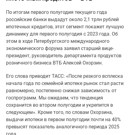
Специальные
По итогам первого полугодия текущего года
предложения
российские банки выдадут около 2,1 трлн рублей
Коммерческие
ипотечных кредитов, этот сегмент покажет лучшую
помещения
динамику для первого полугодия с 2023 года. Об
Продавцы
этом в ходе Петербургского международного
и
экономического форума заявил старший вице-
застройщики
президент, руководитель департамента продуктов
Панорамы
розничного бизнеса ВТБ Алексей Охорзин.
новостроек
Видеообзор
Его слова приводит ТАСС: «После резкого всплеска
новостроек
начала года по семейной ипотеке рынок стал расти
Экспертиза
равномерно, постепенно снижая зависимость от
новостроек
госпрограмм. Мы ожидаем, что тенденция
Экология
сохранится во втором полугодии и укрепится в
Москвы
следующем». Кроме того, по словам Охорзина,
и
выдачи ипотеки в первом полугодии почти на 40%
Подмосковья
превысят показатель аналогичного периода 2025
Студии
года.