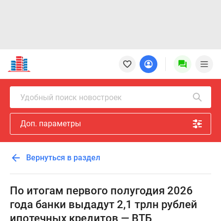
Новостройки
Квартиры
Ипотека
Новостройки
Удобный поиск новостроек
Москвы
Новостройки
Доп. параметры
Подмосковья
Новостройки
Новой
Вернуться в раздел
Москвы
Готовые
новостройки
По итогам первого полугодия 2026
Новостройки
года банки выдадут 2,1 трлн рублей
на
ипотечных кредитов — ВТБ
карте