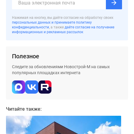
застройщиком
Rutube
Поиск
Нажимая на кнопку, вы даёте согласие на обработку своих
персональных данных и принимаете политику
дома
конфиденциальности
, а также
даёте согласие на получение
в
информационных и рекламных рассылок
Москве
Программа
реновации
Полезное
в
Москве
Следите за обновлениями Новострой-М на самых
популярных площадках интернета
Новостройки
премиум-
класса
Новостройки
бизнес-
Читайте также:
класса
Рассрочка
Траншевая
ипотека