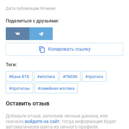
Новости
Дата публикации 04 июня
недвижимости
Мнение
Поделиться с друзьями:
эксперта
Аналитика
рынка
Покупателю
Копировать ссылку
Экспертиза
новостроек
Теги:
Эксперты
и
#Банк ВТБ
#ипотека
#ПМЭФ
#прогноз
авторы
О
#прогнозы
#семейная ипотека
проекте
Контакты
Оставить отзыв
Реклама
на
Добавьте отзыв, заполнив личные данные, или
сначала
войдите на сайт
, тогда информация будет
сайте
автоматически взята из личного профиля.
Vk