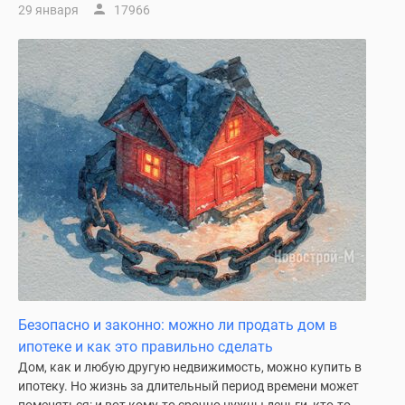
29 января
17966
поселки
у
водоема
Коттеджные
поселки
в
ипотеку
Бизнес-
центры
Коттеджи
Скидки
и
акции
Макс
Безопасно и законно: можно ли продать дом в
ипотеке и как это правильно сделать
Дом, как и любую другую недвижимость, можно купить в
ипотеку. Но жизнь за длительный период времени может