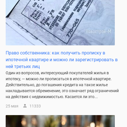
застройщиком
Rutube
Поиск
дома
в
Москве
Программа
реновации
Право собственника: как получить прописку в
в
ипотечной квартире и можно ли зарегистрировать в
Москве
ней третьих лиц
Новостройки
Один из вопросов, интересующий покупателей жилья в
премиум-
ипотеку, — можно ли прописаться в ипотечной квартире.
класса
Действительно, до погашения кредита на такое жилье
Новостройки
накладывается обременение, это означает ряд ограничений
бизнес-
на действия с недвижимостью. Касается ли это...
класса
25 мая
11333
Рассрочка
Траншевая
ипотека