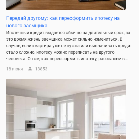
Новости
недвижимости
Передай другому: как переоформить ипотеку на
Мнение
нового заемщика
эксперта
Ипотечный кредит выдается обычно на длительный срок, за
Аналитика
это время жизнь заемщика может сильно измениться. В
рынка
случае, если квартира уже не нужна или выплачивать кредит
Покупателю
стало сложно, ипотеку можно переписать на другого
Экспертиза
человека. О том, как переоформить ипотеку, расскажем в...
новостроек
18 июня
13853
Эксперты
и
авторы
О
проекте
Контакты
Реклама
на
сайте
Vk