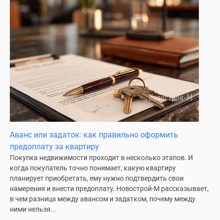
Дома
и
коттеджи
Коттеджные
поселки
в
Новой
Москве
Готовые
коттеджные
поселки
Аванс или задаток: как правильно оформить
Строящиеся
предоплату за квартиру
коттеджные
Покупка недвижимости проходит в несколько этапов. И
поселки
когда покупатель точно понимает, какую квартиру
Коттеджные
планирует приобретать, ему нужно подтвердить свои
поселки
намерения и внести предоплату. Новострой-М рассказывает,
в
в чем разница между авансом и задатком, почему между
лесу
ними нельзя...
Коттеджные