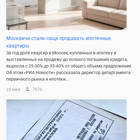
Дзен
Машино-
места
Апартаменты
#траншевая
Москвичи стали чаще продавать ипотечные
ипотека
квартиры
#рассрочка
За год доля квартир в Москве, купленные в ипотеку и
ИТ-
выставленных на продажу до полного погашения кредита,
выросла с 25-30% до 35-40% от общего объема предложения.
ипотека
Об этом «РИА Новости» рассказала директор департамента
Квартиры
первичного рынка и ипотеки...
со
скидками
26 мая
7976
до
41%
Видео
360°
новостроек
Субсидированная