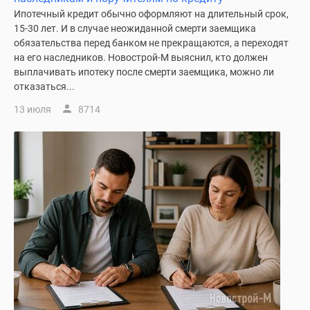
1-
Ипотечный кредит обычно оформляют на длительный срок,
комнатные
15-30 лет. И в случае неожиданной смерти заемщика
2-
обязательства перед банком не прекращаются, а переходят
комнатные
на его наследников. Новострой-М выяснил, кто должен
3-
выплачивать ипотеку после смерти заемщика, можно ли
комнатные
отказаться...
Квартиры
13 июля
8714
на
карте
Ипотечный
калькулятор
Семейная
ипотека
Военная
ипотека
Банки
и
программы
Медиа