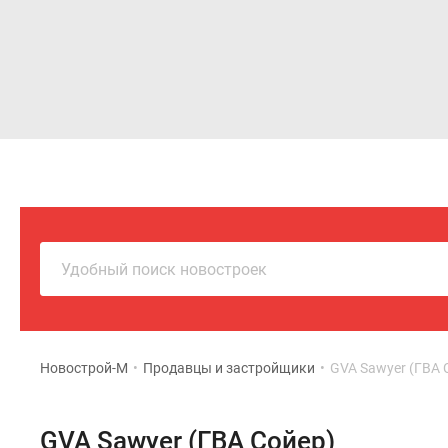
Новостройки
Квартиры
Удобный поиск новостроек
Новострой-М
•
Продавцы и застройщики
•
GVA Sawyer (ГВА 
GVA Sawyer (ГВА Сойер)