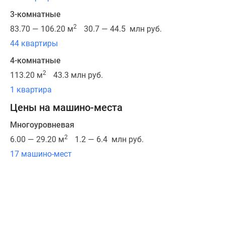
выполнена
3-комнатные
с
2
83.70 — 106.20 м
30.7 — 44.5 млн руб.
помощью
фиброцементных
44 квартиры
панелей
4-комнатные
и
2
113.20 м
43.3 млн руб.
фасадной
1 квартира
штукатурки.
Благодаря
Цены на машино-места
тому,
Многоуровневая
что
2
вентилируемые
6.00 — 29.20 м
1.2 — 6.4 млн руб.
фасады
17 машино-мест
утеплены
современным
материалом,
дома
отличаются
высоким