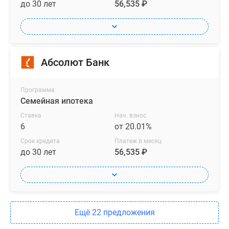
жилых
до 30 лет
56,535 ₽
и
-1
этажах
есть
Абсолют Банк
кладовые
для
габаритного
Программа
и
Семейная ипотека
сезонного
Ставка
Нач. взнос
имущества
6
от 20.01%
жильцов.
Срок кредита
Платеж в месяц
до 30 лет
56,535 ₽
Квартиру
в
комплексе
можно
приобрести
Ещё 22 предложения
в