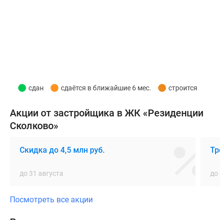
уровнем
теплоизоляции
даже
в
морозное
время
года.
сдан
сдаётся в ближайшие 6 мес.
строится
Высота
всех
Акции от застройщика в ЖК «Резиденции
секций
Сколково»
в
ЖК
Скидка до 4,5 млн руб.
Тр
составляет
9
до 31 августа
до
этажей.
Реализация
проекта
Посмотреть все акции
осуществляется