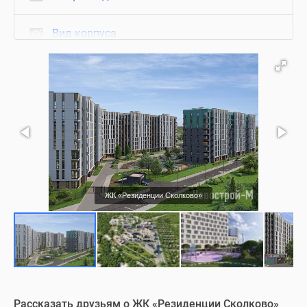
Вид корпуса
Фасад
Вид из окон
Благоустройство
Подъезд
ЖК «Резиденции Сколково»
Квартиры без отделки
Съемки с воздуха
Нежилые помещения
Рассказать друзьям о ЖК «Резиденции Сколково»