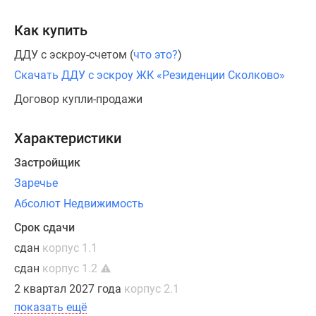
ипотеку.
Как купить
ДДУ с эскроу-счетом (
что это?
)
Скачать ДДУ с эскроу ЖК «Резиденции Сколково»
Договор купли-продажи
Характеристики
Застройщик
Заречье
Абсолют Недвижимость
Срок сдачи
сдан
корпус 1.1
сдан
корпус 1.2
2 квартал 2027 года
корпус 2.1
показать ещё