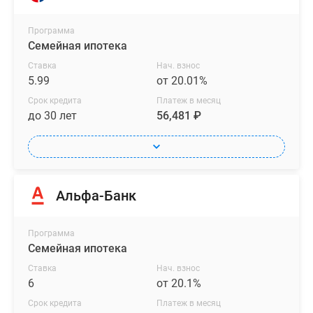
фасадов.
Программа
В
Семейная ипотека
подъездах
Ставка
Нач. взнос
установлены
5.99
от 20.01%
грузовые
Срок кредита
Платеж в месяц
и
до 30 лет
56,481 ₽
пассажирские
лифты,
предусмотрены
стойки
Альфа-Банк
ресепшн
или
комнаты
Программа
для
Семейная ипотека
консьержей,
Ставка
Нач. взнос
а
6
от 20.1%
на
Срок кредита
Платеж в месяц