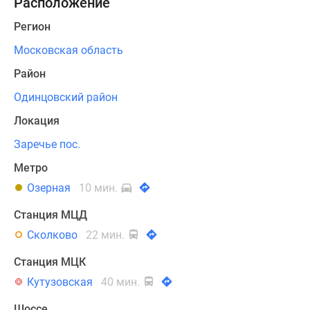
Расположение
в
три
Регион
очереди.
Московская область
Покупателям
Район
предлагается
Одинцовский район
большой
выбор
Локация
одно-,
Заречье пос.
двух-,
трех-,
Метро
четырехкомнатных
Озерная
10 мин.
квартир
Станция МЦД
с
рациональными
Сколково
22 мин.
планировочными
Станция МЦК
решениями,
Кутузовская
40 мин.
высокими
трехметровыми
Шоссе