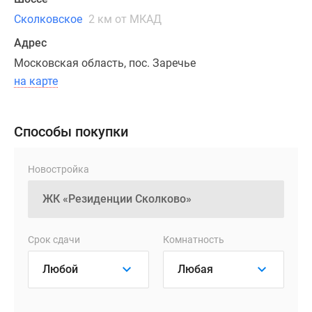
потолками
Сколковское
2 км от МКАД
и
просторными
Адрес
помещениями.
Московская область, пос. Заречье
Во
на карте
всех
планировках
предусмотрена
Способы покупки
двусторонняя
ориентация
Новостройка
окон,
есть
уютные
холлы
и
Срок сдачи
Комнатность
большие
кухонные
зоны.
В