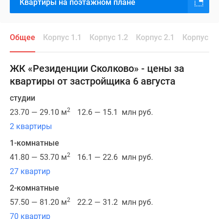
Квартиры на поэтажном плане
проживания.
На
территории
Общее
Корпус 1.1
Корпус 1.2
Корпус 2.1
Корпус 2.
площадью
58
гектаров
ЖК «Резиденции Сколково» - цены за
будут
квартиры от застройщика 6 августа
построены
монолитные
студии
корпуса
2
23.70 — 29.10 м
12.6 — 15.1 млн руб.
с
2 квартиры
уникальным
1-комнатные
архитектурным
обликом
2
41.80 — 53.70 м
16.1 — 22.6 млн руб.
и
27 квартир
социальные
2-комнатные
объекты.
2
Облицовка
57.50 — 81.20 м
22.2 — 31.2 млн руб.
зданий
70 квартир