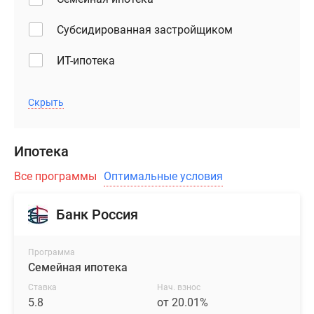
современные
отопительные
Субсидированная застройщиком
системы
высокой
ИТ-ипотека
степени
надежности,
энергоэффективные
Скрыть
оконные
и
Ипотека
балконные
блоки,
Все программы
Оптимальные условия
двухфазные
бытовые
Банк Россия
счетчики
и
усиленные
Программа
Семейная ипотека
входные
двери.
Ставка
Нач. взнос
5.8
от 20.01%
На