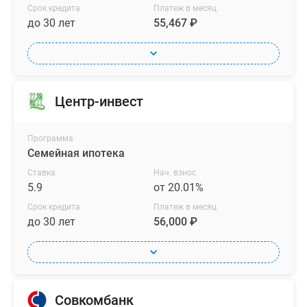
лоджиях
Срок кредита
Платеж в месяц
и
до 30 лет
55,467 ₽
балконах
выполняется
панорамное
остекление.
Центр-инвест
В
каждой
квартире
Программа
Семейная ипотека
предусмотрены
внешние
Ставка
Нач. взнос
блоки
5.9
от 20.01%
для
Срок кредита
Платеж в месяц
установки
до 30 лет
56,000 ₽
кондиционеров
без
нарушения
единого
Совкомбанк
облика