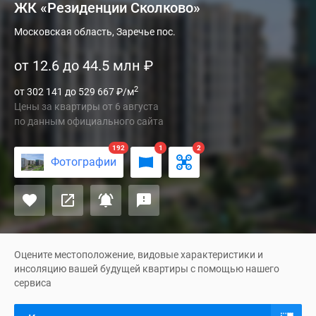
ЖК «Резиденции Сколково»
Жилой
Московская область, Заречье пос.
комплекс
от 12.6 до 44.5 млн
₽
«Резиденции
Сколково»
2
от 302 141 до 529 667
₽
/м
—
Цены за квартиры
от
6 августа
это
по данным официального сайта
масштабный
проект
192
1
2
Фотографии
бизнес-
класса
в
котором
предусмотрено
все
Оцените местоположение, видовые характеристики и
необходимое
инсоляцию вашей будущей квартиры с помощью нашего
сервиса
для
комфортного