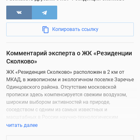
Визуализация
Копировать ссылку
Комментарий эксперта о ЖК «Резиденции
Сколково»
ЖК «Резиденция Сколково» расположен в 2 км от
МКАД, в живописном и экологичном поселке Заречье
Одинцовского района. Отсутствие московской
прописки здесь компенсируется свежим воздухом,
широким выбором активностей на природе,
соседством с одним из самых известных и
масштабных в России научно-технологическим
центром «Сколково».
читать далее
Надежность застройщика