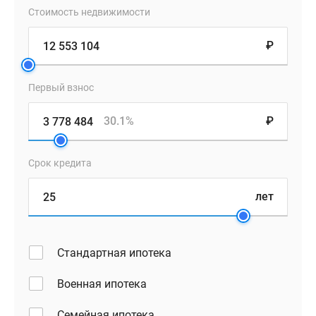
квартирах,
Стоимость недвижимости
расположенных
₽
на
верхних
этажах,
Первый взнос
панорамное
остекление,
30.1%
₽
а
в
Срок кредита
многокомнатном
жилье
лет
присутствуют
дополнительные
санузлы.
Стандартная ипотека
В
квартирах
Военная ипотека
устанавливаются
Семейная ипотека