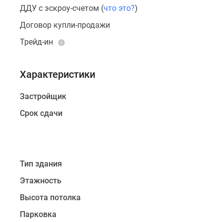
с
ДДУ с эскроу-счетом (
что это?
)
видом
Договор купли-продажи
на
Трейд-ин
Москву-
реку.
Лоты
Характеристики
продаются
в
Застройщик
«черновом»
Срок сдачи
варианте.
Купить
квартиры
в
Тип здания
новом
Этажность
ЖК
можно
Высота потолка
в
Парковка
ипотеку