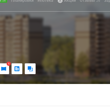
Планировки
Ипотека
Акции
Отзывы
За
26
8.26
1