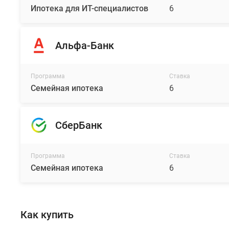
раздельные
Ипотека для ИТ-специалистов
6
санузлы.
Высота
потолка
Альфа-Банк
в
каждом
помещении
Программа
Ставка
Семейная ипотека
6
до
отделки
составляет
СберБанк
3
м.
Будущие
Программа
Ставка
жильцы
Семейная ипотека
6
комплекса
могут
подобрать
себе
Как купить
квартиры