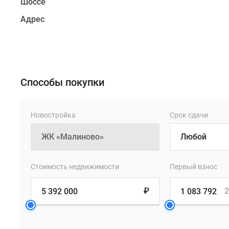
Шоссе
включает
одно-
Адрес
и
двухкомнатные
квартиры
площадью
от
Способы покупки
33
до
Новостройка
Срок сдачи
75.8
кв.
м.
В
каждой
Стоимость недвижимости
Первый взнос
из
них
₽
2
предусмотрены
отдельные
кухни