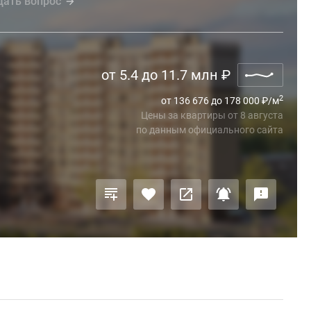
дать вопрос
от 5.4 до 11.7 млн
₽
2
от 136 676 до 178 000
₽
/м
Цены за квартиры
от
8 августа
по данным официального сайта