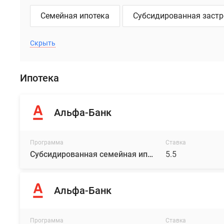
и
Семейная ипотека
Субсидированная заст
прихожие
с
Скрыть
нишей
для
встроенного
Ипотека
шкафа,
балконы
или
Альфа-Банк
лоджии
с
остеклением
Программа
Ставка
Субсидированная семейная ипотека от ГК «Основа»
5.5
и
изолированные
спальни.
Альфа-Банк
В
двухкомнатных
квартирах
Программа
Ставка