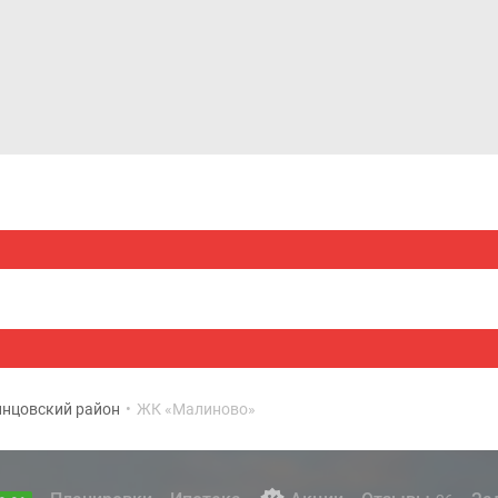
Дома и коттеджи
Ипотека
Медиа
Консультация
нцовский район
•
ЖК «Малиново»