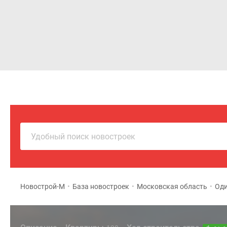
Новостройки
Квартиры
Удобный поиск новостроек
Новострой-М
•
База новостроек
•
Московская область
•
Оди