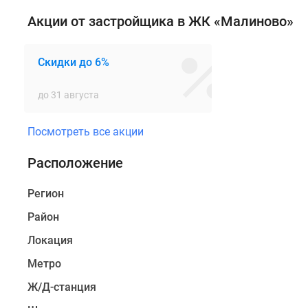
микрорайона
Акции от застройщика в ЖК «Малиново»
Восточный
появятся
3
Скидки до 6%
монолитно-
кирпичных
до 31 августа
многоквартирных
дома
Посмотреть все акции
высотой
по
Расположение
12
этажей.
Регион
Девелопером
Район
проекта
выступает
Локация
ГК
Метро
«Основа».
Ж/Д-станция
Новостройка