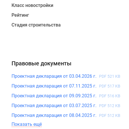
от
Класс новостройки
нескольких
Рейтинг
известных
Стадия строительства
банков
и
в
рассрочку
от
застройщика.
Правовые документы
Проектная декларация от 03.04.2026 г.
PDF 521 KB
Проектная декларация от 07.11.2025 г.
PDF 517 KB
Проектная декларация от 09.09.2025 г.
PDF 516 KB
Проектная декларация от 03.07.2025 г.
PDF 512 KB
Проектная декларация от 08.04.2025 г.
PDF 512 KB
Показать ещё