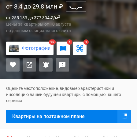
от 8.4 до 29.8 млн
₽
–
проект
2
от 255 183 до 377 304
₽
/м
от
Цены за квартиры
от
10 августа
девелопера
по данным официального сайта
«Самолет».
Жилой
95
1
1
Фотографии
квартал
находится
в
городском
округе
Одинцово,
Оцените местоположение, видовые характеристики и
недалеко
инсоляцию вашей будущей квартиры с помощью нашего
сервиса
от
Можайского
Квартиры на поэтажном плане
шоссе
и
МКАД.