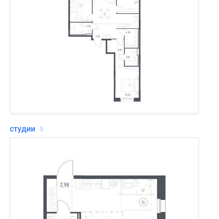
студии
9