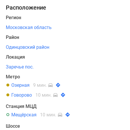
аэропорта
Расположение
«Внуково»
Регион
на
автомобиле
Московская область
составит
Район
около
Одинцовский район
20
минут,
Локация
до
Заречье пос.
московского
Кремля
Метро
ехать
Озерная
9 мин.
всего
Говорово
10 мин.
30
минут.
Станция МЦД
Мещёрская
10 мин.
«Заречье
Парк»
Шоссе