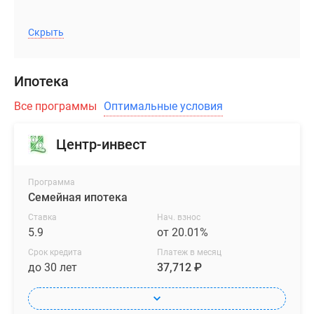
легкость,
а
Скрыть
выступающие
фасады
Ипотека
создают
динамичный
Все программы
Оптимальные условия
образ
новостройки.
Центр-инвест
В
вечернее
время
Программа
Семейная ипотека
индивидуальность
архитектуры
Ставка
Нач. взнос
5.9
от 20.01%
подчеркивает
подсветка,
Срок кредита
Платеж в месяц
что
до 30 лет
37,712 ₽
делает
облик