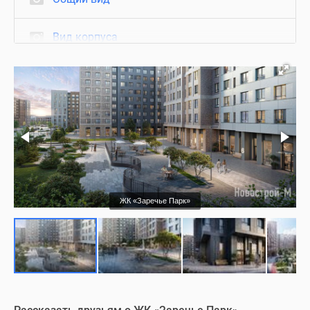
Вид корпуса
Фасад
Благоустройство
Подъезд
Холл
ЖК «Заречье Парк»
Квартиры с отделкой
Паркинг
Ход строительства