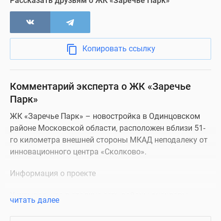
Рассказать друзьям о ЖК «Заречье Парк»
Съемки с воздуха
Копировать ссылку
Нежилые помещения
Визуализация
Комментарий эксперта о ЖК «Заречье
Парк»
ЖК «Заречье Парк» – новостройка в Одинцовском
районе Московской области, расположен вблизи 51-
го километра внешней стороны МКАД неподалеку от
инновационного центра «Сколково».
Информация о проекте
Учитывая, что в столице есть районы-эксклавы,
читать далее
расположенные за МКАД, можно было бы считать,
что «Заречье Парк» Москва, однако