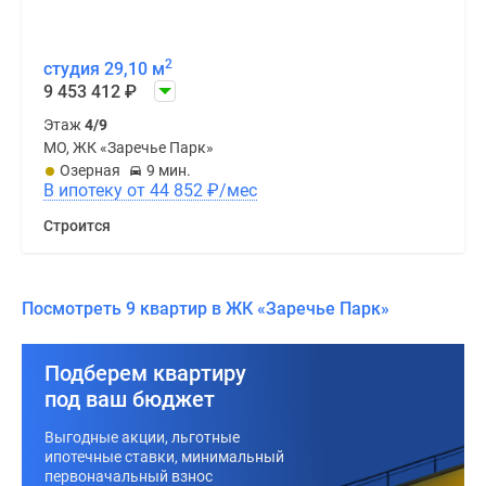
2
студия 29,10 м
9 453 412
₽
Этаж
4/9
МО, ЖК «Заречье Парк»
Озерная
9 мин.
В ипотеку от 44 852
₽
/мес
Строится
Посмотреть 9 квартир в ЖК «Заречье Парк»
Подберем квартиру
под ваш бюджет
Выгодные акции, льготные
ипотечные ставки, минимальный
первоначальный взнос