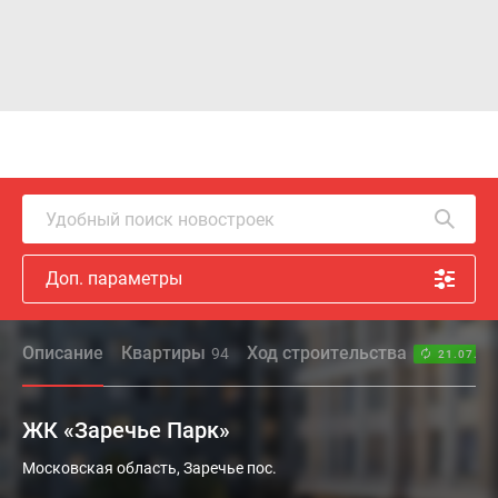
Удобный поиск новостроек
Доп. параметры
Описание
Квартиры
Ход строительства
94
21.07.26
ЖК «Заречье Парк»
«Заречье
Московская область, Заречье пос.
Парк»