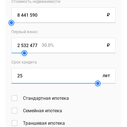
Стоимость недвижимости
облицовке
используется
₽
керамогранит
и
прочный
Первый взнос
металл,
кирпич
30.0%
₽
горизонтальной
кладки
Срок кредита
сменяется
на
лет
крупноформатные
панели.
Широкие
Стандартная ипотека
витражные
окна
Семейная ипотека
придают
внешнему
Траншевая ипотека
виду