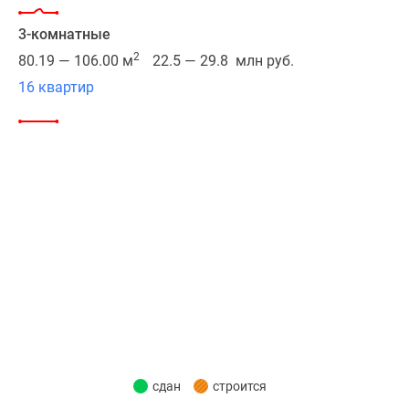
и
16
3-комнатные
минут
2
80.19 — 106.00 м
22.5 — 29.8 млн руб.
на
16 квартир
автобусе,
за
15
минут
можно
доехать
до
ТТК.
Путь
до
бизнес-
центра
«Москва-
Сити»
сдан
строится
и