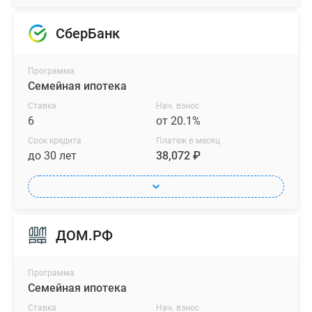
комплекса
еще
СберБанк
более
выразительным.
Программа
В
Семейная ипотека
квартирографии
Ставка
Нач. взнос
проекта
6
от 20.1%
предлагаются
Срок кредита
Платеж в месяц
студии
до 30 лет
38,072 ₽
и
квартиры
с
числом
ДОМ.РФ
комнат
от
одной
Программа
до
Семейная ипотека
четырех,
Ставка
Нач. взнос