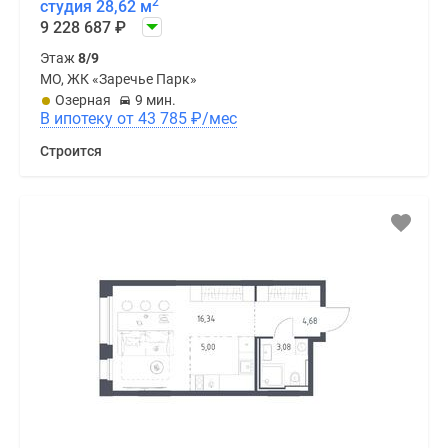
2
студия 28,62 м
9 228 687
₽
Этаж
8/9
МО, ЖК «Заречье Парк»
Озерная
9 мин.
В ипотеку от 43 785
₽
/мес
Строится