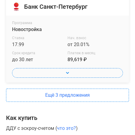
санузлами,
Банк Санкт-Петербург
помещениями
для
Программа
стирки,
Новостройка
просторными
Ставка
Нач. взнос
гардеробными
17.99
от 20.01%
и
Срок кредита
Платеж в месяц
лоджиями,
до 30 лет
89,619 ₽
где
можно
обустроить
рабочую
зону
Ещё 3 предложения
или
место
для
Как купить
отдыха.
Высота
ДДУ с эскроу-счетом (
что это?
)