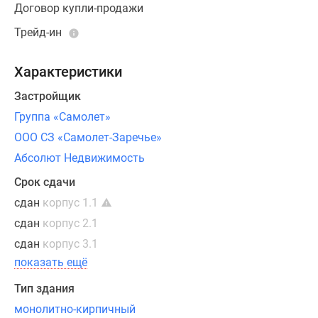
потолков
Договор купли-продажи
в
Трейд-ин
квартирах
достигает
3,15
Характеристики
метров,
Застройщик
в
Группа «Самолет»
окнах
установлены
ООО СЗ «Самолет-Заречье»
двухкамерные
Абсолют Недвижимость
стеклопакеты.
Срок сдачи
Все
сдан
корпус 1.1
лоты
сдаются
сдан
корпус 2.1
с
сдан
корпус 3.1
чистовой
показать ещё
отделкой
Тип здания
в
нейтральных
монолитно-кирпичный