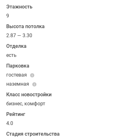
оттенках.
Этажность
9
Приобрести
квартиру
Высота потолка
можно
2.87 — 3.30
в
Отделка
ипотеку.
Подробности
есть
уточняйте
Парковка
по
гостевая
телефону
наземная
отдела
продаж.
Класс новостройки
бизнес, комфорт
Рейтинг
4.0
Стадия строительства