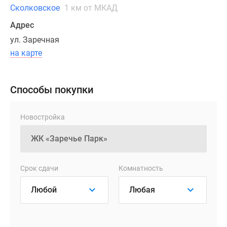
состоит
Сколковское
1 км от МКАД
из
Адрес
пяти
9-
ул. Заречная
этажных
на карте
корпусов.
Современная
архитектура
Способы покупки
имеет
черты
Новостройка
голландского
стиля,
сочетая
в
Срок сдачи
Комнатность
себе
разноплановое
оформление
фасадов.
В