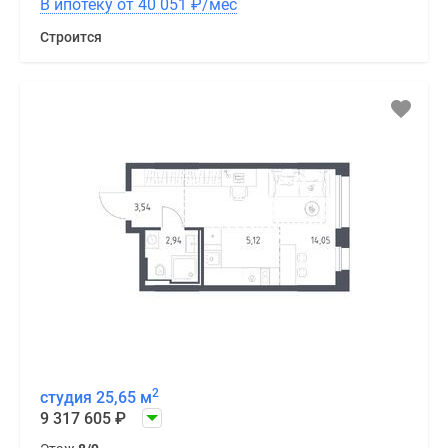
В ипотеку от 40 051
₽
/мес
Строится
2
студия 25,65 м
9 317 605
₽