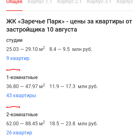
Общее
Корпус 1.1
Корпус 2.1
Корпус 3.1
Корпус 3.
В
шаговой
доступности
ЖК «Заречье Парк» - цены за квартиры от
расположен
застройщика 10 августа
большой
лесопарк
студии
и
2
25.03 — 29.10 м
8.4 — 9.5 млн руб.
несколько
9 квартир
автобусных
остановок,
дорога
1-комнатные
до
2
36.80 — 47.97 м
11.9 — 17.3 млн руб.
метро
43 квартиры
«Озерная»
займет
10
2-комнатные
минут
2
62.00 — 88.45 м
18.5 — 23.8 млн руб.
на
26 квартир
автомобиле