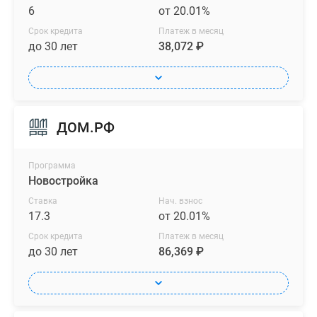
формата
6
от 20.01%
«евро»
Срок кредита
Платеж в месяц
и
до 30 лет
38,072 ₽
традиционного.
Представлены
варианты
с
панорамными
ДОМ.РФ
окнами
в
Программа
гостиных,
Новостройка
несколькими
Ставка
Нач. взнос
спальнями
17.3
от 20.01%
и
Срок кредита
Платеж в месяц
мастер-
до 30 лет
86,369 ₽
спальнями,
личными
и
гостевыми