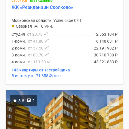
Строится
Есть сданные
ЖК «Резиденции Сколково»
Московская область, Успенское С/П
Озерная
10 мин.
2
Студия
от 23.70 м
12 553 104
₽
2
1-комн.
от 41.80 м
16 148 631
₽
2
2-комн.
от 57.50 м
22 191 982
₽
2
3-комн.
от 83.70 м
30 710 730
₽
2
4-комн.
от 113.20 м
43 321 883
₽
143 квартиры от застройщика
В ипотеку от 71 858
₽
/мес
3.8
2