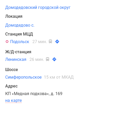
можно
Домодедовский городской округ
добраться
общественным
Локация
транспортом,
Домодедово с.
здесь
Станция МЦД
ежедневно
ходят
Подольск
27 мин.
автобусы
Ж/Д-станция
до
Ленинская
26 мин.
Подольска
и
Шоссе
железнодорожной
Симферопольское
15 км от МКАД
платформы
«Расторгуево».
Адрес
КП «Медная подкова», д. 169
На
на карте
территории
«Медной
Подковы»