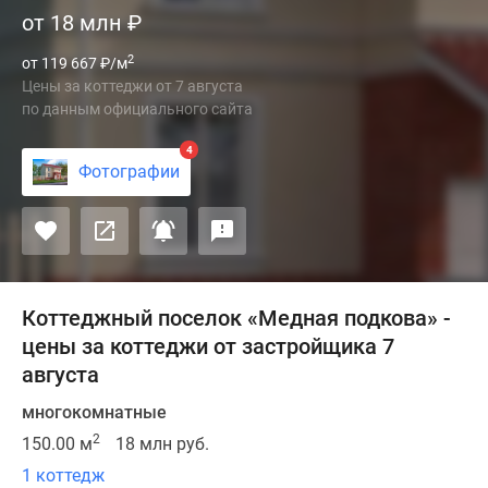
от 18 млн
₽
Подкова»
реализован
2
от 119 667
₽
/м
компанией
Цены за коттеджи
от
7 августа
«РосЕвроСити»
по данным официального сайта
в
2018
4
Фотографии
году,
коттеджный
поселок
находится
в
южной
Коттеджный поселок «Медная подкова» -
части
цены за коттеджи от застройщика 7
Подмосковья,
августа
неподалеку
многокомнатные
от
Домодедово.
2
150.00 м
18 млн руб.
Рядом
1 коттедж