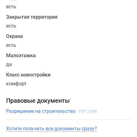
стиле:
есть
минимализм
в
Закрытая территория
экстерьере,
есть
природные
Охрана
материалы
есть
отделки,
декоративные
Малоэтажка
русты,
да
классические
Класс новостройки
двухскатные
крыши.
комфорт
Все
дома
Правовые документы
в
Разрешение на строительство
проекте
PDF 2 MB
двухэтажные.
Хотите получить все документы сразу?
Для