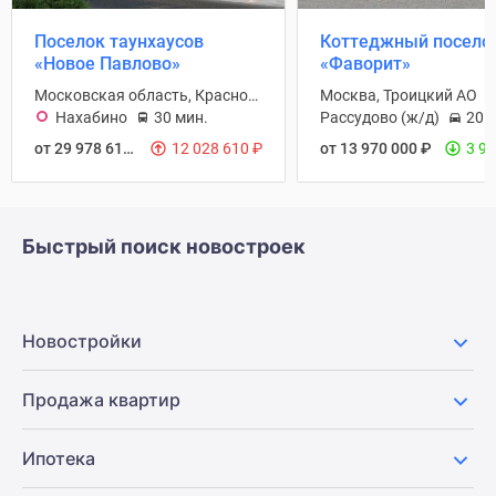
Поселок таунхаусов
Коттеджный посело
«Новое Павлово»
«Фаворит»
Московская область, Красногорск городской округ
Москва, Троицкий АО
Нахабино
30 мин.
Рассудово (ж/д)
20 
от 29 978 610
₽
12 028 610
₽
от 13 970 000
₽
3 9
Быстрый поиск новостроек
Новостройки
Продажа квартир
Ипотека