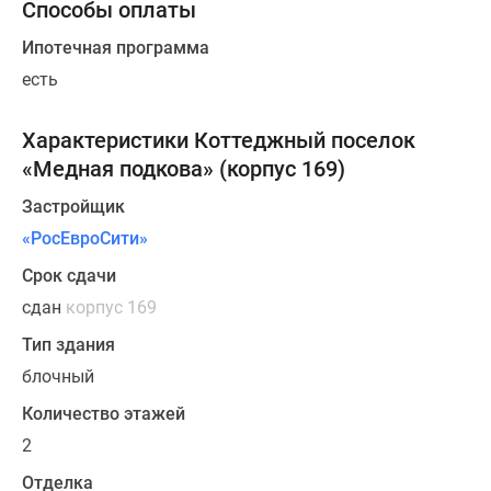
Способы оплаты
находится
Ипотечная программа
178
земельных
есть
участков
с
Характеристики Коттеджный поселок
коттеджами
«Медная подкова» (корпус 169)
площадью
Застройщик
от
113
«РосЕвроСити»
до
Срок сдачи
157
сдан
корпус 169
кв.
м.
Тип здания
Архитектура
блочный
комплекса
Количество этажей
выдержана
в
2
едином
Отделка