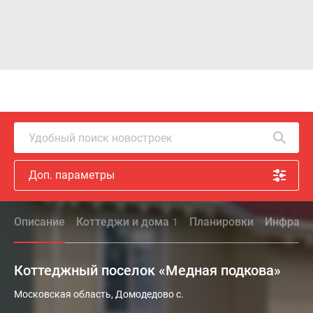
Удобный поиск новостроек
Доп. параметры
Описание
Коттеджи и дома
Планировки
Инфраст
1
Коттеджный поселок «Медная подкова»
Проект
Московская область, Домодедово с.
«Медная