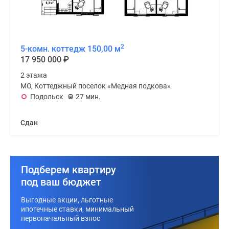
2
5-комн. коттедж 150,00 м
17 950 000
₽
2 этажа
МО, Коттеджный поселок «Медная подкова»
Подольск
27 мин.
Сдан
Подберем квартиру
под ваш бюджет
Выгодные акции, льготные
ипотечные ставки, минимальный
первоначальный взнос