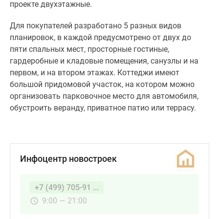
проекте двухэтажные.
кладовые
помещения,
Для покупателей разработано 5 разных видов
санузлы
планировок, в каждой предусмотрено от двух до
и
пяти спальных мест, просторные гостиные,
на
гардеробные и кладовые помещения, санузлы и на
первом,
первом, и на втором этажах. Коттеджи имеют
и
большой придомовой участок, на котором можно
на
организовать парковочное место для автомобиля,
втором
обустроить веранду, приватное патио или террасу.
этажах.
Коттеджи
имеют
большой
Инфоцентр новостроек
придомовой
участок,
на
+7 (499) 705-91 ...
котором
9:00 — 21:00
можно