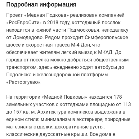
покупателей
Подробная информация
разработано
Проект «Медная Подкова» реализован компанией
5
«РосЕвроСити» в 2018 году, коттеджный поселок
разных
находится в южной части Подмосковья, неподалеку
видов
от Домодедово. Рядом проходит Симферопольское
планировок,
шоссе и скоростная трасса М-4 Дон, что
в
обеспечивает жителям легкий выезд к МКАД. До
каждой
города от поселка можно добраться общественным
предусмотрено
транспортом, здесь ежедневно ходят автобусы до
от
Подольска и железнодорожной платформы
двух
«Расторгуево».
до
пяти
На территории «Медной Подковы» находится 178
спальных
земельных участков с коттеджами площадью от 113
мест,
до 157 кв. м. Архитектура комплекса выдержана в
просторные
едином стиле: минимализм в экстерьере, природные
гостиные,
материалы отделки, декоративные русты,
гардеробные
классические двухскатные крыши. Все дома в
и