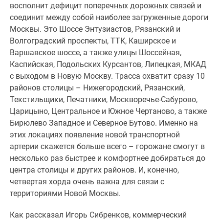
восполнит дефицит поперечных дорожных связей и
Новости
соединит между собой наиболее загруженные дороги
недвижимости
Москвы. Это Шоссе Энтузиастов, Рязанский и
Мнение
Волгоградский проспекты, ТТК, Каширское и
эксперта
Варшавское шоссе, а также улицы Шоссейная,
Аналитика
Каспийская, Подольских Курсантов, Липецкая, МКАД
рынка
с выходом в Новую Москву. Трасса охватит сразу 10
Покупателю
районов столицы – Нижегородский, Рязанский,
Экспертиза
Текстильщики, Печатники, Москворечье-Сабурово,
новостроек
Царицыно, Центральное и Южное Чертаново, а также
Эксперты
Бирюлево Западное и Северное Бутово. Именно на
и
этих локациях появление новой транспортной
авторы
артерии скажется больше всего – горожане смогут в
О
несколько раз быстрее и комфортнее добираться до
проекте
центра столицы и других районов. И, конечно,
Контакты
четвертая хорда очень важна для связи с
Реклама
территориями Новой Москвы.
на
сайте
Как рассказал Игорь Сибренков, коммерческий
Vk