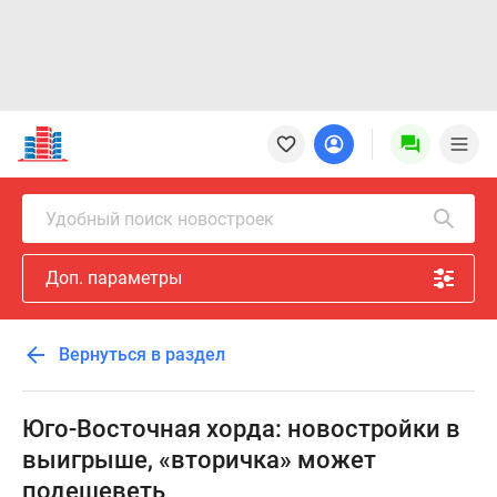
Новостройки
Квартиры
Ипотека
Новостройки
Удобный поиск новостроек
Москвы
Новостройки
Доп. параметры
Подмосковья
Новостройки
Новой
Вернуться в раздел
Москвы
Готовые
новостройки
Юго-Восточная хорда: новостройки в
Новостройки
выигрыше, «вторичка» может
на
подешеветь
карте