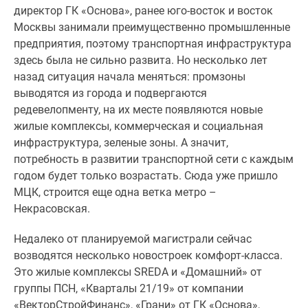
директор ГК «Основа», ранее юго-восток и восток
Дзен
Москвы занимали преимущественно промышленные
Машино-
предприятия, поэтому транспортная инфраструктура
места
здесь была не сильно развита. Но несколько лет
Апартаменты
назад ситуация начала меняться: промзоны
#траншевая
выводятся из города и подвергаются
ипотека
редевелопменту, на их месте появляются новые
#рассрочка
жилые комплексы, коммерческая и социальная
ИТ-
инфраструктура, зеленые зоны. А значит,
ипотека
потребность в развитии транспортной сети с каждым
Квартиры
годом будет только возрастать. Сюда уже пришло
со
МЦК, строится еще одна ветка метро –
скидками
Некрасовская.
до
41%
Недалеко от планируемой магистрали сейчас
Видео
возводятся несколько новостроек комфорт-класса.
360°
Это жилые комплексы SREDA и «Домашний» от
новостроек
группы ПСН, «Кварталы 21/19» от компании
Субсидированная
«ВекторСтройФинанс», «Грани» от ГК «Основа»,