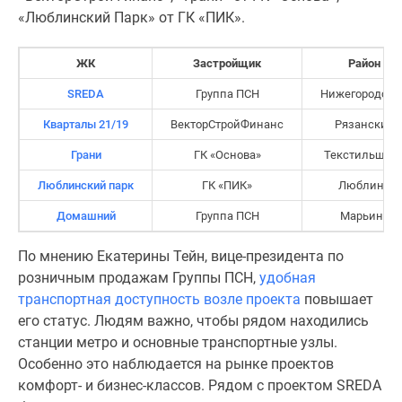
застройщиком
«Люблинский Парк» от ГК «ПИК».
Rutube
Поиск
ЖК
Застройщик
Район
дома
в
SREDA
Группа ПСН
Нижегородски
Москве
Кварталы 21/19
ВекторСтройФинанс
Рязанский
Программа
Грани
ГК «Основа»
Текстильщик
реновации
в
Люблинский парк
ГК «ПИК»
Люблино
Москве
Домашний
Группа ПСН
Марьино
Новостройки
премиум-
По мнению Екатерины Тейн, вице-президента по
класса
розничным продажам Группы ПСН,
удобная
Новостройки
транспортная доступность возле проекта
повышает
бизнес-
его статус. Людям важно, чтобы рядом находились
класса
станции метро и основные транспортные узлы.
Рассрочка
Особенно это наблюдается на рынке проектов
Траншевая
комфорт- и бизнес-классов. Рядом с проектом SREDA
ипотека