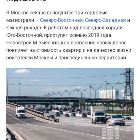
Специальные
В Москве сейчас возводятся три хордовые
предложения
магистрали –
Северо-Восточная
,
Северо-Западная
и
Коммерческие
Южная рокада. К работам над последней хордой,
помещения
Юго-Восточной, приступят осенью 2019 года.
Продавцы
Новострой-М выяснил, как появление новых дорог
и
повлияет на стоимость квартир и на качество жизни
застройщики
обитателей Москвы и присоединенных территорий.
Панорамы
новостроек
Видеообзор
новостроек
Экспертиза
новостроек
Экология
Москвы
и
Подмосковья
Студии