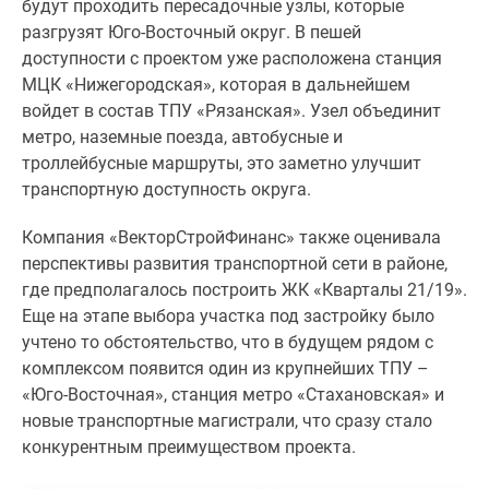
будут проходить пересадочные узлы, которые
Дома
разгрузят Юго-Восточный округ. В пешей
и
доступности с проектом уже расположена станция
коттеджи
МЦК «Нижегородская», которая в дальнейшем
Коттеджные
войдет в состав ТПУ «Рязанская». Узел объединит
поселки
метро, наземные поезда, автобусные и
в
троллейбусные маршруты, это заметно улучшит
Новой
транспортную доступность округа.
Москве
Готовые
Компания «ВекторСтройФинанс» также оценивала
коттеджные
перспективы развития транспортной сети в районе,
поселки
где предполагалось построить ЖК «Кварталы 21/19».
Строящиеся
Еще на этапе выбора участка под застройку было
коттеджные
учтено то обстоятельство, что в будущем рядом с
поселки
комплексом появится один из крупнейших ТПУ –
Коттеджные
«Юго-Восточная», станция метро «Стахановская» и
поселки
новые транспортные магистрали, что сразу стало
в
конкурентным преимуществом проекта.
лесу
Коттеджные