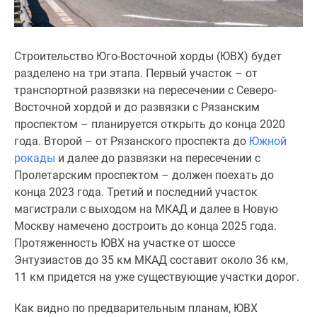
1-
комнатные
2-
комнатные
Строительство Юго-Восточной хорды (ЮВХ) будет
3-
разделено на три этапа. Первый участок – от
комнатные
транспортной развязки на пересечении с Северо-
Квартиры
Восточной хордой и до развязки с Рязанским
на
проспектом – планируется открыть до конца 2020
карте
года. Второй – от Рязанского проспекта до
Южной
Ипотечный
рокады
и далее до развязки на пересечении с
калькулятор
Пролетарским проспектом – должен поехать до
Семейная
конца 2023 года. Третий и последний участок
ипотека
магистрали с выходом на МКАД и далее в Новую
Военная
Москву намечено достроить до конца 2025 года.
ипотека
Протяженность ЮВХ на участке от шоссе
Банки
Энтузиастов до 35 км МКАД составит около 36 км,
и
11 км придется на уже существующие участки дорог.
программы
Как видно по предварительным планам, ЮВХ
Медиа