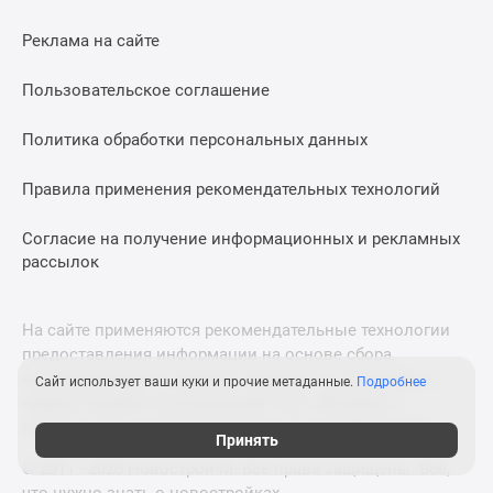
Реклама на сайте
Пользовательское соглашение
Политика обработки персональных данных
Правила применения рекомендательных технологий
Согласие на получение информационных и рекламных
рассылок
На сайте применяются рекомендательные технологии
предоставления информации на основе сбора,
систематизации и анализа сведений, относящихся к
Сайт использует ваши куки и прочие метаданные.
Подробнее
предпочтениям пользователей сети «Интернет»,
находящихся на территории Российской Федерации.
Принять
© 2011—2026 Новострой-М. Все права защищены. Всё,
что нужно знать о новостройках