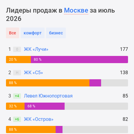
Новости
Лидеры продаж в
Москве
за июль
недвижимости
2026
Мнение
эксперта
Аналитика
Все
комфорт
бизнес
рынка
Покупателю
1
ЖК «Лучи»
177
0
Экспертиза
20 %
80 %
новостроек
Эксперты
2
ЖК «С5»
138
Н
и
авторы
88 %
О
3
Левел Южнопортовая
85
+4
проекте
Контакты
32 %
68 %
Реклама
4
ЖК «Остров»
82
на
+6
сайте
88 %
Vk