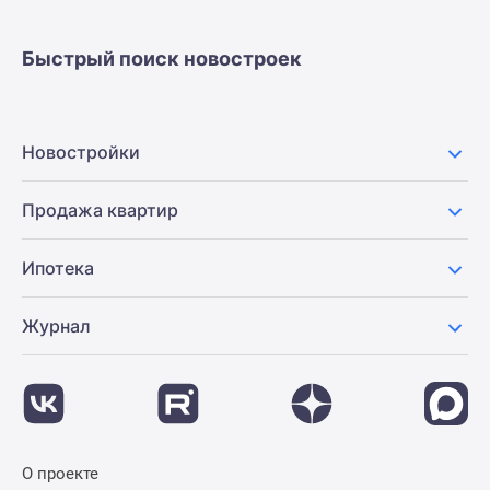
застройщиком
Rutube
Быстрый поиск новостроек
Поиск
дома
в
Москве
Новостройки
Программа
реновации
Продажа квартир
в
Москве
Ипотека
Новостройки
премиум-
класса
Журнал
Новостройки
бизнес-
класса
Рассрочка
Траншевая
О проекте
ипотека