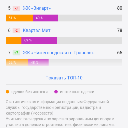
Дзен
5
ЖК «Зиларт»
80
-3
Машино-
51 %
49 %
места
Апартаменты
6
Квартал Мит
78
-2
#траншевая
ипотека
69 %
#рассрочка
7
ЖК «Нижегородская от Гранель»
65
+7
ИТ-
ипотека
52 %
48 %
Квартиры
со
Показать ТОП-10
скидками
до
сделки без ипотеки
ипотечные сделки
41%
Статистическая информация по данным Федеральной
Видео
службы государственной регистрации, кадастра и
360°
картографии (Росреестр).
новостроек
Учитываются сделки по зарегистрированным договорам
Субсидированная
участия в долевом строительстве с физическими лицами.