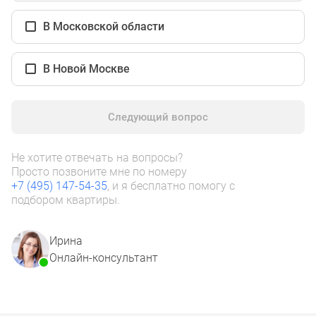
1-
комнатные
В Московской области
2-
комнатные
В Новой Москве
3-
комнатные
Квартиры
Следующий вопрос
на
карте
Ипотечный
Не хотите отвечать на вопросы?
Просто позвоните мне по номеру
калькулятор
+7 (495) 147-54-35
, и я бесплатно помогу с
Семейная
подбором квартиры.
ипотека
Военная
Ирина
ипотека
Онлайн-консультант
Банки
и
программы
Медиа