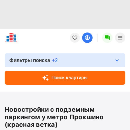
Новостройки
Квартиры
Ипотека
Новостройки
Москвы
Фильтры поиска
+2
Новостройки
Подмосковья
Поиск квартиры
Новостройки
Новой
Москвы
Готовые
Новостройки с подземным
новостройки
Новостройки
паркингом у метро Прокшино
на
(красная ветка)
карте