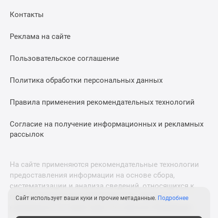
Дома
Контакты
и
коттеджи
Реклама на сайте
Коттеджные
поселки
Пользовательское соглашение
в
Новой
Политика обработки персональных данных
Москве
Готовые
Правила применения рекомендательных технологий
коттеджные
поселки
Согласие на получение информационных и рекламных
рассылок
Строящиеся
коттеджные
поселки
На сайте применяются рекомендательные технологии
Коттеджные
предоставления информации на основе сбора,
поселки
систематизации и анализа сведений, относящихся к
в
предпочтениям пользователей сети «Интернет»,
Сайт использует ваши куки и прочие метаданные.
Подробнее
лесу
находящихся на территории Российской Федерации.
Коттеджные