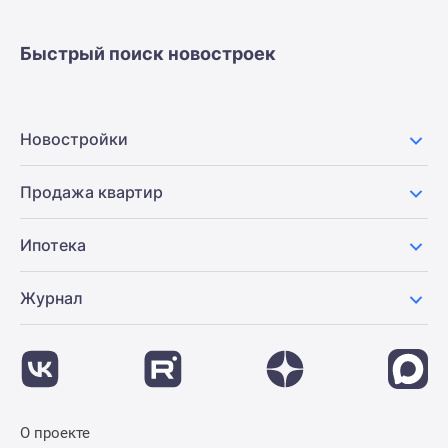
застройщиком
Rutube
Быстрый поиск новостроек
Поиск
дома
в
Москве
Новостройки
Программа
реновации
Продажа квартир
в
Москве
Ипотека
Новостройки
премиум-
класса
Журнал
Новостройки
бизнес-
класса
Рассрочка
Траншевая
О проекте
ипотека