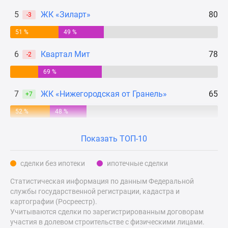
Дзен
5
ЖК «Зиларт»
80
-3
Машино-
51 %
49 %
места
Апартаменты
6
Квартал Мит
78
-2
#траншевая
ипотека
69 %
#рассрочка
7
ЖК «Нижегородская от Гранель»
65
+7
ИТ-
ипотека
52 %
48 %
Квартиры
со
Показать ТОП-10
скидками
до
сделки без ипотеки
ипотечные сделки
41%
Статистическая информация по данным Федеральной
Видео
службы государственной регистрации, кадастра и
360°
картографии (Росреестр).
новостроек
Учитываются сделки по зарегистрированным договорам
Субсидированная
участия в долевом строительстве с физическими лицами.