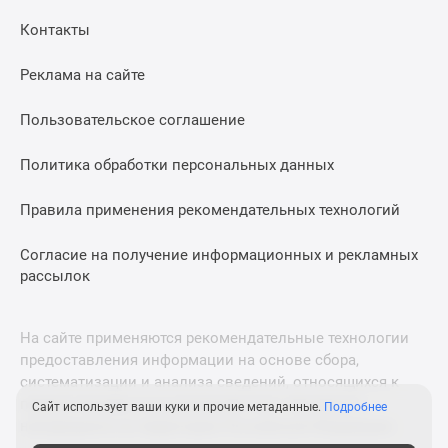
Дома
Контакты
и
коттеджи
Реклама на сайте
Коттеджные
поселки
Пользовательское соглашение
в
Новой
Политика обработки персональных данных
Москве
Готовые
Правила применения рекомендательных технологий
коттеджные
поселки
Согласие на получение информационных и рекламных
рассылок
Строящиеся
коттеджные
поселки
На сайте применяются рекомендательные технологии
Коттеджные
предоставления информации на основе сбора,
поселки
систематизации и анализа сведений, относящихся к
в
предпочтениям пользователей сети «Интернет»,
Сайт использует ваши куки и прочие метаданные.
Подробнее
лесу
находящихся на территории Российской Федерации.
Коттеджные