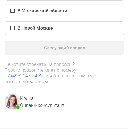
1-
комнатные
В Московской области
2-
комнатные
В Новой Москве
3-
комнатные
Квартиры
Следующий вопрос
на
карте
Ипотечный
Не хотите отвечать на вопросы?
Просто позвоните мне по номеру
калькулятор
+7 (495) 147-54-35
, и я бесплатно помогу с
Семейная
подбором квартиры.
ипотека
Военная
Ирина
ипотека
Онлайн-консультант
Банки
и
программы
Медиа