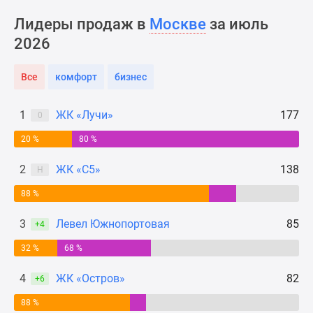
Новости
Лидеры продаж в
Москве
за июль
недвижимости
2026
Мнение
эксперта
Аналитика
Все
комфорт
бизнес
рынка
Покупателю
1
ЖК «Лучи»
177
0
Экспертиза
20 %
80 %
новостроек
Эксперты
2
ЖК «С5»
138
Н
и
авторы
88 %
О
3
Левел Южнопортовая
85
+4
проекте
Контакты
32 %
68 %
Реклама
4
ЖК «Остров»
82
на
+6
сайте
88 %
Vk