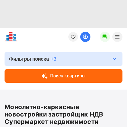
Новостройки
Квартиры
Ипотека
Новостройки
Москвы
Фильтры поиска
+3
Новостройки
Подмосковья
Поиск квартиры
Новостройки
Новой
Москвы
Готовые
Монолитно-каркасные
новостройки
Новостройки
новостройки застройщик НДВ
на
Супермаркет недвижимости
карте