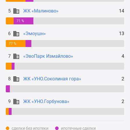
Дзен
5
ЖК «Малиново»
14
Машино-
места
71 %
Апартаменты
6
«Эмоушн»
13
#траншевая
ипотека
77 %
#рассрочка
ИТ-
7
«ЭвоПарк Измайлово»
4
ипотека
Квартиры
со
8
ЖК «УНО.Соколиная гора»
2
скидками
до
41%
9
ЖК «УНО.Горбунова»
2
Видео
360°
новостроек
Субсидированная
сделки без ипотеки
ипотечные сделки