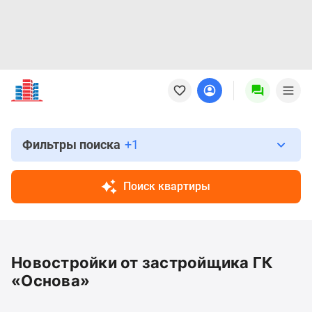
Новостройки
Квартиры
Ипотека
Новостройки
Москвы
Фильтры поиска
+1
Новостройки
Подмосковья
Поиск квартиры
Новостройки
Новой
Москвы
Готовые
Новостройки от застройщика ГК
новостройки
Новостройки
«Основа»
на
карте