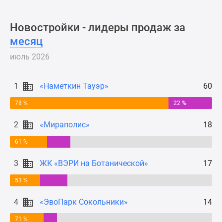
Новости
недвижимости
Новостройки - лидеры продаж за
Мнение
месяц
эксперта
Аналитика
июль 2026
рынка
Покупателю
1
«Наметкин Тауэр»
60
Экспертиза
новостроек
78 %
22 %
Эксперты
2
«Мираполис»
18
и
авторы
61 %
О
проекте
3
ЖК «ВЭРИ на Ботанической»
17
Контакты
53 %
Реклама
на
4
«ЭвоПарк Сокольники»
14
сайте
71 %
Vk