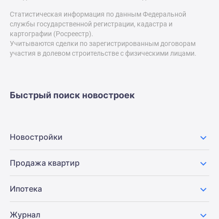
застройщиком
Статистическая информация по данным Федеральной
Rutube
службы государственной регистрации, кадастра и
Поиск
картографии (Росреестр).
дома
Учитываются сделки по зарегистрированным договорам
в
участия в долевом строительстве с физическими лицами.
Москве
Программа
реновации
Быстрый поиск новостроек
в
Москве
Новостройки
премиум-
Новостройки
класса
Новостройки
Продажа квартир
бизнес-
класса
Ипотека
Рассрочка
Траншевая
Журнал
ипотека