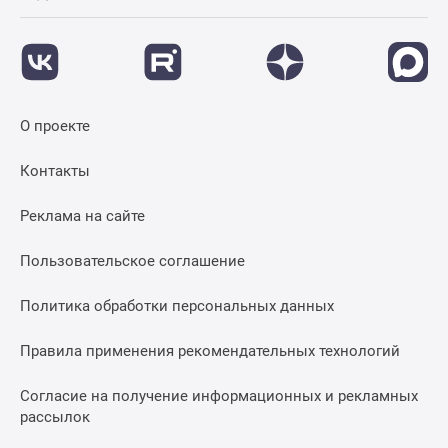
Дома
и
коттеджи
Коттеджные
поселки
О проекте
в
Новой
Контакты
Москве
Готовые
Реклама на сайте
коттеджные
поселки
Пользовательское соглашение
Строящиеся
коттеджные
Политика обработки персональных данных
поселки
Коттеджные
Правила применения рекомендательных технологий
поселки
Согласие на получение информационных и рекламных
в
рассылок
лесу
Коттеджные