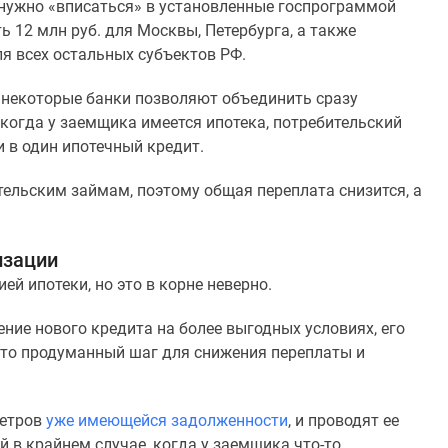
– нужно «вписаться» в установленные госпрограммой
 12 млн руб. для Москвы, Петербурга, а также
ля всех остальных субъектов РФ.
 некоторые банки позволяют объединить сразу
 когда у заемщика имеется ипотека, потребительский
и в один ипотечный кредит.
ительским займам, поэтому общая переплата снизится, а
изации
й ипотеки, но это в корне неверно.
ие нового кредита на более выгодных условиях, его
то продуманный шаг для снижения переплаты и
метров
уже имеющейся задолженности
, и проводят ее
й в крайнем случае, когда у заемщика что-то