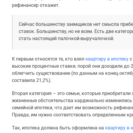
Рассрочка
рефинансер откажет.
Траншевая
ипотека
Дома
Сейчас большинству заемщиков нет смысла прибе
и
ставок. Большинству, но не всем. Есть две катег
коттеджи
Коттеджные
стать настоящей палочкой-выручалочкой.
поселки
в
Новой
К первым относятся те, кто взял
квартиру в ипотеку
с
Москве
высокие процентные ставки, порой они доходили до 
Готовые
облегчить существование (по данным на конец октяб
коттеджные
поселки
составила 21,2%).
Строящиеся
коттеджные
Вторая категория – это семьи, которые приобретали 
поселки
жизненные обстоятельства кардинально изменились 
Коттеджные
семейной ипотеки, что дает им возможность рефинан
поселки
Правда, им нужно соответствовать определенным кр
в
лесу
Коттеджные
Так, ипотека должна быть оформлена на
квартиру в 