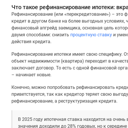
комнатные
Что такое рефинансирование ипотеки: вкра
Квартиры
Рефинансирование (или «перекредитование») – это 
на
карте
кредит в другом банке на более выгодных условиях, 
Ипотечный
финансовый апгрейд заемщика, основная цель котор
калькулятор
двумя способами: снизить
процентную ставку
и умен
Семейная
действия кредита.
ипотека
Военная
Рефинансирование ипотеки имеет свою специфику. От
ипотека
Банки
объект недвижимости (квартира) переходит в качест
и
заключает договор. То есть с одной финансовой орга
программы
– начинает новые.
Медиа
Новости
Конечно, можно попробовать рефинансировать кредит
недвижимости
приветствуется, так как кредитор теряет свою выгоду
Мнение
эксперта
рефинансирование, а реструктуризация кредита.
Аналитика
рынка
Покупателю
В 2025 году ипотечная ставка находится на очень
Экспертиза
значения доходили до 28% годовых, но к середине 