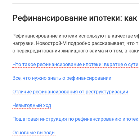
Специальные
предложения
Коммерческие
Рефинансирование ипотеки: как
помещения
Продавцы
и
Рефинансирование ипотеки используют в качестве 
застройщики
нагрузки. Новострой-М подробно рассказывает, что 
Панорамы
новостроек
о перекредитовании жилищного займа и о том, в каки
Видеообзор
новостроек
Что такое рефинансирование ипотеки: вкратце о сути
Экспертиза
новостроек
Все, что нужно знать о рефинансировании
Экология
Москвы
Отличие рефинансирования от реструктуризации
и
Подмосковья
Невыгодный ход
Студии
1-
комнатные
Пошаговая инструкция по рефинансированию ипотек
2-
комнатные
Основные выводы
3-