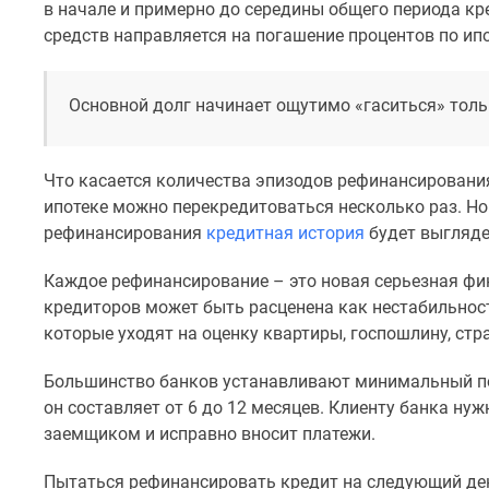
в начале и примерно до середины общего периода к
до
средств направляется на погашение процентов по ипот
41%
Видео
360°
Основной долг начинает ощутимо «гаситься» толь
новостроек
Субсидированная
застройщиком
Rutube
Что касается количества эпизодов рефинансирования
Поиск
ипотеке можно перекредитоваться несколько раз. Но 
дома
рефинансирования
кредитная история
будет выгляде
в
Москве
Программа
Каждое рефинансирование – это новая серьезная фи
реновации
кредиторов может быть расценена как нестабильност
в
которые уходят на оценку квартиры, госпошлину, стр
Москве
Новостройки
Большинство банков устанавливают минимальный по
премиум-
он составляет от 6 до 12 месяцев. Клиенту банка ну
класса
Новостройки
заемщиком и исправно вносит платежи.
бизнес-
класса
Пытаться рефинансировать кредит на следующий ден