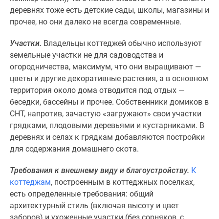
Дома
деревнях тоже есть детские сады, школы, магазины и
и
прочее, но они далеко не всегда современные.
коттеджи
Коттеджные
Участки.
Владельцы коттеджей обычно используют
поселки
земельные участки не для садоводства и
в
огородничества, максимум, что они выращивают —
Новой
цветы и другие декоративные растения, а в основном
Москве
территория около дома отводится под отдых —
Готовые
беседки, бассейны и прочее. Собственники домиков в
коттеджные
СНТ, напротив, зачастую «загружают» свои участки
поселки
грядками, плодовыми деревьями и кустарниками. В
Строящиеся
деревнях и селах к грядкам добавляются постройки
коттеджные
для содержания домашнего скота.
поселки
Требования к внешнему виду и благоустройству.
К
Коттеджные
коттеджам
, построенным в коттеджных поселках,
поселки
есть определенные требования: общий
в
архитектурный стиль (включая высоту и цвет
лесу
заборов) и ухоженные участки (без сорняков, с
Коттеджные