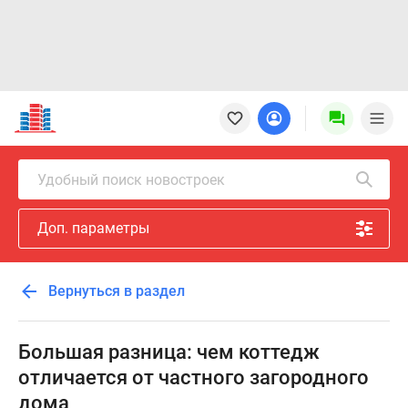
Новостройки
Квартиры
Ипотека
Новостройки
Удобный поиск новостроек
Москвы
Новостройки
Доп. параметры
Подмосковья
Новостройки
Новой
Вернуться в раздел
Москвы
Готовые
новостройки
Большая разница: чем коттедж
Новостройки
отличается от частного загородного
на
дома
карте