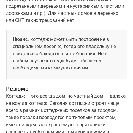
подрезанными деревьями и кустарниками, чистыми
поселки
дорожками и пр.). Для частных домов в деревнях
у
или СНТ таких требований нет.
водоема
Коттеджные
поселки
Нюанс:
коттедж может быть построен не в
в
специальном поселке, тогда его владельцу не
ипотеку
придется соблюдать эти требования. Но в
Бизнес-
любом случае коттедж будет обеспечен
центры
необходимыми коммуникациями.
Коттеджи
Скидки
и
Резюме
акции
Коттедж — это всегда дом, но частный дом — далеко
Макс
не всегда коттедж. Сегодня коттеджи строят чаще
всего в рамках коттеджных поселков за городом,
такие поселки возводятся по типовым проектам,
имеют закрытую охраняемую территорию и
оснащены необходимыми коммуникациями и