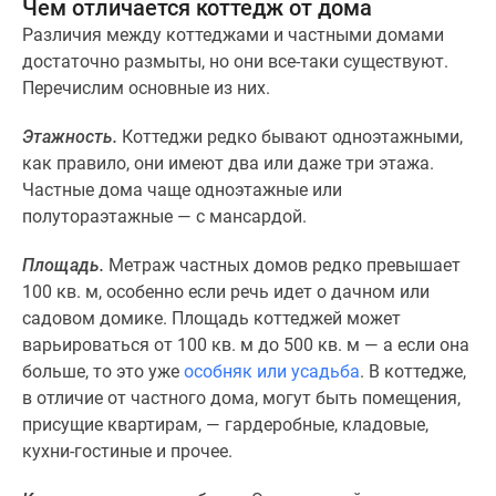
Чем отличается коттедж от дома
Новости
Различия между коттеджами и частными домами
недвижимости
достаточно размыты, но они все-таки существуют.
Мнение
Перечислим основные из них.
эксперта
Аналитика
Этажность.
Коттеджи редко бывают одноэтажными,
рынка
как правило, они имеют два или даже три этажа.
Покупателю
Частные дома чаще одноэтажные или
Экспертиза
полутораэтажные — с мансардой.
новостроек
Эксперты
Площадь.
Метраж частных домов редко превышает
и
100 кв. м, особенно если речь идет о дачном или
авторы
садовом домике. Площадь коттеджей может
О
варьироваться от 100 кв. м до 500 кв. м — а если она
проекте
больше, то это уже
особняк или усадьба
. В коттедже,
Контакты
в отличие от частного дома, могут быть помещения,
Реклама
присущие квартирам, — гардеробные, кладовые,
на
кухни-гостиные и прочее.
сайте
Vk