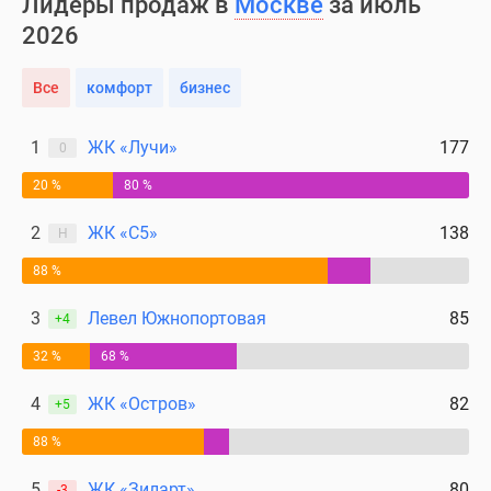
Лидеры продаж в
Москве
за июль
2026
Все
комфорт
бизнес
1
ЖК «Лучи»
177
0
20 %
80 %
2
ЖК «С5»
138
Н
88 %
3
Левел Южнопортовая
85
+4
32 %
68 %
4
ЖК «Остров»
82
+5
88 %
5
ЖК «Зиларт»
80
-3