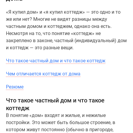
Специальные
«Я купил дом» и «я купил коттедж» — это одно и то
предложения
же или нет? Многие не видят разницы между
Коммерческие
частным домом и коттеджем, однако она есть.
помещения
Несмотря на то, что понятие «коттедж» не
Продавцы
закреплено в законе, частный (индивидуальный) дом
и
и коттедж — это разные вещи.
застройщики
Панорамы
Что такое частный дом и что такое коттедж
новостроек
Видеообзор
Чем отличается коттедж от дома
новостроек
Экспертиза
Резюме
новостроек
Экология
Что такое частный дом и что такое
Москвы
коттедж
и
В понятие «дом» входят и жилые, и нежилые
Подмосковья
постройки. Это может быть большое строение, в
Студии
котором живут постоянно (обычно в пригороде,