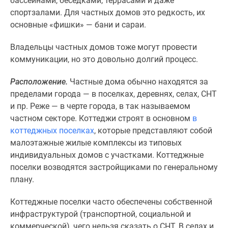
бассейнами, беседками, террасами и даже
застройщиком
спортзалами. Для частных домов это редкость, их
Rutube
основные «фишки» — бани и сараи.
Поиск
дома
Владельцы частных домов тоже могут провести
в
коммуникации, но это довольно долгий процесс.
Москве
Программа
Расположение.
Частные дома обычно находятся за
реновации
пределами города — в поселках, деревнях, селах, СНТ
в
и пр. Реже — в черте города, в так называемом
Москве
частном секторе. Коттеджи строят в основном
в
Новостройки
коттеджных поселках
, которые представляют собой
премиум-
малоэтажные жилые комплексы из типовых
класса
индивидуальных домов с участками. Коттеджные
Новостройки
поселки возводятся застройщиками по генеральному
бизнес-
плану.
класса
Рассрочка
Коттеджные поселки часто обеспечены собственной
Траншевая
инфраструктурой (транспортной, социальной и
ипотека
коммерческой), чего нельзя сказать о СНТ. В селах и