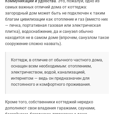
Коммуникации и удобства.
Это, пожалуй, одно из
Дзен
самых важных отличий дома от коттеджа:
Машино-
загородный дом может быть не подключен к таким
места
благам цивилизации как отопление и газ (вместо них
Апартаменты
— печка, портативная газовая или электрическая
#траншевая
плитка), водоснабжение, да и санузел обычно
ипотека
находится не в самом доме (впрочем, санузлом такое
#рассрочка
сооружение сложно назвать).
ИТ-
ипотека
Коттедж, в отличие от обычного частного дома,
Квартиры
оснащен всем необходимым: отоплением,
со
электричеством, водой, канализацией,
скидками
интернетом — ведь он предназначен для
до
постоянного и комфортного проживания.
41%
Видео
360°
Кроме того, собственники коттеджей нередко
новостроек
дополняют свои владения гаражами, саунами,
Субсидированная