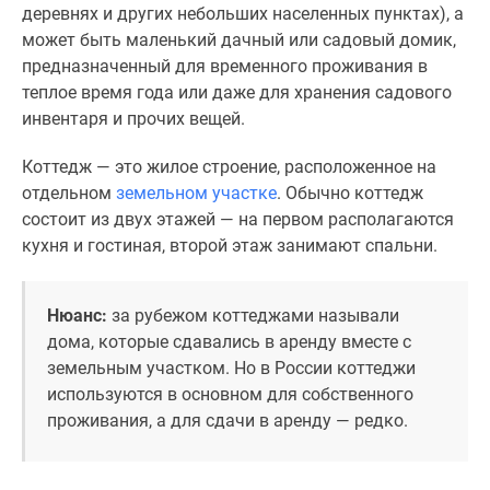
1-
деревнях и других небольших населенных пунктах), а
комнатные
может быть маленький дачный или садовый домик,
2-
предназначенный для временного проживания в
комнатные
теплое время года или даже для хранения садового
3-
инвентаря и прочих вещей.
комнатные
Квартиры
Коттедж — это жилое строение, расположенное на
на
отдельном
земельном участке
. Обычно коттедж
карте
состоит из двух этажей — на первом располагаются
Ипотечный
кухня и гостиная, второй этаж занимают спальни.
калькулятор
Семейная
Нюанс:
за рубежом коттеджами называли
ипотека
дома, которые сдавались в аренду вместе с
Военная
земельным участком. Но в России коттеджи
ипотека
используются в основном для собственного
Банки
проживания, а для сдачи в аренду — редко.
и
программы
Медиа