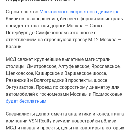
Специальные
Строительство
Московского скоростного диаметра
предложения
близится к завершению, бессветофорная магистраль
Коммерческие
пройдет от платной дороги Москва — Санкт-
помещения
Петербург до Симферопольского шоссе с
Продавцы
ответвлением на строящуюся трассу М-12 Москва —
и
Казань.
застройщики
Панорамы
МСД свяжет крупнейшие вылетные магистрали
новостроек
столицы: Дмитровское, Алтуфьевское, Ярославское,
Видеообзор
Щелковское, Каширское и Варшавское шоссе,
новостроек
Рязанский и Волгоградский проспекты, шоссе
Экспертиза
Энтузиастов. Проезд по скоростному диаметру для
новостроек
автомобилей с госномерами Москвы и Подмосковья
Экология
будет бесплатным
.
Москвы
и
Специалисты департамента аналитики и консалтинга
Подмосковья
компании VSN Realty изучили новостройки вблизи
Студии
МСД и назвали проекты, цены на квартиры в которых