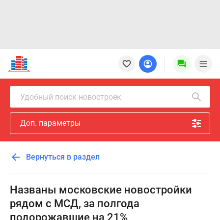
Новостройки
Квартиры
Ипотека
Новостройки
Удобный поиск новостроек
Москвы
Новостройки
Доп. параметры
Подмосковья
Новостройки
Новой
Вернуться в раздел
Москвы
Готовые
новостройки
Названы московские новостройки
Новостройки
рядом с МСД, за полгода
на
подорожавшие на 21%
карте