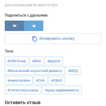
Дзен
Дата публикации 08 августа 2023
Машино-
Поделиться с друзьями:
места
Апартаменты
#траншевая
ипотека
Копировать ссылку
#рассрочка
ИТ-
ипотека
Теги:
Квартиры
#VSN Group
#ВАО
#дороги
со
скидками
#Московский скоростной диаметр
#МСД
до
41%
#новостройки
#САО
#СВАО
Видео
360°
#статистика и цены
#цены недвижимость
новостроек
Субсидированная
Оставить отзыв