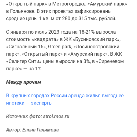
«Открытый парк» в Метрогородке, «Амурский парк»
Новости
в Гольянове. В этих проектах зафиксированы
недвижимости
средние цены 1 кв. м от 280 до 315 тыс. рублей.
Мнение
эксперта
С января по июль 2023 года на 18-21% выросла
Аналитика
стоимость «квадрата» в ЖК «Бусиновский парк»,
рынка
«Сигнальный 16», Green park, «Лосиноостровский
Покупателю
парк», «Открытый парк» и «Амурский парк». В ЖК
Экспертиза
«Селигер Сити» цены выросли на 3%, в «Сиреневом
новостроек
парке» — на 1%.
Эксперты
и
Между прочим
авторы
О
В крупных городах России аренда жилья выгоднее
проекте
ипотеки — эксперты
Контакты
Реклама
Источник фото: stroi.mos.ru
на
сайте
Автор: Елена Галимова
Vk