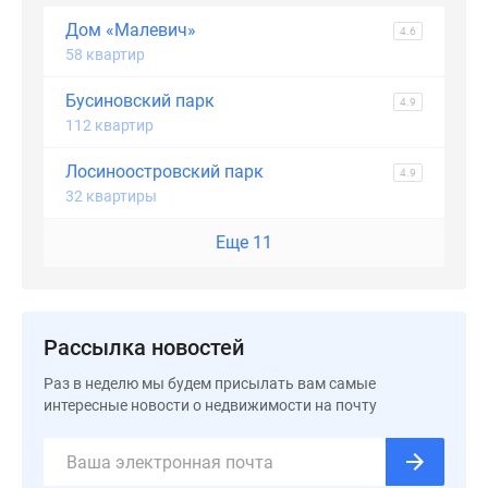
Дома
Дом «Малевич»
4.6
и
58 квартир
коттеджи
Коттеджные
Бусиновский парк
4.9
поселки
112 квартир
в
Лосиноостровский парк
Новой
4.9
32 квартиры
Москве
Готовые
Еще 11
коттеджные
поселки
Строящиеся
коттеджные
Рассылка новостей
поселки
Коттеджные
Раз в неделю мы будем присылать вам самые
интересные новости о недвижимости на почту
поселки
в
лесу
Коттеджные