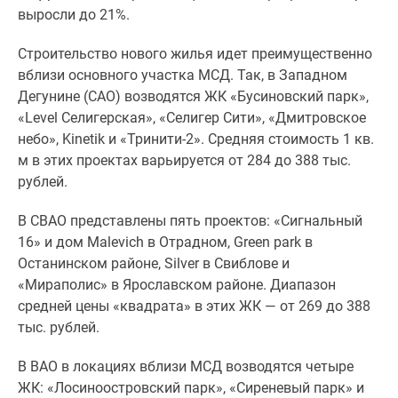
1-
выросли до 21%.
комнатные
2-
Строительство нового жилья идет преимущественно
комнатные
вблизи основного участка МСД. Так, в Западном
3-
Дегунине (САО) возводятся ЖК «Бусиновский парк»,
комнатные
«Level Селигерская», «Селигер Сити», «Дмитровское
Квартиры
небо», Kinetik и «Тринити-2». Средняя стоимость 1 кв.
на
м в этих проектах варьируется от 284 до 388 тыс.
карте
рублей.
Ипотечный
калькулятор
В СВАО представлены пять проектов: «Сигнальный
Семейная
16» и дом Malevich в Отрадном, Green park в
ипотека
Останинском районе, Silver в Свиблове и
Военная
«Мираполис» в Ярославском районе. Диапазон
ипотека
средней цены «квадрата» в этих ЖК — от 269 до 388
Банки
тыс. рублей.
и
В ВАО в локациях вблизи МСД возводятся четыре
программы
ЖК: «Лосиноостровский парк», «Сиреневый парк» и
Медиа