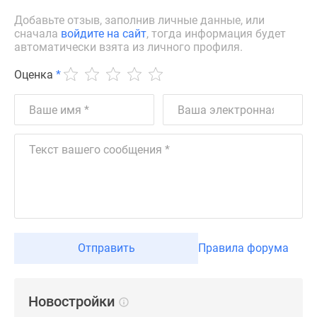
застройщиком
Добавьте отзыв, заполнив личные данные, или
Rutube
сначала
войдите на сайт
, тогда информация будет
Поиск
автоматически взята из личного профиля.
дома
в
Оценка
*
Москве
Программа
реновации
в
Москве
Новостройки
премиум-
класса
Новостройки
бизнес-
Отправить
Правила форума
класса
Рассрочка
Траншевая
Новостройки
ипотека