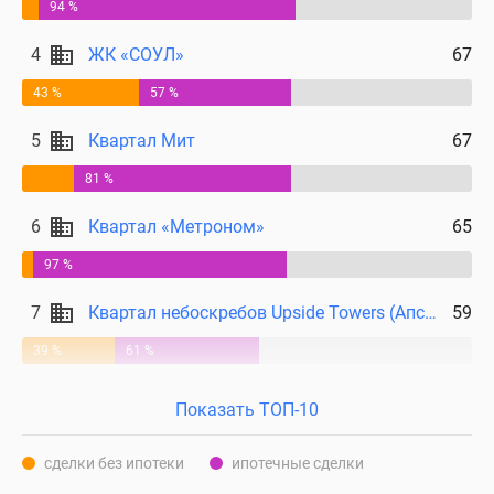
94 %
4
ЖК «СОУЛ»
67
43 %
57 %
5
Квартал Мит
67
81 %
6
Квартал «Метроном»
65
97 %
7
Квартал небоскребов Upside Towers (Апсайд Тауерс)
59
39 %
61 %
Показать ТОП-10
сделки без ипотеки
ипотечные сделки