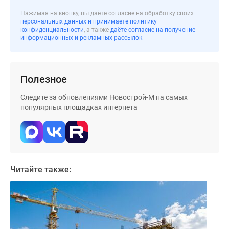
поселки
Нажимая на кнопку, вы даёте согласие на обработку своих
персональных данных и принимаете политику
у
конфиденциальности
, а также
даёте согласие на получение
водоема
информационных и рекламных рассылок
Коттеджные
поселки
в
Полезное
ипотеку
Бизнес-
Следите за обновлениями Новострой-М на самых
популярных площадках интернета
центры
Коттеджи
Скидки
и
акции
Читайте также:
Макс