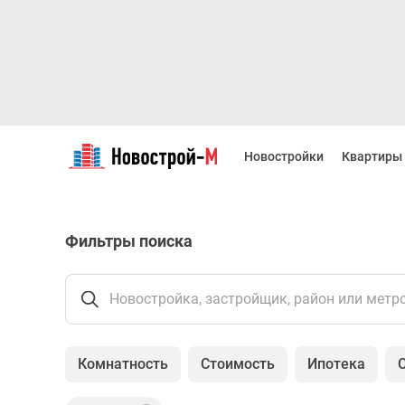
Новостройки
Квартиры
Новостройки
Квартиры
Ипотека
Новостройки
Москвы
Новостройки
Фильтры поиска
Подмосковья
Новостройки
Новой
Москвы
Новостройка, застройщик, район или метр
Готовые
новостройки
Новостройки
Комнатность
Стоимость
Ипотека
на
карте