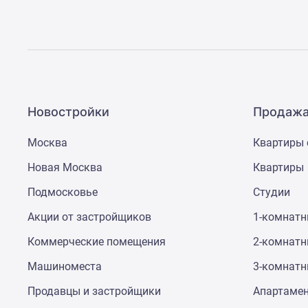
Рассрочка
Траншевая
ипотека
Дома
и
коттеджи
Коттеджные
поселки
Новостройки
Продажа
в
Новой
Москва
Квартиры 
Москве
Готовые
Новая Москва
Квартиры
коттеджные
поселки
Подмосковье
Студии
Строящиеся
коттеджные
Акции от застройщиков
1-комнат
поселки
Коттеджные
Коммерческие помещения
2-комнат
поселки
Машиноместа
3-комнат
в
лесу
Продавцы и застройщики
Апартаме
Коттеджные