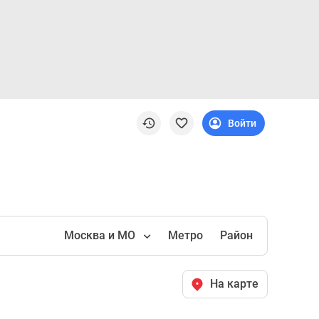
Войти
Москва и МО
Метро
Район
На карте