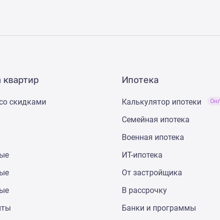
 квартир
Ипотека
со скидками
Калькулятор ипотеки
Он
Семейная ипотека
Военная ипотека
ные
ИТ-ипотека
ные
От застройщика
ные
В рассрочку
нты
Банки и программы