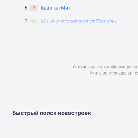
до
6
Квартал Мит
-2
41%
Видео
7
ЖК «Нижегородская от Гранель»
+7
360°
новостроек
Субсидированная
застройщиком
Rutube
Поиск
дома
в
Статистическая информация по
Москве
Учитываются сделки по
Программа
реновации
в
Москве
Новостройки
премиум-
Быстрый поиск новостроек
класса
Новостройки
бизнес-
класса