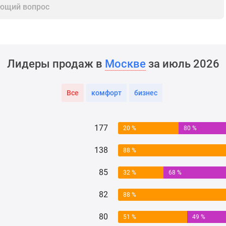
ющий вопрос
Лидеры продаж в
Москве
за июль 2026
Все
комфорт
бизнес
177
20 %
80 %
138
88 %
85
32 %
68 %
82
88 %
80
51 %
49 %