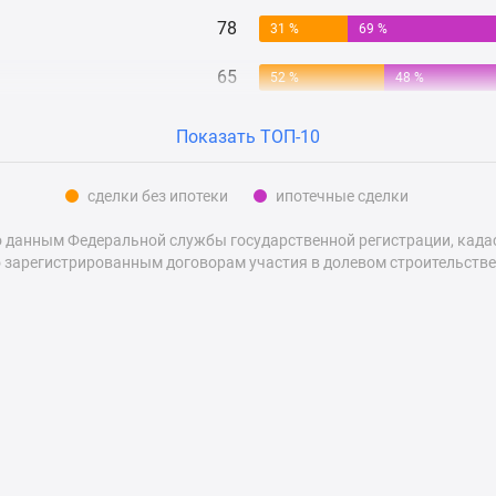
78
31 %
69 %
65
52 %
48 %
Показать ТОП-10
сделки без ипотеки
ипотечные сделки
 данным Федеральной службы государственной регистрации, кадаст
 зарегистрированным договорам участия в долевом строительстве