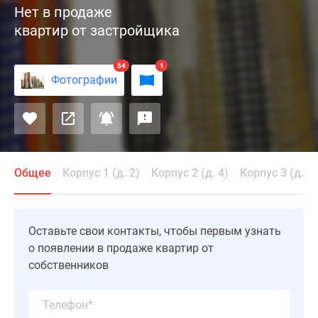
Нет в продаже
Art
квартир от застройщика
(Арт)
-
это
54
1
Фотографии
уникальный
строительный
проект
от
девелопера
«Крост».
Общее
Корпус 1 (д. 2)
Корпус 2 (д. 4)
Корпус 3 (д. 6)
В
него
входят
Оставьте свои контакты, чтобы первым узнать
семь
о появлении в продаже квартир от
высотных
собственников
новостроек,
возведенных
по