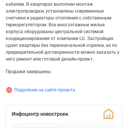
зеркального
кабелем. В квартирах выполнен монтаж
стекла
электропроводки, установлены современные
и
счетчики и радиаторы отопления с собственным
оникса.
терморегулятором. Все многоэтажные жилые
корпуса оборудованы центральной системой
В
кондиционирования от компании LG. Застройщик
подъездах
сдает квартиры без первоначальной отделки, но по
смонтировано
предварительной договоренности можно заказать у
4
него ремонт или готовый дизайн-проект.
высокоскоростных
современных
Продажи завершены.
лифта
для
пассажирских
Подробнее на сайте проекта
и
грузопассажирских
перевозок.
Инфоцентр новостроек
Интеллектуальное
управление,