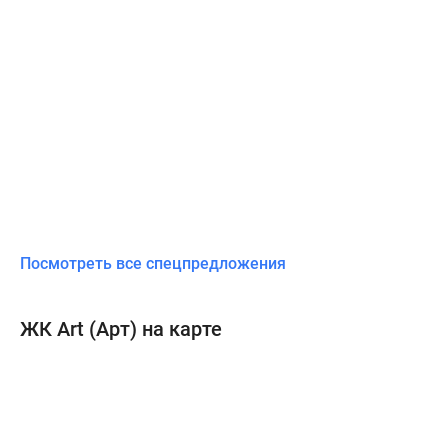
системой
кондиционирования
от
компании
LG.
Застройщик
сдает
квартиры
без
первоначальной
отделки,
Посмотреть все спецпредложения
но
по
ЖК Art (Арт) на карте
предварительной
договоренности
можно
заказать
у