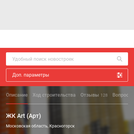
Удобный поиск новостроек
Доп. параметры
Описание
Ход строительства
Отзывы
Вопрос - 
128
ЖК Art (Арт)
Жилой
Московская область, Красногорск
комплекс