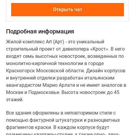
кв.
м.
Открыть чат
Архитектурная
концепция
всех
Подробная информация
квартир
Жилой комплекс Art (Арт) - это уникальный
в
строительный проект от девелопера «Крост». В него
корпусах
входят семь высотных новостроек, возведенных по
позволяет
монолитно-кирпичной технологии в городе
выполнять
Красногорск Московской области. Дизайн корпусов
не
и внутренней отделки разработан итальянским
только
авангардистом Марио Арлати и не имеет аналогов в
перепланировку
Москве и Подмосковье. Высота новостроек до 45
помещений,
этажей.
но
и
Все здания оформлены в неповторимом стиле с
их
помощью фактурной штукатурки и разноцветных
объединение.
фрагментов краски. В каждом корпусе будут
размещены квартиры-студии, а также одно-, двух-,