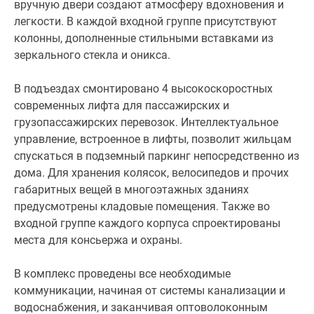
вручную двери создают атмосферу вдохновения и
расписанные
легкости. В каждой входной группе присутствуют
вручную
колонны, дополненные стильными вставками из
двери
зеркального стекла и оникса.
создают
атмосферу
В подъездах смонтировано 4 высокоскоростных
вдохновения
современных лифта для пассажирских и
и
грузопассажирских перевозок. Интеллектуальное
легкости.
управление, встроенное в лифты, позволит жильцам
В
спускаться в подземный паркинг непосредственно из
каждой
дома. Для хранения колясок, велосипедов и прочих
входной
габаритных вещей в многоэтажных зданиях
группе
предусмотрены кладовые помещения. Также во
присутствуют
входной группе каждого корпуса спроектированы
колонны,
места для консьержа и охраны.
дополненные
стильными
В комплекс проведены все необходимые
вставками
коммуникации, начиная от системы канализации и
из
водоснабжения, и заканчивая оптоволоконным