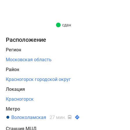
не
имеет
аналогов
в
сдан
Москве
и
Расположение
Подмосковье.
Регион
Высота
новостроек
Московская область
до
Район
45
Красногорск городской округ
этажей.
Локация
Все
Красногорск
здания
оформлены
Метро
в
Волоколамская
27 мин.
неповторимом
стиле
Станция МЦД