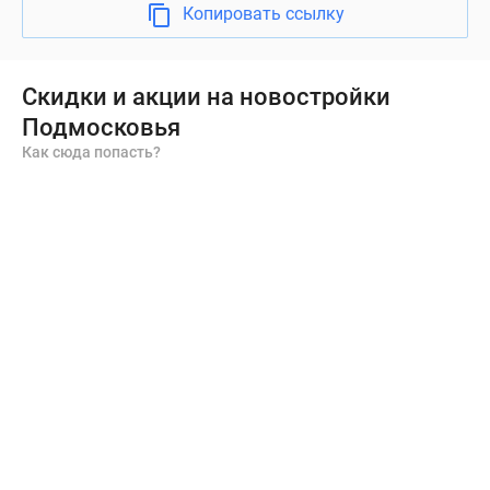
квартирах
Копировать ссылку
выполнен
монтаж
электропроводки,
Скидки и акции на новостройки
установлены
Подмосковья
современные
Как сюда попасть?
счетчики
и
радиаторы
отопления
с
собственным
терморегулятором.
Все
многоэтажные
жилые
корпуса
оборудованы
центральной