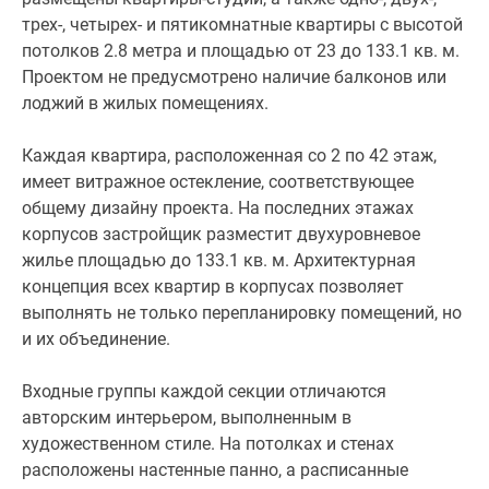
Входные
трех-, четырех- и пятикомнатные квартиры с высотой
группы
потолков 2.8 метра и площадью от 23 до 133.1 кв. м.
каждой
Проектом не предусмотрено наличие балконов или
секции
лоджий в жилых помещениях.
отличаются
авторским
Каждая квартира, расположенная со 2 по 42 этаж,
интерьером,
имеет витражное остекление, соответствующее
выполненным
общему дизайну проекта. На последних этажах
в
корпусов застройщик разместит двухуровневое
художественном
жилье площадью до 133.1 кв. м. Архитектурная
стиле.
концепция всех квартир в корпусах позволяет
На
выполнять не только перепланировку помещений, но
потолках
и их объединение.
и
стенах
Входные группы каждой секции отличаются
расположены
авторским интерьером, выполненным в
настенные
художественном стиле. На потолках и стенах
панно,
расположены настенные панно, а расписанные
а