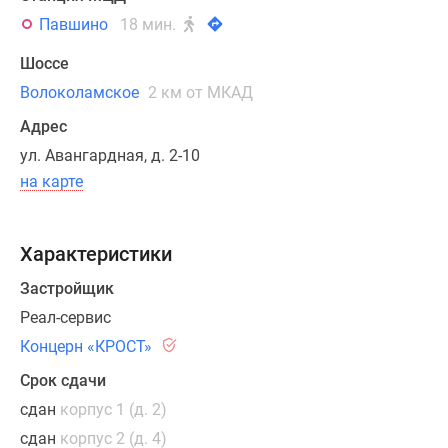
с
Павшино
18 мин.
помощью
Шоссе
фактурной
штукатурки
Волоколамское
2 км от МКАД
и
Адрес
разноцветных
ул. Авангардная, д. 2-10
фрагментов
на карте
краски.
В
каждом
Характеристики
корпусе
будут
Застройщик
размещены
Реал-сервис
квартиры-
Концерн «КРОСТ»
студии,
а
Срок сдачи
также
сдан
корпус 1 (д. 2)
одно-,
сдан
корпус 2 (д. 4)