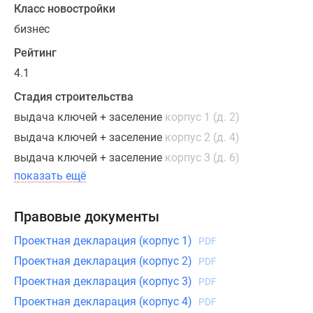
Проектом
Класс новостройки
не
бизнес
предусмотрено
Рейтинг
наличие
4.1
балконов
или
Стадия строительства
лоджий
выдача ключей + заселение
корпус 1 (д. 2)
в
выдача ключей + заселение
корпус 2 (д. 4)
жилых
помещениях.
выдача ключей + заселение
корпус 3 (д. 6)
показать ещё
Каждая
квартира,
Правовые документы
расположенная
Проектная декларация (корпус 1)
со
PDF
2
Проектная декларация (корпус 2)
PDF
по
Проектная декларация (корпус 3)
PDF
42
Проектная декларация (корпус 4)
PDF
этаж,