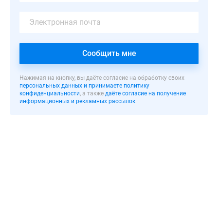
монолитно-
кирпичной
технологии
в
городе
Сообщить мне
Красногорск
Московской
Нажимая на кнопку, вы даёте согласие на обработку своих
области.
персональных данных и принимаете политику
конфиденциальности
, а также
даёте согласие на получение
Дизайн
информационных и рекламных рассылок
корпусов
и
внутренней
отделки
разработан
итальянским
авангардистом
Марио
Арлати
и