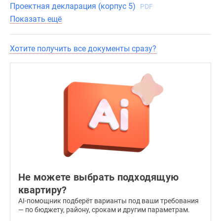
Проектная декларация (корпус 5)
PDF
имеет
Показать ещё
витражное
остекление,
соответствующее
Хотите получить все документы сразу?
общему
дизайну
проекта.
На
последних
этажах
корпусов
застройщик
разместит
двухуровневое
жилье
Не можете выбрать подходящую
площадью
квартиру?
до
AI-помощник подберёт варианты под ваши требования
133.1
— по бюджету, району, срокам и другим параметрам.