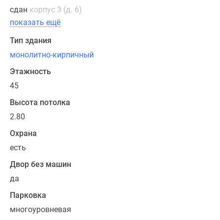
двух-,
сдан
корпус 3 (д. 6)
трех-,
показать ещё
четырех-
и
Тип здания
пятикомнатные
монолитно-кирпичный
квартиры
с
Этажность
высотой
45
потолков
Высота потолка
2.8
2.80
метра
и
Охрана
площадью
есть
от
Двор без машин
23
до
да
133.1
Парковка
кв.
многоуровневая
м.