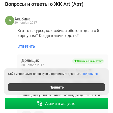
Вопросы и ответы о ЖК Art (Арт)
Альбина
А
29 ноября 2017
Кто-то в курсе, как сейчас обстоят дела с 5
корпусом? Когда ключи ждать?
Ответить
Дольщик
Самый ценный ответ
30 ноября 2017
Альбина, стройка движется. Выше 30
Сайт использует ваши куки и прочие метаданные.
Подробнее
этажа не пускают, там полы заливают, а
на 22-23 вовсю работают. Лифты обещали
Принять
пустить через две недели. Детскую
площадку поставили. Фасады до НГ хотят
доделать. В офисе продаж сказали ключи
Акции в августе
в марте-апреле.